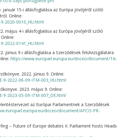
e-to-it-says-portuguese-pm
január 15-i állásfoglalása az Európa jövőjéről szóló
ról. Online:
-9-2020-0010_HU.html
. május 4-i állásfoglalása az Európa jövőjéről szóló
Online:
-9-2022-0141_HU.html
 június 9-i állásfoglalása a Szerződések felülvizsgálatára
nline:
https://www.europarl.europa.eu/doceo/document/TA-
zőkönyve. 2022. június 9. Online:
E-9-2022-06-09-ITM-003_HU.html
zőkönyve. 2023. május 9. Online:
E-9-2023-05-09-ITM-007_DE.html
elentéstervezet az Európai Parlamentnek a Szerződések
www.europarl.europa.eu/doceo/document/AFCO-PR-
fing – Future of Europe debates II. Parliament hosts Heads