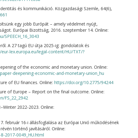
 identitás és kommunikáció. Közgazdasági Szemle, 64(6),
.661
Építsünk egy jobb Európát – amely védelmet nyújt,
ságot. Európai Bizottság, 2016. szeptember 14. Online:
l/hu/SPEECH_16_3043
ről. A 27 tagú EU útja 2025-ig: gondolatok és
//eur-lex.europa.eu/legal-content/HU/TXT/?
deepening of the economic and monetary union. Online:
on-paper-deepening-economic-and-monetary-union_hu
ture of EU finances. Online:
https://doi.org/10.2775/94244
e of Europe – Report on the final outcome. Online:
/en/FS_22_2942
–Winter 2022-2023. Online:
7. február 16-i állásfoglalása az Európai Unió működésének
révén történő javításáról. Online:
-8-2017-0049_HU.html