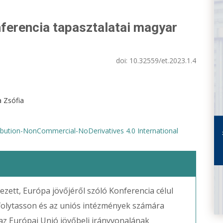
nferencia tapasztalatai magyar
doi:
10.32559/et.2023.1.4
a Zsófia
bution-NonCommercial-NoDerivatives 4.0 International
zett, Európa jövőjéről szóló Konferencia célul
 folytasson és az uniós intézmények számára
az Európai Unió jövőbeli irányvonalának