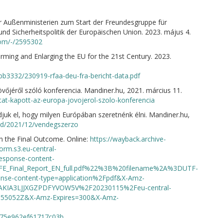
 Außenministerien zum Start der Freundesgruppe für
und Sicherheitspolitik der Europäischen Union. 2023. május 4.
om/-/2595302
rming and Enlarging the EU for the 21st Century. 2023.
3332/230919-rfaa-deu-fra-bericht-data.pdf
övőjéről szóló konferencia. Mandiner.hu, 2021. március 11.
at-kapott-az-europa-jovojerol-szolo-konferencia
juk el, hogy milyen Európában szeretnénk élni. Mandiner.hu,
old/2021/12/vendegszerzo
n the Final Outcome. Online:
https://wayback.archive-
orm.s3.eu-central-
esponse-content-
FE_Final_Report_EN_full.pdf%22%3B%20filename%2A%3DUTF-
nse-content-type=application%2Fpdf&X-Amz-
AKIA3LJJXGZPDFYVOW5V%2F20230115%2Feu-central-
55052Z&X-Amz-Expires=300&X-Amz-
75e962ef61717c03b