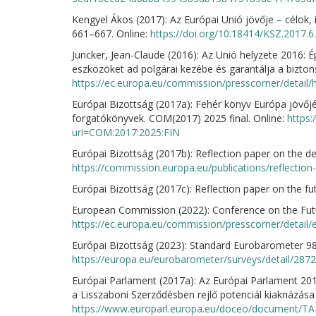
Kengyel Ákos (2017): Az Európai Unió jövője – célok,
661–667. Online:
https://doi.org/10.18414/KSZ.2017.6
Juncker, Jean-Claude (2016): Az Unió helyzete 2016: 
eszközöket ad polgárai kezébe és garantálja a bizton
https://ec.europa.eu/commission/presscorner/detai
Európai Bizottság (2017a): Fehér könyv Európa jövőjé
forgatókönyvek. COM(2017) 2025 final. Online:
https:
uri=COM:2017:2025:FIN
Európai Bizottság (2017b): Reflection paper on the 
https://commission.europa.eu/publications/reflecti
Európai Bizottság (2017c): Reflection paper on the fu
European Commission (2022): Conference on the Futur
https://ec.europa.eu/commission/presscorner/detail
Európai Bizottság (2023): Standard Eurobarometer 98
https://europa.eu/eurobarometer/surveys/detail/2872
Európai Parlament (2017a): Az Európai Parlament 201
a Lisszaboni Szerződésben rejlő potenciál kiaknázása 
https://www.europarl.europa.eu/doceo/document/TA