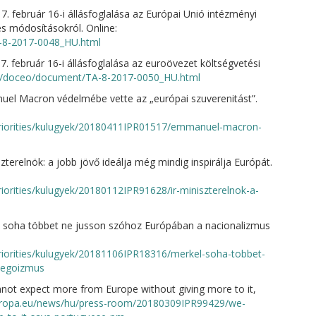
. február 16-i állásfoglalása az Európai Unió intézményi
és módosításokról. Online:
-8-2017-0048_HU.html
. február 16-i állásfoglalása az euroövezet költségvetési
eu/doceo/document/TA-8-2017-0050_HU.html
el Macron védelmébe vette az „európai szuverenitást”.
priorities/kulugyek/20180411IPR01517/emmanuel-macron-
terelnök: a jobb jövő ideálja még mindig inspirálja Európát.
iorities/kulugyek/20180112IPR91628/ir-miniszterelnok-a-
: soha többet ne jusson szóhoz Európában a nacionalizmus
riorities/kulugyek/20181106IPR18316/merkel-soha-tobbet-
-egoizmus
not expect more from Europe without giving more to it,
europa.eu/news/hu/press-room/20180309IPR99429/we-