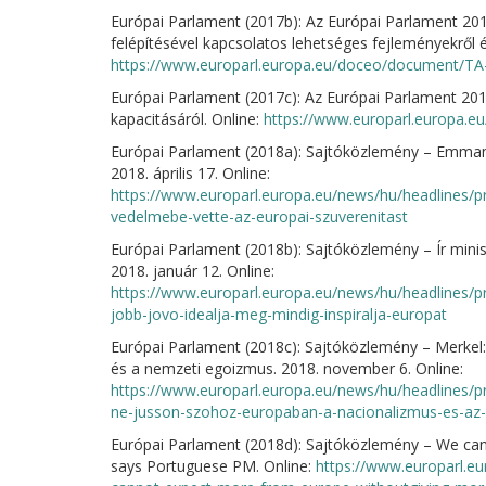
Európai Parlament (2017b): Az Európai Parlament 2017
felépítésével kapcsolatos lehetséges fejleményekről 
https://www.europarl.europa.eu/doceo/document/TA
Európai Parlament (2017c): Az Európai Parlament 2017
kapacitásáról. Online:
https://www.europarl.europa.
Európai Parlament (2018a): Sajtóközlemény – Emmanu
2018. április 17. Online:
https://www.europarl.europa.eu/news/hu/headlines/
vedelmebe-vette-az-europai-szuverenitast
Európai Parlament (2018b): Sajtóközlemény – Ír minisz
2018. január 12. Online:
https://www.europarl.europa.eu/news/hu/headlines/pr
jobb-jovo-idealja-meg-mindig-inspiralja-europat
Európai Parlament (2018c): Sajtóközlemény – Merkel
és a nemzeti egoizmus. 2018. november 6. Online:
https://www.europarl.europa.eu/news/hu/headlines/p
ne-jusson-szohoz-europaban-a-nacionalizmus-es-az
Európai Parlament (2018d): Sajtóközlemény – We can
says Portuguese PM. Online:
https://www.europarl.