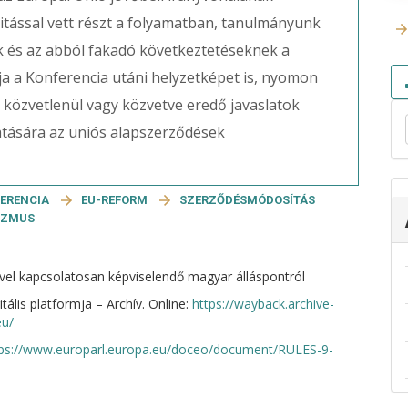
vitással vett részt a folyamatban, tanulmányunk
k és az abból fakadó következtetéseknek a
rja a Konferencia utáni helyzetképet is, nyomon
l közvetlenül vagy közvetve eredő javaslatok
hatására az uniós alapszerződések
FERENCIA
EU-REFORM
SZERZŐDÉSMÓDOSÍTÁS
IZMUS
jével kapcsolatosan képviselendő magyar álláspontról
ális platformja – Archív. Online:
https://wayback.archive-
eu/
tps://www.europarl.europa.eu/doceo/document/RULES-9-