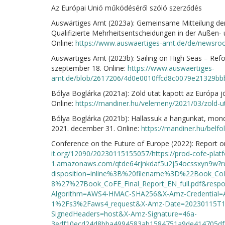
Az Európai Unió működéséről szóló szerződés
Auswärtiges Amt (2023a): Gemeinsame Mitteilung der
Qualifizierte Mehrheitsentscheidungen in der Außen- 
Online:
https://www.auswaertiges-amt.de/de/newsro
Auswärtiges Amt (2023b): Sailing on High Seas – Refo
szeptember 18. Online:
https://www.auswaertiges-
amt.de/blob/2617206/4d0e0010ffcd8c0079e21329bbbb
Bólya Boglárka (2021a): Zöld utat kapott az Európa j
Online:
https://mandiner.hu/velemeny/2021/03/zold-ut
Bólya Boglárka (2021b): Hallassuk a hangunkat, mond
2021. december 31. Online:
https://mandiner.hu/belf
Conference on the Future of Europe (2022): Report o
it.org/12090/20230115155057/https://prod-cofe-platf
1.amazonaws.com/qtde64rjnkdaf5u2j54ocssxyn9w?r
disposition=inline%3B%20filename%3D%22Book_Co
8%27%27Book_CoFE_Final_Report_EN_full.pdf&respo
Algorithm=AWS4-HMAC-SHA256&X-Amz-Credential=
1%2Fs3%2Faws4_request&X-Amz-Date=20230115T1
SignedHeaders=host&X-Amz-Signature=46a-
3edf10ecd24d8bba4994583ab1584751a9de414705df