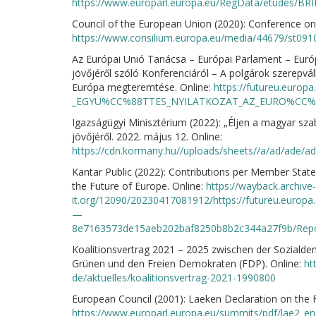
https://www.europarl.europa.eu/RegData/etudes/BR
Council of the European Union (2020): Conference on 
https://www.consilium.europa.eu/media/44679/st091
Az Európai Unió Tanácsa – Európai Parlament – Európ
jövőjéről szóló Konferenciáról – A polgárok szerepvá
Európa megteremtése. Online:
https://futureu.europ
_EGYU%CC%88TTES_NYILATKOZAT_AZ_EURO%CC
Igazságügyi Minisztérium (2022): „Éljen a magyar sza
jövőjéről. 2022. május 12. Online:
https://cdn.kormany.hu//uploads/sheets//a/ad/ade/
Kantar Public (2022): Contributions per Member State 
the Future of Europe. Online:
https://wayback.archive-
it.org/12090/20230417081912/https://futureu.eur
—
8e7163573de15aeb202baf8250b8b2c344a27f9b/Rep
Koalitionsvertrag 2021 – 2025 zwischen der Sozialde
Grünen und den Freien Demokraten (FDP). Online:
ht
de/aktuelles/koalitionsvertrag-2021-1990800
European Council (2001): Laeken Declaration on the 
https://www.europarl.europa.eu/summits/pdf/lae2_en