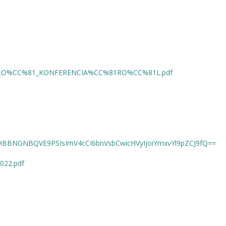
O%CC%81_KONFERENCIA%CC%81RO%CC%81L.pdf
IkJBaHBBNGNBQVE9PSIsImV4cCI6bnVsbCwicHVyIjoiYmxvYl9pZCJ9fQ==
022.pdf