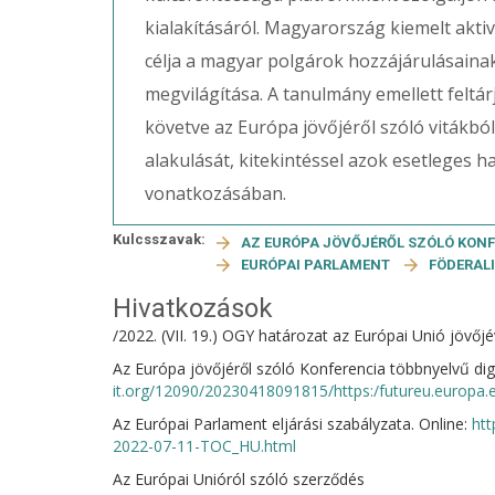
kialakításáról. Magyarország kiemelt akti
célja a magyar polgárok hozzájárulásaina
megvilágítása. A tanulmány emellett feltá
követve az Európa jövőjéről szóló vitákbó
alakulását, kitekintéssel azok esetleges 
vonatkozásában.
Kulcsszavak:
AZ EURÓPA JÖVŐJÉRŐL SZÓLÓ KON
EURÓPAI PARLAMENT
FÖDERAL
Hivatkozások
/2022. (VII. 19.) OGY határozat az Európai Unió jövő
Az Európa jövőjéről szóló Konferencia többnyelvű digit
it.org/12090/20230418091815/https:/futureu.europa.
Az Európai Parlament eljárási szabályzata. Online:
ht
2022-07-11-TOC_HU.html
Az Európai Unióról szóló szerződés