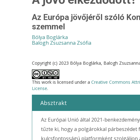
Az Európa jövőjéről szóló Ko
szemmel
Bólya Boglárka
Balogh Zsuzsanna Zsófia
Copyright (c) 2023 Bólya Boglárka, Balogh Zsuzsann
This work is licensed under a
Creative Commons Attri
License
.
Absztrakt
Az Európai Unió által 2021-benkezdeménye
tűzte ki, hogy a polgárokkal párbeszédet
kulcsfontosságú platformként szolgáljon 