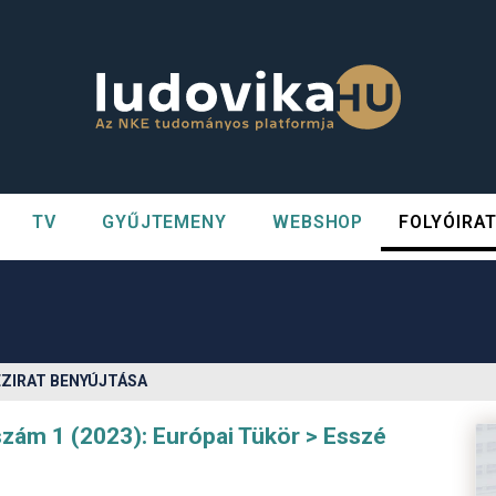
TV
GYŰJTEMENY
WEBSHOP
FOLYÓIRA
n##
#
ÉZIRAT BENYÚJTÁSA
szám 1 (2023): Európai Tükör
Esszé