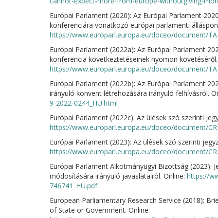
cannot-expect-more-from-europe-withoutgiving-mor
Európai Parlament (2020): Az Európai Parlament 2020. 
konferenciára vonatkozó európai parlamenti álláspont
https://www.europarl.europa.eu/doceo/document/TA
Európai Parlament (2022a): Az Európai Parlament 2022
konferencia következtetéseinek nyomon követéséről. 
https://www.europarl.europa.eu/doceo/document/TA
Európai Parlament (2022b): Az Európai Parlament 2022.
irányuló konvent létrehozására irányuló felhívásról. O
9-2022-0244_HU.html
Európai Parlament (2022c): Az ülések szó szerinti jegy
https://www.europarl.europa.eu/doceo/document/CR
Európai Parlament (2023): Az ülések szó szerinti jegy
https://www.europarl.europa.eu/doceo/document/CR
Európai Parlament Alkotmányügyi Bizottság (2023): J
módosítására irányuló javaslatairól. Online:
https://
746741_HU.pdf
European Parliamentary Research Service (2018): Brie
of State or Government. Online: