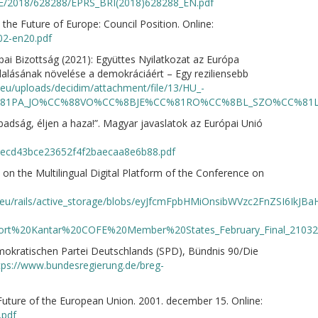
IE/2018/628288/EPRS_BRI(2018)628288_EN.pdf
the Future of Europe: Council Position. Online:
02-en20.pdf
ai Bizottság (2021): Együttes Nyilatkozat az Európa
llalásának növelése a demokráciáért – Egy reziliensebb
a.eu/uploads/decidim/attachment/file/13/HU_-
%81PA_JO%CC%88VO%CC%8BJE%CC%81RO%CC%8BL_SZO%CC%81L
badság, éljen a haza!”. Magyar javaslatok az Európai Unió
adecd43bce23652f4f2baecaa8e6b88.pdf
on the Multilingual Digital Platform of the Conference on
opa.eu/rails/active_storage/blobs/eyJfcmFpbHMiOnsibWVzc2FnZSI6
ort%20Kantar%20COFE%20Member%20States_February_Final_21032
mokratischen Partei Deutschlands (SPD), Bündnis 90/Die
tps://www.bundesregierung.de/breg-
Future of the European Union. 2001. december 15. Online:
.pdf