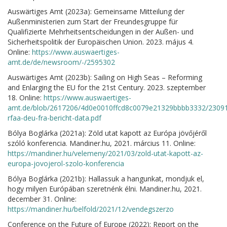
Auswärtiges Amt (2023a): Gemeinsame Mitteilung der
Außenministerien zum Start der Freundesgruppe für
Qualifizierte Mehrheitsentscheidungen in der Außen- und
Sicherheitspolitik der Europäischen Union. 2023. május 4.
Online:
https://www.auswaertiges-
amt.de/de/newsroom/-/2595302
Auswärtiges Amt (2023b): Sailing on High Seas – Reforming
and Enlarging the EU for the 21st Century. 2023. szeptember
18. Online:
https://www.auswaertiges-
amt.de/blob/2617206/4d0e0010ffcd8c0079e21329bbbb3332/2309
rfaa-deu-fra-bericht-data.pdf
Bólya Boglárka (2021a): Zöld utat kapott az Európa jövőjéről
szóló konferencia. Mandiner.hu, 2021. március 11. Online:
https://mandiner.hu/velemeny/2021/03/zold-utat-kapott-az-
europa-jovojerol-szolo-konferencia
Bólya Boglárka (2021b): Hallassuk a hangunkat, mondjuk el,
hogy milyen Európában szeretnénk élni. Mandiner.hu, 2021.
december 31. Online:
https://mandiner.hu/belfold/2021/12/vendegszerzo
Conference on the Future of Europe (2022): Report on the