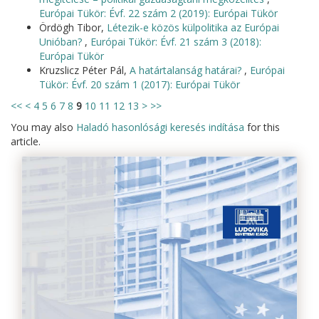
Európai Tükör: Évf. 22 szám 2 (2019): Európai Tükör
Ördögh Tibor,
Létezik-e közös külpolitika az Európai
Unióban?
,
Európai Tükör: Évf. 21 szám 3 (2018):
Európai Tükör
Kruzslicz Péter Pál,
A határtalanság határai?
,
Európai
Tükör: Évf. 20 szám 1 (2017): Európai Tükör
<<
<
4
5
6
7
8
9
10
11
12
13
>
>>
You may also
Haladó hasonlósági keresés indítása
for this
article.