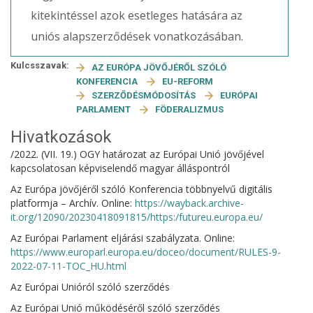
kitekintéssel azok esetleges hatására az
uniós alapszerződések vonatkozásában.
Kulcsszavak:
AZ EURÓPA JÖVŐJÉRŐL SZÓLÓ
KONFERENCIA
EU-REFORM
SZERZŐDÉSMÓDOSÍTÁS
EURÓPAI
PARLAMENT
FÖDERALIZMUS
Hivatkozások
/2022. (VII. 19.) OGY határozat az Európai Unió jövőjével
kapcsolatosan képviselendő magyar álláspontról
Az Európa jövőjéről szóló Konferencia többnyelvű digitális
platformja – Archív. Online:
https://wayback.archive-
it.org/12090/20230418091815/https:/futureu.europa.eu/
Az Európai Parlament eljárási szabályzata. Online:
https://www.europarl.europa.eu/doceo/document/RULES-9-
2022-07-11-TOC_HU.html
Az Európai Unióról szóló szerződés
Az Európai Unió működéséről szóló szerződés