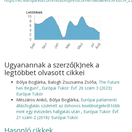
https://ec.europa.eu/commission/presscorner/detail/en/SPEECH_2
Letöltések
Ugyanannak a szerző(k)nek a
legtöbbet olvasott cikkei
Bólya Boglárka, Balogh Zsuzsanna Zsófia,
The Future
has Begun?
,
Európai Tükör: Évf. 26 szám 3 (2023):
Európai Tükör
Mészáros Anikó, Bólya Boglárka,
Európai parlamenti
állásfoglalás született az őshonos kisebbségekről több
mint egy évtizedes hallgatás után
,
Európai Tükör: Évf.
21 szám 2 (2018): Európai Tükör
Hasonló cikkek