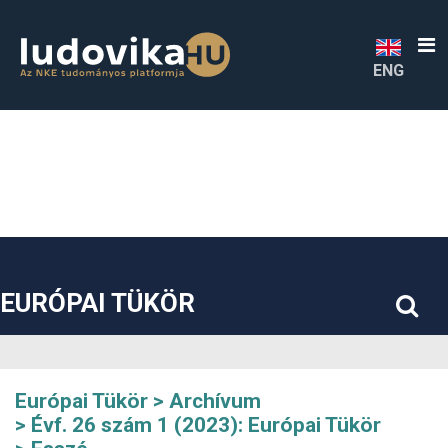
##plugins.themes.bootstrap3.accessible_menu.label##
##plugins.themes.bootstrap3.accessible_menu.main_navigatio
##plugins.themes.bootstrap3.accessible_menu.main_content#
##plugins.themes.bootstrap3.accessible_menu.sidebar##
ENG
EURÓPAI TÜKÖR
Európai Tükör
Archívum
Évf. 26 szám 1 (2023): Európai Tükör