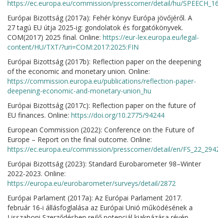
https://ec.europa.eu/commission/presscorner/detail/hu/SPEECH_1
Európai Bizottság (2017a): Fehér könyv Európa jövőjéről. A
27 tagú EU útja 2025-ig: gondolatok és forgatókönyvek.
COM(2017) 2025 final. Online:
https://eur-lex.europa.eu/legal-
content/HU/TXT/?uri=COM:2017:2025:FIN
Európai Bizottság (2017b): Reflection paper on the deepening
of the economic and monetary union. Online:
https://commission.europa.eu/publications/reflection-paper-
deepening-economic-and-monetary-union_hu
Európai Bizottság (2017c): Reflection paper on the future of
EU finances. Online:
https://doi.org/10.2775/94244
European Commission (2022): Conference on the Future of
Europe – Report on the final outcome. Online:
https://ec.europa.eu/commission/presscorner/detail/en/FS_22_294
Európai Bizottság (2023): Standard Eurobarometer 98–Winter
2022-2023. Online:
https://europa.eu/eurobarometer/surveys/detail/2872
Európai Parlament (2017a): Az Európai Parlament 2017.
február 16-i állásfoglalása az Európai Unió működésének a
Lisszaboni Szerződésben rejlő potenciál kiaknázása révén