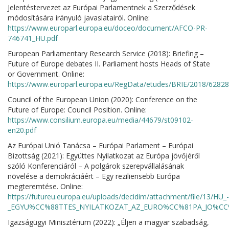
Jelentéstervezet az Európai Parlamentnek a Szerződések
módosítására irányuló javaslatairól. Online:
https://www.europarl.europa.eu/doceo/document/AFCO-PR-
746741_HU.pdf
European Parliamentary Research Service (2018): Briefing –
Future of Europe debates II. Parliament hosts Heads of State
or Government. Online:
https://www.europarl.europa.eu/RegData/etudes/BRIE/2018/6282
Council of the European Union (2020): Conference on the
Future of Europe: Council Position. Online:
https://www.consilium.europa.eu/media/44679/st09102-
en20.pdf
Az Európai Unió Tanácsa – Európai Parlament – Európai
Bizottság (2021): Együttes Nyilatkozat az Európa jövőjéről
szóló Konferenciáról – A polgárok szerepvállalásának
növelése a demokráciáért – Egy reziliensebb Európa
megteremtése. Online:
https://futureu.europa.eu/uploads/decidim/attachment/file/13/HU_-
_EGYU%CC%88TTES_NYILATKOZAT_AZ_EURO%CC%81PA_JO%C
Igazságügyi Minisztérium (2022): „Éljen a magyar szabadság,