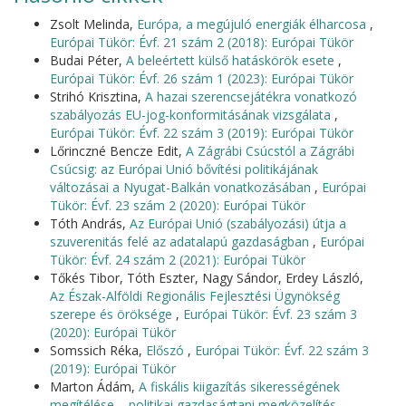
Zsolt Melinda,
Európa, a megújuló energiák élharcosa
,
Európai Tükör: Évf. 21 szám 2 (2018): Európai Tükör
Budai Péter,
A beleértett külső hatáskörök esete
,
Európai Tükör: Évf. 26 szám 1 (2023): Európai Tükör
Strihó Krisztina,
A hazai szerencsejátékra vonatkozó
szabályozás EU-jog-konformitásának vizsgálata
,
Európai Tükör: Évf. 22 szám 3 (2019): Európai Tükör
Lőrinczné Bencze Edit,
A Zágrábi Csúcstól a Zágrábi
Csúcsig: az Európai Unió bővítési politikájának
változásai a Nyugat-Balkán vonatkozásában
,
Európai
Tükör: Évf. 23 szám 2 (2020): Európai Tükör
Tóth András,
Az Európai Unió (szabályozási) útja a
szuverenitás felé az adatalapú gazdaságban
,
Európai
Tükör: Évf. 24 szám 2 (2021): Európai Tükör
Tőkés Tibor, Tóth Eszter, Nagy Sándor, Erdey László,
Az Észak-Alföldi Regionális Fejlesztési Ügynökség
szerepe és öröksége
,
Európai Tükör: Évf. 23 szám 3
(2020): Európai Tükör
Somssich Réka,
Előszó
,
Európai Tükör: Évf. 22 szám 3
(2019): Európai Tükör
Marton Ádám,
A fiskális kiigazítás sikerességének
megítélése – politikai gazdaságtani megközelítés
,