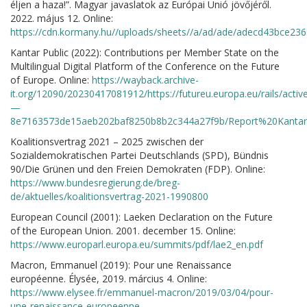
éljen a haza!”. Magyar javaslatok az Európai Unió jövőjéről.
2022. május 12. Online:
https://cdn.kormany.hu//uploads/sheets//a/ad/ade/adecd43bce23
Kantar Public (2022): Contributions per Member State on the
Multilingual Digital Platform of the Conference on the Future
of Europe. Online:
https://wayback.archive-
it.org/12090/20230417081912/https://futureu.europa.eu/rails
—
8e7163573de15aeb202baf8250b8b2c344a27f9b/Report%20Kantar
Koalitionsvertrag 2021 – 2025 zwischen der
Sozialdemokratischen Partei Deutschlands (SPD), Bündnis
90/Die Grünen und den Freien Demokraten (FDP). Online:
https://www.bundesregierung.de/breg-
de/aktuelles/koalitionsvertrag-2021-1990800
European Council (2001): Laeken Declaration on the Future
of the European Union. 2001. december 15. Online:
https://www.europarl.europa.eu/summits/pdf/lae2_en.pdf
Macron, Emmanuel (2019): Pour une Renaissance
européenne. Élysée, 2019. március 4. Online:
https://www.elysee.fr/emmanuel-macron/2019/03/04/pour-
une-renaissance-europeenne