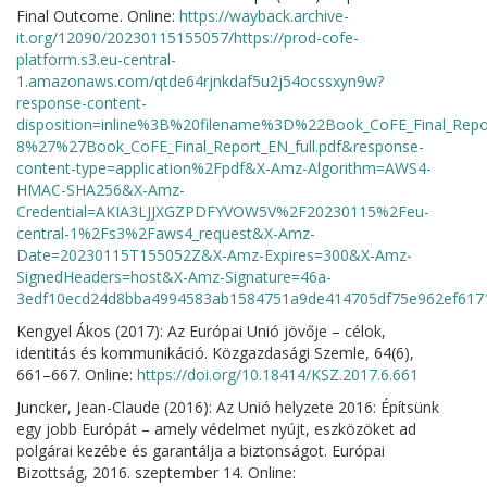
Final Outcome. Online:
https://wayback.archive-
it.org/12090/20230115155057/https://prod-cofe-
platform.s3.eu-central-
1.amazonaws.com/qtde64rjnkdaf5u2j54ocssxyn9w?
response-content-
disposition=inline%3B%20filename%3D%22Book_CoFE_Final_Re
8%27%27Book_CoFE_Final_Report_EN_full.pdf&response-
content-type=application%2Fpdf&X-Amz-Algorithm=AWS4-
HMAC-SHA256&X-Amz-
Credential=AKIA3LJJXGZPDFYVOW5V%2F20230115%2Feu-
central-1%2Fs3%2Faws4_request&X-Amz-
Date=20230115T155052Z&X-Amz-Expires=300&X-Amz-
SignedHeaders=host&X-Amz-Signature=46a-
3edf10ecd24d8bba4994583ab1584751a9de414705df75e962ef617
Kengyel Ákos (2017): Az Európai Unió jövője – célok,
identitás és kommunikáció. Közgazdasági Szemle, 64(6),
661–667. Online:
https://doi.org/10.18414/KSZ.2017.6.661
Juncker, Jean-Claude (2016): Az Unió helyzete 2016: Építsünk
egy jobb Európát – amely védelmet nyújt, eszközöket ad
polgárai kezébe és garantálja a biztonságot. Európai
Bizottság, 2016. szeptember 14. Online: