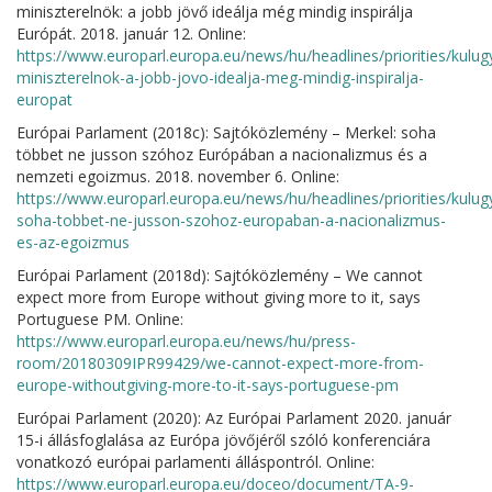
miniszterelnök: a jobb jövő ideálja még mindig inspirálja
Európát. 2018. január 12. Online:
https://www.europarl.europa.eu/news/hu/headlines/priorities/kulu
miniszterelnok-a-jobb-jovo-idealja-meg-mindig-inspiralja-
europat
Európai Parlament (2018c): Sajtóközlemény – Merkel: soha
többet ne jusson szóhoz Európában a nacionalizmus és a
nemzeti egoizmus. 2018. november 6. Online:
https://www.europarl.europa.eu/news/hu/headlines/priorities/kul
soha-tobbet-ne-jusson-szohoz-europaban-a-nacionalizmus-
es-az-egoizmus
Európai Parlament (2018d): Sajtóközlemény – We cannot
expect more from Europe without giving more to it, says
Portuguese PM. Online:
https://www.europarl.europa.eu/news/hu/press-
room/20180309IPR99429/we-cannot-expect-more-from-
europe-withoutgiving-more-to-it-says-portuguese-pm
Európai Parlament (2020): Az Európai Parlament 2020. január
15-i állásfoglalása az Európa jövőjéről szóló konferenciára
vonatkozó európai parlamenti álláspontról. Online:
https://www.europarl.europa.eu/doceo/document/TA-9-