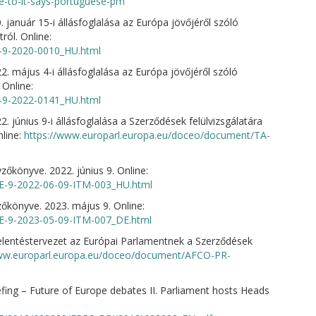
e-to-it-says-portuguese-pm
január 15-i állásfoglalása az Európa jövőjéről szóló
ról. Online:
-9-2020-0010_HU.html
. május 4-i állásfoglalása az Európa jövőjéről szóló
Online:
-9-2022-0141_HU.html
 június 9-i állásfoglalása a Szerződések felülvizsgálatára
nline:
https://www.europarl.europa.eu/doceo/document/TA-
zőkönyve. 2022. június 9. Online:
E-9-2022-06-09-ITM-003_HU.html
zőkönyve. 2023. május 9. Online:
E-9-2023-05-09-ITM-007_DE.html
elentéstervezet az Európai Parlamentnek a Szerződések
www.europarl.europa.eu/doceo/document/AFCO-PR-
fing – Future of Europe debates II. Parliament hosts Heads