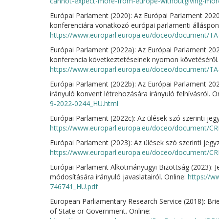
cannot-expect-more-from-europe-withoutgiving-mor
Európai Parlament (2020): Az Európai Parlament 2020. 
konferenciára vonatkozó európai parlamenti álláspont
https://www.europarl.europa.eu/doceo/document/TA
Európai Parlament (2022a): Az Európai Parlament 2022
konferencia következtetéseinek nyomon követéséről. 
https://www.europarl.europa.eu/doceo/document/TA
Európai Parlament (2022b): Az Európai Parlament 2022.
irányuló konvent létrehozására irányuló felhívásról. O
9-2022-0244_HU.html
Európai Parlament (2022c): Az ülések szó szerinti jegy
https://www.europarl.europa.eu/doceo/document/CR
Európai Parlament (2023): Az ülések szó szerinti jegy
https://www.europarl.europa.eu/doceo/document/CR
Európai Parlament Alkotmányügyi Bizottság (2023): J
módosítására irányuló javaslatairól. Online:
https://
746741_HU.pdf
European Parliamentary Research Service (2018): Brie
of State or Government. Online: