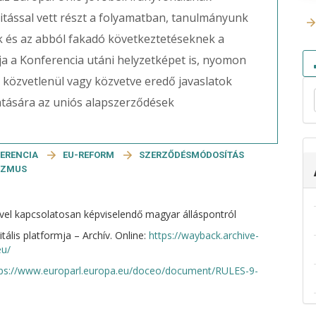
vitással vett részt a folyamatban, tanulmányunk
k és az abból fakadó következtetéseknek a
rja a Konferencia utáni helyzetképet is, nyomon
l közvetlenül vagy közvetve eredő javaslatok
hatására az uniós alapszerződések
FERENCIA
EU-REFORM
SZERZŐDÉSMÓDOSÍTÁS
IZMUS
jével kapcsolatosan képviselendő magyar álláspontról
ális platformja – Archív. Online:
https://wayback.archive-
eu/
tps://www.europarl.europa.eu/doceo/document/RULES-9-