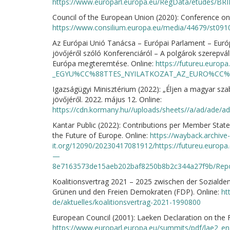
https://www.europarl.europa.eu/RegData/etudes/BR
Council of the European Union (2020): Conference on 
https://www.consilium.europa.eu/media/44679/st091
Az Európai Unió Tanácsa – Európai Parlament – Európ
jövőjéről szóló Konferenciáról – A polgárok szerepvá
Európa megteremtése. Online:
https://futureu.europ
_EGYU%CC%88TTES_NYILATKOZAT_AZ_EURO%CC
Igazságügyi Minisztérium (2022): „Éljen a magyar sza
jövőjéről. 2022. május 12. Online:
https://cdn.kormany.hu//uploads/sheets//a/ad/ade/
Kantar Public (2022): Contributions per Member State 
the Future of Europe. Online:
https://wayback.archive-
it.org/12090/20230417081912/https://futureu.eur
—
8e7163573de15aeb202baf8250b8b2c344a27f9b/Rep
Koalitionsvertrag 2021 – 2025 zwischen der Sozialde
Grünen und den Freien Demokraten (FDP). Online:
ht
de/aktuelles/koalitionsvertrag-2021-1990800
European Council (2001): Laeken Declaration on the 
https://www.europarl.europa.eu/summits/pdf/lae2_en