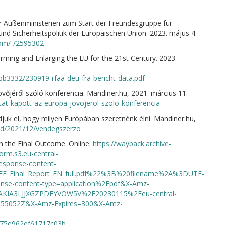
 Außenministerien zum Start der Freundesgruppe für
und Sicherheitspolitik der Europäischen Union. 2023. május 4.
om/-/2595302
rming and Enlarging the EU for the 21st Century. 2023.
3332/230919-rfaa-deu-fra-bericht-data.pdf
övőjéről szóló konferencia. Mandiner.hu, 2021. március 11.
at-kapott-az-europa-jovojerol-szolo-konferencia
juk el, hogy milyen Európában szeretnénk élni. Mandiner.hu,
old/2021/12/vendegszerzo
n the Final Outcome. Online:
https://wayback.archive-
orm.s3.eu-central-
esponse-content-
FE_Final_Report_EN_full.pdf%22%3B%20filename%2A%3DUTF-
nse-content-type=application%2Fpdf&X-Amz-
AKIA3LJJXGZPDFYVOW5V%2F20230115%2Feu-central-
55052Z&X-Amz-Expires=300&X-Amz-
75e962ef61717c03b