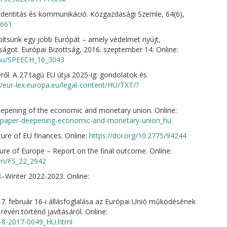
 identitás és kommunikáció. Közgazdasági Szemle, 64(6),
.661
Építsünk egy jobb Európát – amely védelmet nyújt,
ságot. Európai Bizottság, 2016. szeptember 14. Online:
l/hu/SPEECH_16_3043
ről. A 27 tagú EU útja 2025-ig: gondolatok és
//eur-lex.europa.eu/legal-content/HU/TXT/?
deepening of the economic and monetary union. Online:
on-paper-deepening-economic-and-monetary-union_hu
ture of EU finances. Online:
https://doi.org/10.2775/94244
e of Europe – Report on the final outcome. Online:
/en/FS_22_2942
–Winter 2022-2023. Online:
7. február 16-i állásfoglalása az Európai Unió működésének
révén történő javításáról. Online:
-8-2017-0049_HU.html