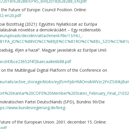
IE/2018/628288/EPRS_BRI(2018)628288_EN.pdf
the Future of Europe: Council Position. Online:
02-en20.pdf
ai Bizottság (2021): Együttes Nyilatkozat az Európa
llalásának növelése a demokráciáért – Egy reziliensebb
a.eu/uploads/decidim/attachment/file/13/HU_-
%81PA_JO%CC%88VO%CC%8BJE%CC%81RO%CC%8BL_SZO%CC%81L
badság, éljen a haza!”. Magyar javaslatok az Európai Unió
adecd43bce23652f4f2baecaa8e6b88.pdf
on the Multilingual Digital Platform of the Conference on
opa.eu/rails/active_storage/blobs/eyJfcmFpbHMiOnsibWVzc2FnZSI6
ort%20Kantar%20COFE%20Member%20States_February_Final_21032
mokratischen Partei Deutschlands (SPD), Bündnis 90/Die
tps://www.bundesregierung.de/breg-
Future of the European Union. 2001. december 15. Online:
.pdf