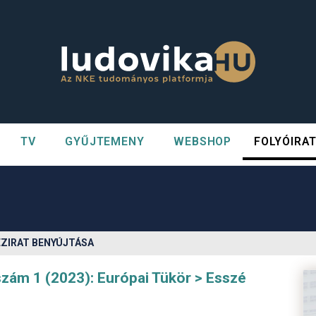
TV
GYŰJTEMENY
WEBSHOP
FOLYÓIRA
n##
#
ÉZIRAT BENYÚJTÁSA
szám 1 (2023): Európai Tükör
Esszé