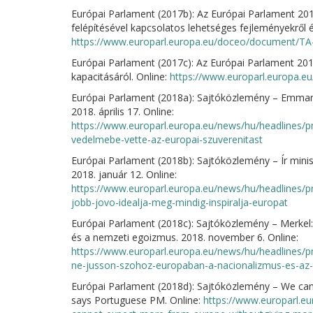
Európai Parlament (2017b): Az Európai Parlament 2017
felépítésével kapcsolatos lehetséges fejleményekről 
https://www.europarl.europa.eu/doceo/document/TA
Európai Parlament (2017c): Az Európai Parlament 2017
kapacitásáról. Online:
https://www.europarl.europa.
Európai Parlament (2018a): Sajtóközlemény – Emmanu
2018. április 17. Online:
https://www.europarl.europa.eu/news/hu/headlines/
vedelmebe-vette-az-europai-szuverenitast
Európai Parlament (2018b): Sajtóközlemény – Ír minisz
2018. január 12. Online:
https://www.europarl.europa.eu/news/hu/headlines/pr
jobb-jovo-idealja-meg-mindig-inspiralja-europat
Európai Parlament (2018c): Sajtóközlemény – Merkel
és a nemzeti egoizmus. 2018. november 6. Online:
https://www.europarl.europa.eu/news/hu/headlines/p
ne-jusson-szohoz-europaban-a-nacionalizmus-es-az
Európai Parlament (2018d): Sajtóközlemény – We can
says Portuguese PM. Online:
https://www.europarl.