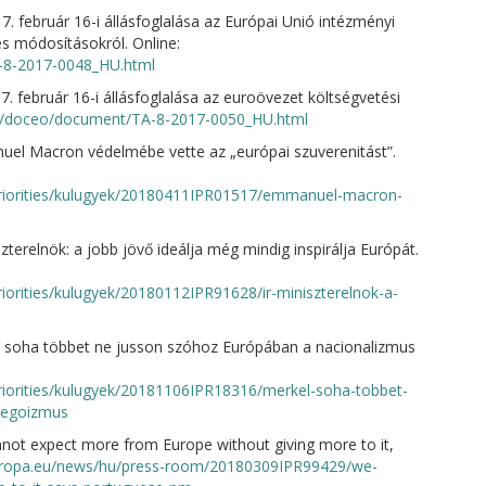
. február 16-i állásfoglalása az Európai Unió intézményi
és módosításokról. Online:
-8-2017-0048_HU.html
. február 16-i állásfoglalása az euroövezet költségvetési
eu/doceo/document/TA-8-2017-0050_HU.html
el Macron védelmébe vette az „európai szuverenitást”.
priorities/kulugyek/20180411IPR01517/emmanuel-macron-
terelnök: a jobb jövő ideálja még mindig inspirálja Európát.
iorities/kulugyek/20180112IPR91628/ir-miniszterelnok-a-
: soha többet ne jusson szóhoz Európában a nacionalizmus
riorities/kulugyek/20181106IPR18316/merkel-soha-tobbet-
-egoizmus
not expect more from Europe without giving more to it,
europa.eu/news/hu/press-room/20180309IPR99429/we-