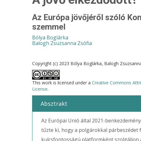
Az Európa jövőjéről szóló Ko
szemmel
Bólya Boglárka
Balogh Zsuzsanna Zsófia
Copyright (c) 2023 Bólya Boglárka, Balogh Zsuzsann
This work is licensed under a
Creative Commons Attri
License
.
Absztrakt
Az Európai Unió által 2021-benkezdeménye
tűzte ki, hogy a polgárokkal párbeszédet
kulcsfontosságú platformként szolgáljon 