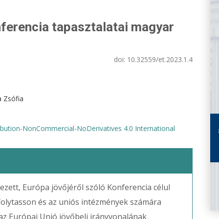
nferencia tapasztalatai magyar
doi:
10.32559/et.2023.1.4
a Zsófia
bution-NonCommercial-NoDerivatives 4.0 International
zett, Európa jövőjéről szóló Konferencia célul
 folytasson és az uniós intézmények számára
az Európai Unió jövőbeli irányvonalának