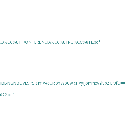
O%CC%81_KONFERENCIA%CC%81RO%CC%81L.pdf
IkJBaHBBNGNBQVE9PSIsImV4cCI6bnVsbCwicHVyIjoiYmxvYl9pZCJ9fQ==
022.pdf