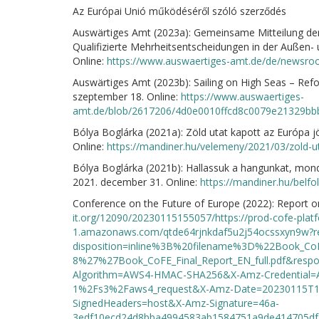
Az Európai Unió működéséről szóló szerződés
Auswärtiges Amt (2023a): Gemeinsame Mitteilung der
Qualifizierte Mehrheitsentscheidungen in der Außen- 
Online:
https://www.auswaertiges-amt.de/de/newsro
Auswärtiges Amt (2023b): Sailing on High Seas – Refo
szeptember 18. Online:
https://www.auswaertiges-
amt.de/blob/2617206/4d0e0010ffcd8c0079e21329bbbb
Bólya Boglárka (2021a): Zöld utat kapott az Európa j
Online:
https://mandiner.hu/velemeny/2021/03/zold-ut
Bólya Boglárka (2021b): Hallassuk a hangunkat, mond
2021. december 31. Online:
https://mandiner.hu/belf
Conference on the Future of Europe (2022): Report o
it.org/12090/20230115155057/https://prod-cofe-platf
1.amazonaws.com/qtde64rjnkdaf5u2j54ocssxyn9w?r
disposition=inline%3B%20filename%3D%22Book_Co
8%27%27Book_CoFE_Final_Report_EN_full.pdf&respo
Algorithm=AWS4-HMAC-SHA256&X-Amz-Credential=
1%2Fs3%2Faws4_request&X-Amz-Date=20230115T1
SignedHeaders=host&X-Amz-Signature=46a-
3edf10ecd24d8bba4994583ab1584751a9de414705df