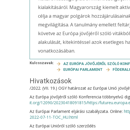
kialakításáról. Magyarország kiemelt akti
célja a magyar polgárok hozzájárulásaina
megvilágítása. A tanulmány emellett feltá
követve az Európa jövőjéről szóló vitákbó
alakulását, kitekintéssel azok esetleges 
vonatkozásában.
Kulcsszavak:
AZ EURÓPA JÖVŐJÉRŐL SZÓLÓ KON
EURÓPAI PARLAMENT
FÖDERAL
Hivatkozások
/2022. (VII. 19.) OGY határozat az Európai Unió jövő
Az Európa jövőjéről szóló Konferencia többnyelvű digit
it.org/12090/20230418091815/https:/futureu.europa.
Az Európai Parlament eljárási szabályzata. Online:
ht
2022-07-11-TOC_HU.html
Az Európai Unióról szóló szerződés