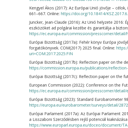
Kengyel Ákos (2017): Az Európai Unió jövője – célok,
661–667. Online:
https://doi.org/10.18414/KSZ.2017.6
Juncker, Jean-Claude (2016): Az Unió helyzete 2016: 
eszközöket ad polgárai kezébe és garantálja a bizton
https://ec.europa.eu/commission/presscorner/detai
Európai Bizottság (2017a): Fehér könyv Európa jövőjé
forgatókönyvek. COM(2017) 2025 final. Online:
https:
uri=COM:2017:2025:FIN
Európai Bizottság (2017b): Reflection paper on the 
https://commission.europa.eu/publications/reflecti
Európai Bizottság (2017c): Reflection paper on the fu
European Commission (2022): Conference on the Futur
https://ec.europa.eu/commission/presscorner/detail
Európai Bizottság (2023): Standard Eurobarometer 98
https://europa.eu/eurobarometer/surveys/detail/2872
Európai Parlament (2017a): Az Európai Parlament 201
a Lisszaboni Szerződésben rejlő potenciál kiaknázása 
https://www.europarl.europa.eu/doceo/document/TA