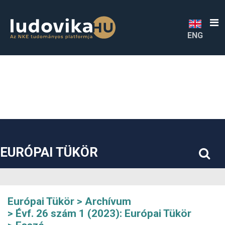
##plugins.themes.bootstrap3.accessible_menu.label##
##plugins.themes.bootstrap3.accessible_menu.main_navigatio
##plugins.themes.bootstrap3.accessible_menu.main_content#
##plugins.themes.bootstrap3.accessible_menu.sidebar##
ENG
EURÓPAI TÜKÖR
Európai Tükör
Archívum
Évf. 26 szám 1 (2023): Európai Tükör