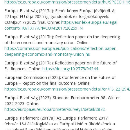
https://ec.europa.eu/commission/presscorner/detail/hu/SPEECH_1
Európai Bizottság (2017a): Fehér könyv Európa jövőjéről. A
27 tagú EU útja 2025-ig: gondolatok és forgatókönyvek.
COM(2017) 2025 final. Online:
https://eur-lex.europa.eu/legal-
content/HU/TXT/?uri=COM:2017:2025:FIN
Európai Bizottság (2017b): Reflection paper on the deepening
of the economic and monetary union. Online:
https://commission.europa.eu/publications/reflection-paper-
deepening-economic-and-monetary-union_hu
Európai Bizottság (2017c): Reflection paper on the future of
EU finances. Online:
https://doi.org/10.2775/94244
European Commission (2022): Conference on the Future of
Europe – Report on the final outcome. Online:
https://ec.europa.eu/commission/presscorner/detail/en/FS_22_294
Európai Bizottság (2023): Standard Eurobarometer 98–Winter
2022-2023. Online:
https://europa.eu/eurobarometer/surveys/detail/2872
Európai Parlament (2017a): Az Európai Parlament 2017.
február 16-i állásfoglalása az Európai Unió működésének a
Lisszaboni Szerződésben rejlő potenciál kiaknázása révén