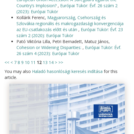
Country’s Implosion?
,
Európai Tükör: Évf. 26 szám 2
(2023): Európai Tükör
Kollárik Ferenc,
Magyarország, Csehország és
Szlovákia regionális és makrogazdasági konvergenciája
az EU-csatlakozás előtt és után
,
Európai Tükör: Évf. 23
szám 2 (2020): Európai Tükör
Pató Viktória Lilla, Petri Bernadett, Matuz János,
Cohesion or Widening Disparities:
,
Európai Tükör: Évf.
26 szám 4 (2023): Európai Tükör
<<
<
7
8
9
10
11
12
13
14
>
>>
You may also
Haladó hasonlósági keresés indítása
for this
article.