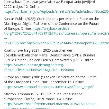
éljen a haza!”. Magyar javaslatok az Európai Unió jövőjéről.
2022. május 12. Online:
https://cdn.kormany.hu//uploads/sheets//a/ad/ade/adecd43bce23
Kantar Public (2022): Contributions per Member State on the
Multilingual Digital Platform of the Conference on the Future
of Europe. Online:
https://wayback.archive-
it.org/12090/20230417081912/https://futureu.europa.eu/rails
—
8e7163573de15aeb202baf8250b8b2c344a27f9b/Report%20Kantar
Koalitionsvertrag 2021 – 2025 zwischen der
Sozialdemokratischen Partei Deutschlands (SPD), Bündnis
90/Die Grünen und den Freien Demokraten (FDP). Online:
https://www.bundesregierung.de/breg-
de/aktuelles/koalitionsvertrag-2021-1990800
European Council (2001): Laeken Declaration on the Future
of the European Union. 2001. december 15. Online:
https://www.europarl.europa.eu/summits/pdf/lae2_en.pdf
Macron, Emmanuel (2019): Pour une Renaissance
européenne. Élysée, 2019. március 4. Online:
https://www.elysee.fr/emmanuel-macron/2019/03/04/pour-
une-renaissance-europeenne