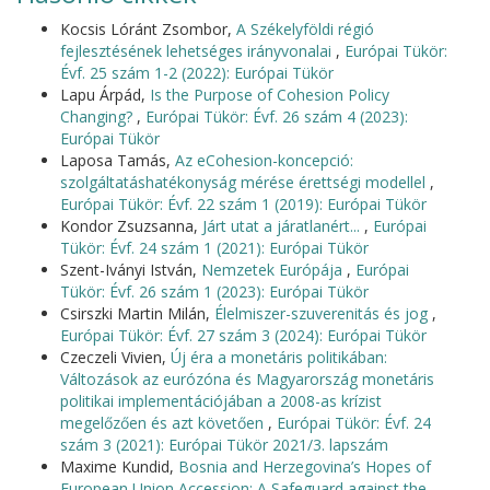
Kocsis Lóránt Zsombor,
A Székelyföldi régió
fejlesztésének lehetséges irányvonalai
,
Európai Tükör:
Évf. 25 szám 1-2 (2022): Európai Tükör
Lapu Árpád,
Is the Purpose of Cohesion Policy
Changing?
,
Európai Tükör: Évf. 26 szám 4 (2023):
Európai Tükör
Laposa Tamás,
Az eCohesion-koncepció:
szolgáltatáshatékonyság mérése érettségi modellel
,
Európai Tükör: Évf. 22 szám 1 (2019): Európai Tükör
Kondor Zsuzsanna,
Járt utat a járatlanért...
,
Európai
Tükör: Évf. 24 szám 1 (2021): Európai Tükör
Szent-Iványi István,
Nemzetek Európája
,
Európai
Tükör: Évf. 26 szám 1 (2023): Európai Tükör
Csirszki Martin Milán,
Élelmiszer-szuverenitás és jog
,
Európai Tükör: Évf. 27 szám 3 (2024): Európai Tükör
Czeczeli Vivien,
Új éra a monetáris politikában:
Változások az eurózóna és Magyarország monetáris
politikai implementációjában a 2008-as krízist
megelőzően és azt követően
,
Európai Tükör: Évf. 24
szám 3 (2021): Európai Tükör 2021/3. lapszám
Maxime Kundid,
Bosnia and Herzegovina’s Hopes of
European Union Accession: A Safeguard against the