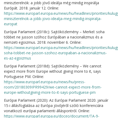
miniszterelnök: a jobb jövő ideálja még mindig inspirálja
Európát. 2018. január 12. Online:
https://www.europarl.europa.eu/news/hu/headlines/priorities/kulu
miniszterelnok-a-jobb-jovo-idealja-meg-mindig-inspiralja-
europat
Európai Parlament (2018c): Sajtóközlemény – Merkel: soha
többet ne jusson szóhoz Európában a nacionalizmus és a
nemzeti egoizmus. 2018. november 6. Online:
https://www.europarl.europa.eu/news/hu/headlines/priorities/kul
soha-tobbet-ne-jusson-szohoz-europaban-a-nacionalizmus-
es-az-egoizmus
Európai Parlament (2018d): Sajtóközlemény – We cannot
expect more from Europe without giving more to it, says
Portuguese PM. Online:
https://www.europarl.europa.eu/news/hu/press-
room/20180309IPR99429/we-cannot-expect-more-from-
europe-withoutgiving-more-to-it-says-portuguese-pm
Európai Parlament (2020): Az Európai Parlament 2020. január
15-i állásfoglalása az Európa jövőjéről szóló konferenciára
vonatkozó európai parlamenti álláspontról. Online:
https://www.europarl.europa.eu/doceo/document/TA-9-