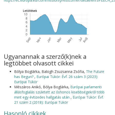
https://ec.europa.eu/commission/presscorner/detail/en/SPEECH_2
Letöltések
Ugyanannak a szerző(k)nek a
legtöbbet olvasott cikkei
Bólya Boglárka, Balogh Zsuzsanna Zsófia,
The Future
has Begun?
,
Európai Tükör: Évf. 26 szám 3 (2023):
Európai Tükör
Mészáros Anikó, Bólya Boglárka,
Európai parlamenti
állásfoglalás született az őshonos kisebbségekről több
mint egy évtizedes hallgatás után
,
Európai Tükör: Évf.
21 szám 2 (2018): Európai Tükör
Hasonló cikkek