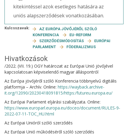
kitekintéssel azok esetleges hatására az
uniós alapszerződések vonatkozásában.
Kulcsszavak:
AZ EURÓPA JÖVŐJÉRŐL SZÓLÓ
KONFERENCIA
EU-REFORM
SZERZŐDÉSMÓDOSÍTÁS
EURÓPAI
PARLAMENT
FÖDERALIZMUS
Hivatkozások
/2022. (VII. 19.) OGY határozat az Európai Unió jövőjével
kapcsolatosan képviselendő magyar álláspontról
Az Európa jövőjéről szóló Konferencia többnyelvű digitális
platformja – Archív. Online:
https://wayback.archive-
it.org/12090/20230418091815/https:/futureu.europa.eu/
Az Európai Parlament eljárási szabályzata. Online:
https://www.europarl.europa.eu/doceo/document/RULES-9-
2022-07-11-TOC_HU.html
Az Európai Unióról szóló szerződés
Az Európai Unió működéséről szóló szerződés