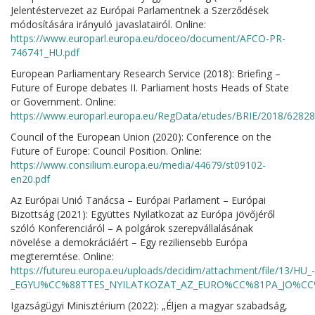
Jelentéstervezet az Európai Parlamentnek a Szerződések
módosítására irányuló javaslatairól. Online:
https://www.europarl.europa.eu/doceo/document/AFCO-PR-
746741_HU.pdf
European Parliamentary Research Service (2018): Briefing –
Future of Europe debates II. Parliament hosts Heads of State
or Government. Online:
https://www.europarl.europa.eu/RegData/etudes/BRIE/2018/6282
Council of the European Union (2020): Conference on the
Future of Europe: Council Position. Online:
https://www.consilium.europa.eu/media/44679/st09102-
en20.pdf
Az Európai Unió Tanácsa – Európai Parlament – Európai
Bizottság (2021): Együttes Nyilatkozat az Európa jövőjéről
szóló Konferenciáról – A polgárok szerepvállalásának
növelése a demokráciáért – Egy reziliensebb Európa
megteremtése. Online:
https://futureu.europa.eu/uploads/decidim/attachment/file/13/HU_-
_EGYU%CC%88TTES_NYILATKOZAT_AZ_EURO%CC%81PA_JO%C
Igazságügyi Minisztérium (2022): „Éljen a magyar szabadság,