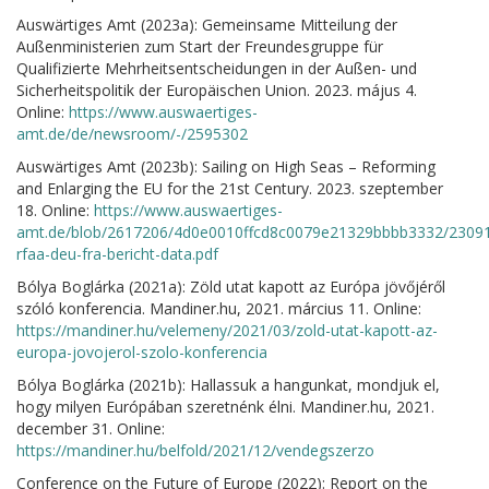
Auswärtiges Amt (2023a): Gemeinsame Mitteilung der
Außenministerien zum Start der Freundesgruppe für
Qualifizierte Mehrheitsentscheidungen in der Außen- und
Sicherheitspolitik der Europäischen Union. 2023. május 4.
Online:
https://www.auswaertiges-
amt.de/de/newsroom/-/2595302
Auswärtiges Amt (2023b): Sailing on High Seas – Reforming
and Enlarging the EU for the 21st Century. 2023. szeptember
18. Online:
https://www.auswaertiges-
amt.de/blob/2617206/4d0e0010ffcd8c0079e21329bbbb3332/2309
rfaa-deu-fra-bericht-data.pdf
Bólya Boglárka (2021a): Zöld utat kapott az Európa jövőjéről
szóló konferencia. Mandiner.hu, 2021. március 11. Online:
https://mandiner.hu/velemeny/2021/03/zold-utat-kapott-az-
europa-jovojerol-szolo-konferencia
Bólya Boglárka (2021b): Hallassuk a hangunkat, mondjuk el,
hogy milyen Európában szeretnénk élni. Mandiner.hu, 2021.
december 31. Online:
https://mandiner.hu/belfold/2021/12/vendegszerzo
Conference on the Future of Europe (2022): Report on the