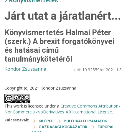
Könyvismertetés
Járt utat a járatlanért...
Könyvismertetés Halmai Péter
(szerk.) A brexit forgatókönyvei
és hatásai című
tanulmánykötetéről
Kondor Zsuzsanna
doi:
10.32559/et.2021.1.8
Copyright (c) 2021 Kondor Zsuzsanna
This work is licensed under a
Creative Commons Attribution-
NonCommercial-NoDerivatives 4.0 International License
.
Kulcsszavak:
KILÉPÉS
POLITIKAI FOLYAMATOK
GAZDASÁGI KOCKÁZATOK
EURÓPAI