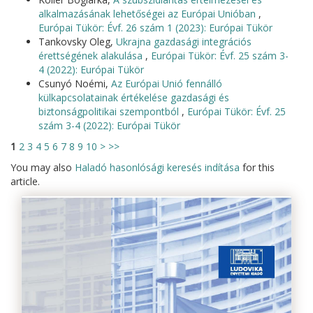
alkalmazásának lehetőségei az Európai Unióban
,
Európai Tükör: Évf. 26 szám 1 (2023): Európai Tükör
Tankovsky Oleg,
Ukrajna gazdasági integrációs
érettségének alakulása
,
Európai Tükör: Évf. 25 szám 3-
4 (2022): Európai Tükör
Csunyó Noémi,
Az Európai Unió fennálló
külkapcsolatainak értékelése gazdasági és
biztonságpolitikai szempontból
,
Európai Tükör: Évf. 25
szám 3-4 (2022): Európai Tükör
1
2
3
4
5
6
7
8
9
10
>
>>
You may also
Haladó hasonlósági keresés indítása
for this
article.