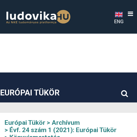
##plugins.themes.bootstrap3.accessible_menu.label##
##plugins.themes.bootstrap3.accessible_menu.main_navigatio
##plugins.themes.bootstrap3.accessible_menu.main_content#
##plugins.themes.bootstrap3.accessible_menu.sidebar##
ENG
EURÓPAI TÜKÖR
Európai Tükör
Archívum
Évf. 24 szám 1 (2021): Európai Tükör