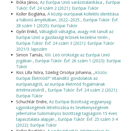
Bóka János,
Az Európai Unió varázstalanítása
,
Európai
Tükör: Évf. 24 szám 2 (2021): Európai Tükör
Koller Boglárka,
A közép-európaiak kollektív identitása
a háború árnyékában, 2022–2025
,
Európai Tükör: Évf.
28 szám 1 (2025): Európai Tükör
Győri Enikő,
Válságból válságba, avagy mit tanult az
Európai Unió a gazdasági krízisek kezelése terén
,
Európai Tükör: Évf. 24 szám 3 (2021): Európai Tükör
2021/3. lapszám
Simon Tamás,
XIII. Leó öröksége az Európai Unió
jogában
,
Európai Tükör: Évf. 26 szám 1 (2023): Európai
Tükör
Kiss Lilla Nóra, Sziebig Orsolya Johanna,
„Közös
Európai Életmód?” Vitaindító gondolatok az
európaiságról, az európai életmód fogalmának
értelmezéséről
,
Európai Tükör: Évf. 24 szám 2 (2021):
Európai Tükör
Schuchtár Endre,
Az Európai Bizottság vegyianyag-
ügynökségének létrehozása és tevékenységének
jellemzése tudományos bizottsági tagságom 15 éves
tapasztalata alapján
,
Európai Tükör: Évf. 25 szám 3-4
(2022): Európai Tükör
Koller Boglárka,
A szubszidiaritás értelmezései és