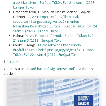
a politikai ciklus
,
Európai Tükör: Évf. 21 szám 1 (2018):
Európai Tükör
Drabancz Áron, El-Meouch Nedim Márton, Bajkán
Domonkos,
Az Európai Unió tagállamainak
csoportosítása gazdasági változók mentén –
fókuszban Kelet-Közép-Európa
,
Európai Tükör: Évf. 24
szám 1 (2021): Európai Tükör
Halmai Péter,
Európai reformok
,
Európai Tükör: Évf.
21 szám 3 (2018): Európai Tükör
Merkel Csenge,
Az évszakokhoz kapcsolódó
óraátállítás és a belső piaci jogegységesítés
,
Európai
Tükör: Évf. 22 szám 4 (2019): Európai Tükör
1
2
3
>
>>
You may also
Haladó hasonlósági keresés indítása
for this
article.