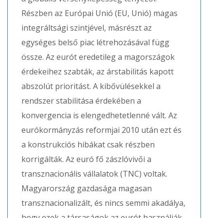
Részben az Európai Unió (EU, Unió) magas
integráltsági szintjével, másrészt az
egységes belső piac létrehozásával függ
össze. Az eurót eredetileg a magországok
érdekeihez szabták, az árstabilitás kapott
abszolút prioritást. A kibővülésekkel a
rendszer stabilitása érdekében a
konvergencia is elengedhetetlenné vált. Az
eurókormányzás reformjai 2010 után ezt és
a konstrukciós hibákat csak részben
korrigálták. Az euró fő zászlóvivői a
transznacionális vállalatok (TNC) voltak.
Magyarország gazdasága magasan
transznacionalizált, és nincs semmi akadálya,
hogy ezek a társaságok az eurót használják.