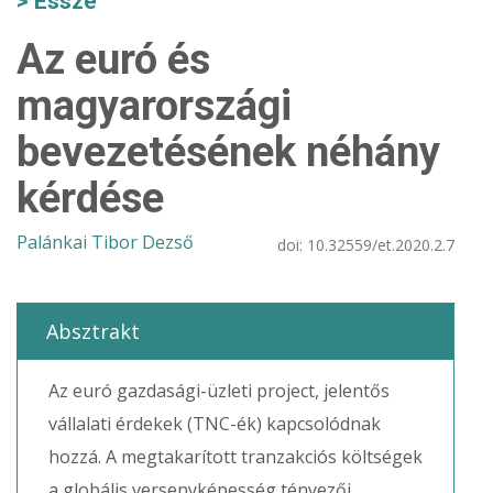
Esszé
Az euró és
magyarországi
bevezetésének néhány
kérdése
Palánkai Tibor Dezső
doi:
10.32559/et.2020.2.7
Absztrakt
Az euró gazdasági-üzleti project, jelentős
vállalati érdekek (TNC-ék) kapcsolódnak
hozzá. A megtakarított tranzakciós költségek
a globális versenyképesség tényezői.