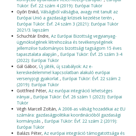
Tükör: Évf. 22 szám 4 (2019): Európai Tükör
Győri Enikő,
Válságból válságba, avagy mit tanult az
Európai Unió a gazdasági krízisek kezelése terén
,
Európai Tükör: Évf. 24 szám 3 (2021): Európai Tükör
2021/3. lapszám
Schuchtár Endre,
Az Európai Bizottság vegyianyag-
ügynökségének létrehozása és tevékenységének
jellemzése tudományos bizottsági tagságom 15 éves
tapasztalata alapján
,
Európai Tükör: Évf. 25 szám 3-4
(2022): Európai Tükör
Gál Gábor,
Új játék, új szabályok: Az e-
kereskedelemmel kapcsolatban alakuló európai
versenyjogi gyakorlat
,
Európai Tükör: Évf. 22 szám 2
(2019): Európai Tükör
Gottfried Péter,
Az európai integráció lehetséges
irányai
,
Európai Tükör: Évf. 26 szám 1 (2023): Európai
Tükör
Végh Marcell Zoltán,
A 2008-as válság hozadékai az EU
számára: gazdaságpolitikai koordinációból gazdasági
kormányzás
,
Európai Tükör: Évf. 22 szám 2 (2019):
Európai Tükör
Balázs Péter,
Az európai integráció támogatottsága és