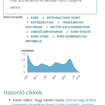
már közvetlenül és aktívan részt tudjunk
venni.
Kulcsszavak:
EURÓ
INTEGRÁLTSÁGI SZINT
EGYSÉGES PIAC
TRANZAKCIÓS
KÖLTSÉGEK
KETTŐS VALUTARENDSZER
LEBEGŐ ÁRFOLYAMOK
EURÓ-ÖVEZET
EURÓ-ZÓNA
EURÓ-KORMÁNYZÁS
REFORMJA
Letöltések
Hasonló cikkek
Kutasi Gábor, Nagy Sándor Gyula,
Euróval vagy anélkül
könnyebb újraindítani Kelet-Közép-Európát?
,
Európai