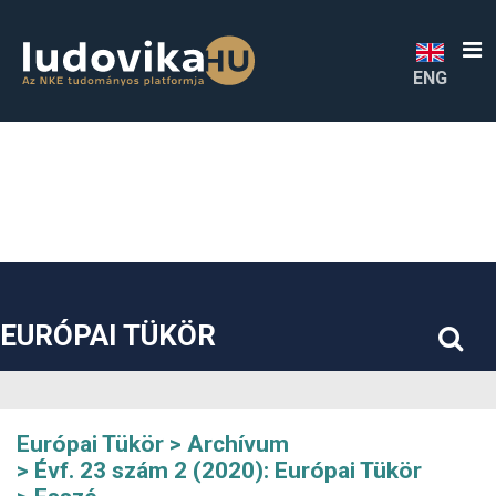
##plugins.themes.bootstrap3.accessible_menu.label##
##plugins.themes.bootstrap3.accessible_menu.main_navigatio
##plugins.themes.bootstrap3.accessible_menu.main_content#
##plugins.themes.bootstrap3.accessible_menu.sidebar##
ENG
EURÓPAI TÜKÖR
Európai Tükör
Archívum
Évf. 23 szám 2 (2020): Európai Tükör