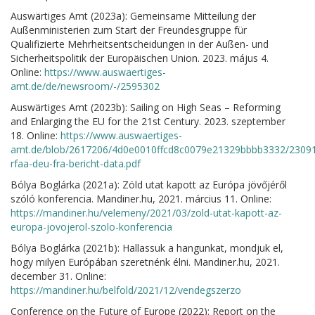
Auswärtiges Amt (2023a): Gemeinsame Mitteilung der
Außenministerien zum Start der Freundesgruppe für
Qualifizierte Mehrheitsentscheidungen in der Außen- und
Sicherheitspolitik der Europäischen Union. 2023. május 4.
Online:
https://www.auswaertiges-
amt.de/de/newsroom/-/2595302
Auswärtiges Amt (2023b): Sailing on High Seas – Reforming
and Enlarging the EU for the 21st Century. 2023. szeptember
18. Online:
https://www.auswaertiges-
amt.de/blob/2617206/4d0e0010ffcd8c0079e21329bbbb3332/2309
rfaa-deu-fra-bericht-data.pdf
Bólya Boglárka (2021a): Zöld utat kapott az Európa jövőjéről
szóló konferencia. Mandiner.hu, 2021. március 11. Online:
https://mandiner.hu/velemeny/2021/03/zold-utat-kapott-az-
europa-jovojerol-szolo-konferencia
Bólya Boglárka (2021b): Hallassuk a hangunkat, mondjuk el,
hogy milyen Európában szeretnénk élni. Mandiner.hu, 2021.
december 31. Online:
https://mandiner.hu/belfold/2021/12/vendegszerzo
Conference on the Future of Europe (2022): Report on the