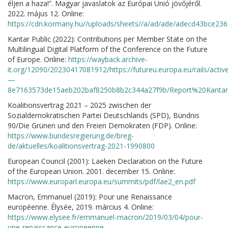
éljen a haza!”. Magyar javaslatok az Európai Unió jövőjéről.
2022. május 12. Online:
https://cdn.kormany.hu//uploads/sheets//a/ad/ade/adecd43bce23
Kantar Public (2022): Contributions per Member State on the
Multilingual Digital Platform of the Conference on the Future
of Europe. Online:
https://wayback.archive-
it.org/12090/20230417081912/https://futureu.europa.eu/rails
—
8e7163573de15aeb202baf8250b8b2c344a27f9b/Report%20Kantar
Koalitionsvertrag 2021 – 2025 zwischen der
Sozialdemokratischen Partei Deutschlands (SPD), Bündnis
90/Die Grünen und den Freien Demokraten (FDP). Online:
https://www.bundesregierung.de/breg-
de/aktuelles/koalitionsvertrag-2021-1990800
European Council (2001): Laeken Declaration on the Future
of the European Union. 2001. december 15. Online:
https://www.europarl.europa.eu/summits/pdf/lae2_en.pdf
Macron, Emmanuel (2019): Pour une Renaissance
européenne. Élysée, 2019. március 4. Online:
https://www.elysee.fr/emmanuel-macron/2019/03/04/pour-
une-renaissance-europeenne