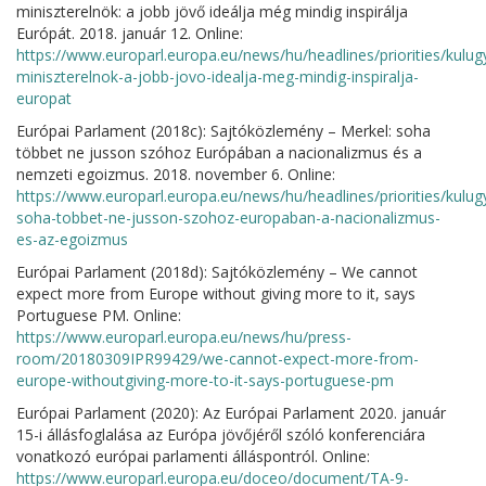
miniszterelnök: a jobb jövő ideálja még mindig inspirálja
Európát. 2018. január 12. Online:
https://www.europarl.europa.eu/news/hu/headlines/priorities/kulu
miniszterelnok-a-jobb-jovo-idealja-meg-mindig-inspiralja-
europat
Európai Parlament (2018c): Sajtóközlemény – Merkel: soha
többet ne jusson szóhoz Európában a nacionalizmus és a
nemzeti egoizmus. 2018. november 6. Online:
https://www.europarl.europa.eu/news/hu/headlines/priorities/kul
soha-tobbet-ne-jusson-szohoz-europaban-a-nacionalizmus-
es-az-egoizmus
Európai Parlament (2018d): Sajtóközlemény – We cannot
expect more from Europe without giving more to it, says
Portuguese PM. Online:
https://www.europarl.europa.eu/news/hu/press-
room/20180309IPR99429/we-cannot-expect-more-from-
europe-withoutgiving-more-to-it-says-portuguese-pm
Európai Parlament (2020): Az Európai Parlament 2020. január
15-i állásfoglalása az Európa jövőjéről szóló konferenciára
vonatkozó európai parlamenti álláspontról. Online:
https://www.europarl.europa.eu/doceo/document/TA-9-