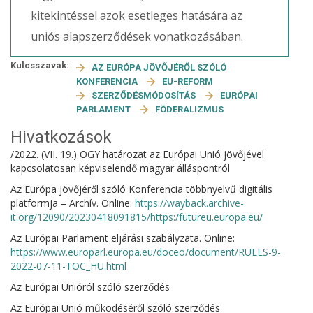
kitekintéssel azok esetleges hatására az
uniós alapszerződések vonatkozásában.
Kulcsszavak:
AZ EURÓPA JÖVŐJÉRŐL SZÓLÓ
KONFERENCIA
EU-REFORM
SZERZŐDÉSMÓDOSÍTÁS
EURÓPAI
PARLAMENT
FÖDERALIZMUS
Hivatkozások
/2022. (VII. 19.) OGY határozat az Európai Unió jövőjével
kapcsolatosan képviselendő magyar álláspontról
Az Európa jövőjéről szóló Konferencia többnyelvű digitális
platformja – Archív. Online:
https://wayback.archive-
it.org/12090/20230418091815/https:/futureu.europa.eu/
Az Európai Parlament eljárási szabályzata. Online:
https://www.europarl.europa.eu/doceo/document/RULES-9-
2022-07-11-TOC_HU.html
Az Európai Unióról szóló szerződés
Az Európai Unió működéséről szóló szerződés