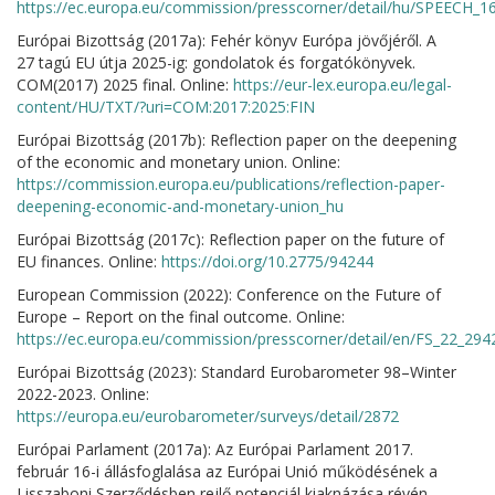
https://ec.europa.eu/commission/presscorner/detail/hu/SPEECH_1
Európai Bizottság (2017a): Fehér könyv Európa jövőjéről. A
27 tagú EU útja 2025-ig: gondolatok és forgatókönyvek.
COM(2017) 2025 final. Online:
https://eur-lex.europa.eu/legal-
content/HU/TXT/?uri=COM:2017:2025:FIN
Európai Bizottság (2017b): Reflection paper on the deepening
of the economic and monetary union. Online:
https://commission.europa.eu/publications/reflection-paper-
deepening-economic-and-monetary-union_hu
Európai Bizottság (2017c): Reflection paper on the future of
EU finances. Online:
https://doi.org/10.2775/94244
European Commission (2022): Conference on the Future of
Europe – Report on the final outcome. Online:
https://ec.europa.eu/commission/presscorner/detail/en/FS_22_294
Európai Bizottság (2023): Standard Eurobarometer 98–Winter
2022-2023. Online:
https://europa.eu/eurobarometer/surveys/detail/2872
Európai Parlament (2017a): Az Európai Parlament 2017.
február 16-i állásfoglalása az Európai Unió működésének a
Lisszaboni Szerződésben rejlő potenciál kiaknázása révén