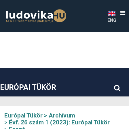
##plugins.themes.bootstrap3.accessible_menu.label##
##plugins.themes.bootstrap3.accessible_menu.main_navigatio
##plugins.themes.bootstrap3.accessible_menu.main_content#
##plugins.themes.bootstrap3.accessible_menu.sidebar##
ENG
EURÓPAI TÜKÖR
Európai Tükör
Archívum
Évf. 26 szám 1 (2023): Európai Tükör