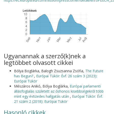
https://ec.europa.eu/commission/presscorner/detail/en/SPEECH_2
Letöltések
Ugyanannak a szerző(k)nek a
legtöbbet olvasott cikkei
Bólya Boglárka, Balogh Zsuzsanna Zsófia,
The Future
has Begun?
,
Európai Tükör: Évf. 26 szám 3 (2023):
Európai Tükör
Mészáros Anikó, Bólya Boglárka,
Európai parlamenti
állásfoglalás született az őshonos kisebbségekről több
mint egy évtizedes hallgatás után
,
Európai Tükör: Évf.
21 szám 2 (2018): Európai Tükör
Hasonló cikkek