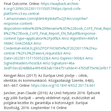
Final Outcome. Online:
https://wayback.archive-
it.org/12090/20230115155057/https://prod-cofe-
platform.s3.eu-central-
1.amazonaws.com/qtde64rjnkdaf5u2j54ocssxyn9w?
response-content-
disposition=inline%3B%20filename%3D%22Book_CoFE_Final_Re
8%27%27Book_CoFE_Final_Report_EN_full.pdf&response-
content-type=application%2Fpdf&X-Amz-Algorithm=AWS4-
HMAC-SHA256&X-Amz-
Credential=AKIA3LJJXGZPDFYVOW5V%2F20230115%2Feu-
central-1%2Fs3%2Faws4_request&X-Amz-
Date=20230115T155052Z&X-Amz-Expires=300&X-Amz-
SignedHeaders=host&X-Amz-Signature=46a-
3edf10ecd24d8bba4994583ab1584751a9de414705df75e962ef617
Kengyel Ákos (2017): Az Európai Unió jövője – célok,
identitás és kommunikáció. Közgazdasági Szemle, 64(6),
661–667. Online:
https://doi.org/10.18414/KSZ.2017.6.661
Juncker, Jean-Claude (2016): Az Unió helyzete 2016: Építsünk
egy jobb Európát – amely védelmet nyújt, eszközöket ad
polgárai kezébe és garantálja a biztonságot. Európai
Bizottság, 2016. szeptember 14. Online: