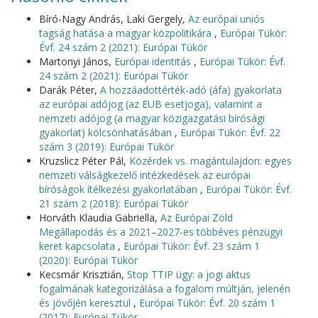
Bíró-Nagy András, Laki Gergely,
Az európai uniós
tagság hatása a magyar közpolitikára
,
Európai Tükör:
Évf. 24 szám 2 (2021): Európai Tükör
Martonyi János,
Európai identitás
,
Európai Tükör: Évf.
24 szám 2 (2021): Európai Tükör
Darák Péter,
A hozzáadottérték-adó (áfa) gyakorlata
az európai adójog (az EUB esetjoga), valamint a
nemzeti adójog (a magyar közigazgatási bírósági
gyakorlat) kölcsönhatásában
,
Európai Tükör: Évf. 22
szám 3 (2019): Európai Tükör
Kruzslicz Péter Pál,
Közérdek vs. magántulajdon: egyes
nemzeti válságkezelő intézkedések az európai
bíróságok ítélkezési gyakorlatában
,
Európai Tükör: Évf.
21 szám 2 (2018): Európai Tükör
Horváth Klaudia Gabriella,
Az Európai Zöld
Megállapodás és a 2021–2027-es többéves pénzügyi
keret kapcsolata
,
Európai Tükör: Évf. 23 szám 1
(2020): Európai Tükör
Kecsmár Krisztián,
Stop TTIP ügy: a jogi aktus
fogalmának kategorizálása a fogalom múltján, jelenén
és jövőjén keresztül
,
Európai Tükör: Évf. 20 szám 1
(2017): Európai Tükör