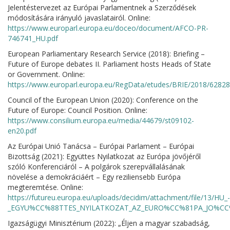
Jelentéstervezet az Európai Parlamentnek a Szerződések
módosítására irányuló javaslatairól. Online:
https://www.europarl.europa.eu/doceo/document/AFCO-PR-
746741_HU.pdf
European Parliamentary Research Service (2018): Briefing –
Future of Europe debates II. Parliament hosts Heads of State
or Government. Online:
https://www.europarl.europa.eu/RegData/etudes/BRIE/2018/6282
Council of the European Union (2020): Conference on the
Future of Europe: Council Position. Online:
https://www.consilium.europa.eu/media/44679/st09102-
en20.pdf
Az Európai Unió Tanácsa – Európai Parlament – Európai
Bizottság (2021): Együttes Nyilatkozat az Európa jövőjéről
szóló Konferenciáról – A polgárok szerepvállalásának
növelése a demokráciáért – Egy reziliensebb Európa
megteremtése. Online:
https://futureu.europa.eu/uploads/decidim/attachment/file/13/HU_-
_EGYU%CC%88TTES_NYILATKOZAT_AZ_EURO%CC%81PA_JO%C
Igazságügyi Minisztérium (2022): „Éljen a magyar szabadság,