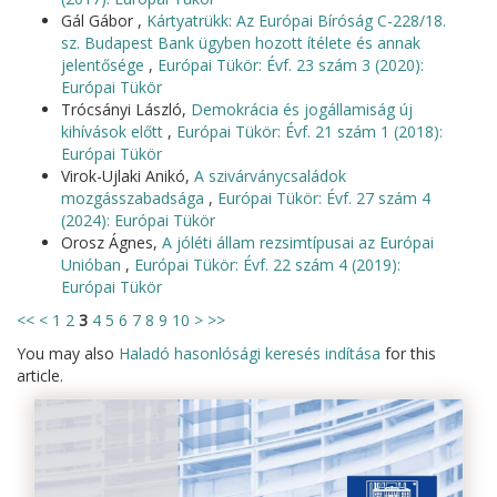
Gál Gábor ,
Kártyatrükk: Az Európai Bíróság C-228/18.
sz. Budapest Bank ügyben hozott ítélete és annak
jelentősége
,
Európai Tükör: Évf. 23 szám 3 (2020):
Európai Tükör
Trócsányi László,
Demokrácia és jogállamiság új
kihívások előtt
,
Európai Tükör: Évf. 21 szám 1 (2018):
Európai Tükör
Virok-Ujlaki Anikó,
A szivárványcsaládok
mozgásszabadsága
,
Európai Tükör: Évf. 27 szám 4
(2024): Európai Tükör
Orosz Ágnes,
A jóléti állam rezsimtípusai az Európai
Unióban
,
Európai Tükör: Évf. 22 szám 4 (2019):
Európai Tükör
<<
<
1
2
3
4
5
6
7
8
9
10
>
>>
You may also
Haladó hasonlósági keresés indítása
for this
article.