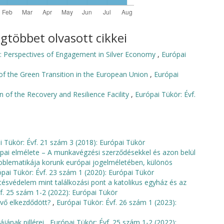
gtöbbet olvasott cikkei
on: Perspectives of Engagement in Silver Economy
,
Európai
of the Green Transition in the European Union
,
Európai
n of the Recovery and Resilience Facility
,
Európai Tükör: Évf.
i Tükör: Évf. 21 szám 3 (2018): Európai Tükör
pai elmélete – A munkavégzési szerződésekkel és azon belül
oblematikája korunk európai jogelméletében, különös
pai Tükör: Évf. 23 szám 1 (2020): Európai Tükör
ésvédelem mint találkozási pont a katolikus egyház és az
f. 25 szám 1-2 (2022): Európai Tükör
övő elkezdődött?
,
Európai Tükör: Évf. 26 szám 1 (2023):
ájának pillérei
,
Európai Tükör: Évf. 25 szám 1-2 (2022):