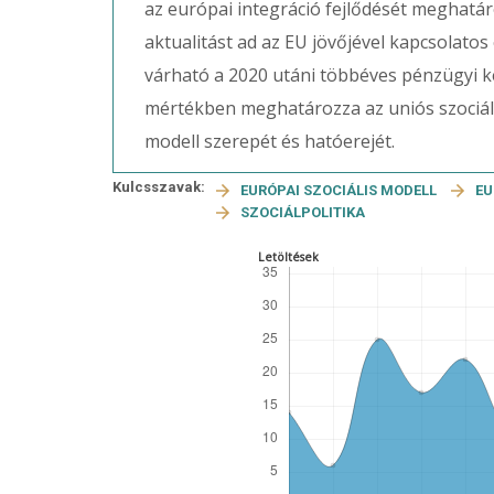
az európai integráció fejlődését meghatá
aktualitást ad az EU jövőjével kapcsolato
várható a 2020 utáni többéves pénzügyi ke
mértékben meghatározza az uniós szociálp
modell szerepét és hatóerejét.
Kulcsszavak:
EURÓPAI SZOCIÁLIS MODELL
EU
SZOCIÁLPOLITIKA
Letöltések