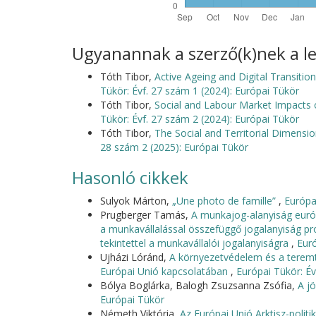
Ugyanannak a szerző(k)nek a le
Tóth Tibor,
Active Ageing and Digital Transiti
Tükör: Évf. 27 szám 1 (2024): Európai Tükör
Tóth Tibor,
Social and Labour Market Impacts 
Tükör: Évf. 27 szám 2 (2024): Európai Tükör
Tóth Tibor,
The Social and Territorial Dimensio
28 szám 2 (2025): Európai Tükör
Hasonló cikkek
Sulyok Márton,
„Une photo de famille”
,
Európa
Prugberger Tamás,
A munkajog-alanyiság euró
a munkavállalással összefüggő jogalanyiság pr
tekintettel a munkavállalói jogalanyiságra
,
Euró
Ujházi Lóránd,
A környezetvédelem és a teremt
Európai Unió kapcsolatában
,
Európai Tükör: Év
Bólya Boglárka, Balogh Zsuzsanna Zsófia,
A j
Európai Tükör
Németh Viktória,
Az Európai Unió Arktisz-politik