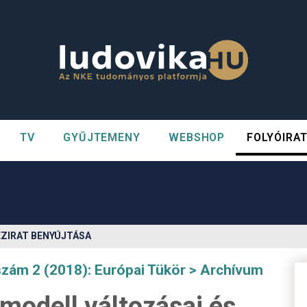
TV
GYŰJTEMENY
WEBSHOP
FOLYÓIRA
n##
#
ÉZIRAT BENYÚJTÁSA
szám 2 (2018): Európai Tükör
Archívum
 modell változásai és