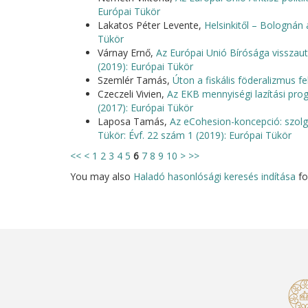
Európai Tükör
Lakatos Péter Levente,
Helsinkitől – Bolognán
Tükör
Várnay Ernő,
Az Európai Unió Bírósága visszau
(2019): Európai Tükör
Szemlér Tamás,
Úton a fiskális föderalizmus f
Czeczeli Vivien,
Az EKB mennyiségi lazítási pro
(2017): Európai Tükör
Laposa Tamás,
Az eCohesion-koncepció: szolg
Tükör: Évf. 22 szám 1 (2019): Európai Tükör
<<
<
1
2
3
4
5
6
7
8
9
10
>
>>
You may also
Haladó hasonlósági keresés indítása
for