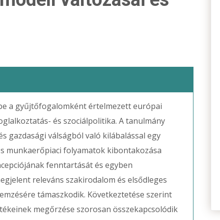
be a gyűjtőfogalomként értelmezett európai
foglalkoztatás- és szociálpolitika. A tanulmány
és gazdasági válságból való kilábalással egy
i és munkaerőpiaci folyamatok kibontakozása
ncepciójának fenntartását és egyben
gjelent releváns szakirodalom és elsődleges
emzésére támaszkodik. Következtetése szerint
 értékeinek megőrzése szorosan összekapcsolódik