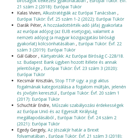
bíróságok ítélkezési gyakorlatában
,
Európai Tükör: Évf.
21 szám 2 (2018): Európai Tükör
Kalas Vivien,
Alkustratégiák az Európai Tanácsban
,
Európai Tükör: Évf. 25 szám 1-2 (2022): Európai Tükör
Darák Péter,
A hozzáadottérték-adó (áfa) gyakorlata
az európai adójog (az EUB esetjoga), valamint a
nemzeti adójog (a magyar közigazgatási bírósági
gyakorlat) kölcsönhatásában
,
Európai Tükör: Évf. 22
szám 3 (2019): Európai Tükör
Gál Gábor ,
Kártyatrükk: Az Európai Bíróság C-228/18.
sz. Budapest Bank ügyben hozott ítélete és annak
jelentősége
,
Európai Tükör: Évf. 23 szám 3 (2020):
Európai Tükör
Kecsmár Krisztián,
Stop TTIP ügy: a jogi aktus
fogalmának kategorizálása a fogalom múltján, jelenén
és jövőjén keresztül
,
Európai Tükör: Évf. 20 szám 1
(2017): Európai Tükör
Schuchtár Endre,
Műszaki szabályozási érdekességek
az Európai Unió és az Egyesült Királyság
megállapodásából
,
Európai Tükör: Évf. 24 szám 2
(2021): Európai Tükör
Egedy Gergely,
Az (észak)ír határ a Brexit
folyamatában
,
Európai Tükör: Évf. 21 szám 3 (2018):