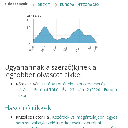
Kulcsszavak:
BREXIT
EURÓPAI INTEGRÁCIÓ
Letöltések
Ugyanannak a szerző(k)nek a
legtöbbet olvasott cikkei
Kőrösi István,
Európa történelmi sorskérdései és
kilátásai
,
Európai Tükör: Évf. 23 szám 2 (2020): Európai
Tükör
Hasonló cikkek
Kruzslicz Péter Pál,
Közérdek vs. magántulajdon: egyes
nemzeti válságkezelő intézkedések az európai