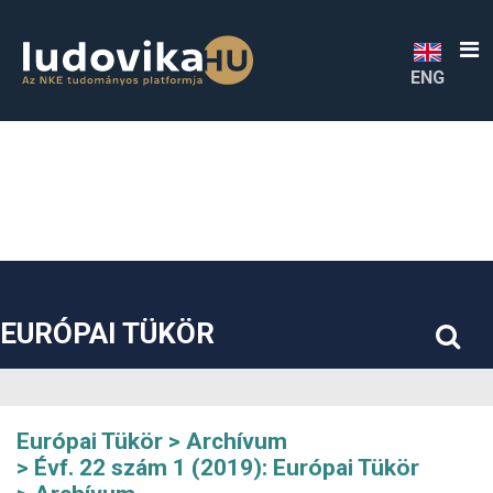
##plugins.themes.bootstrap3.accessible_menu.label##
##plugins.themes.bootstrap3.accessible_menu.main_navigatio
##plugins.themes.bootstrap3.accessible_menu.main_content#
##plugins.themes.bootstrap3.accessible_menu.sidebar##
ENG
EURÓPAI TÜKÖR
Európai Tükör
Archívum
Évf. 22 szám 1 (2019): Európai Tükör