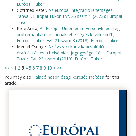
Európai Tükör
Gottfried Péter,
Az európai integráció lehetséges
irányai
,
Európai Tükör: Évf. 26 szám 1 (2023): Európai
Tükör
Pelle Anita,
Az Európai Unión belüli versenyképesség-
problematikáról és annak lehetséges kezeléséről
,
Európai Tükör: Évf. 21 szám 3 (2018): Európai Tükör
Merkel Csenge,
Az évszakokhoz kapcsolódó
óraátállítás és a belső piaci jogegységesítés
,
Európai
Tükör: Évf. 22 szám 4 (2019): Európai Tükör
<<
<
1
2
3
4
5
6
7
8
9
10
>
>>
You may also
Haladó hasonlósági keresés indítása
for this
article.