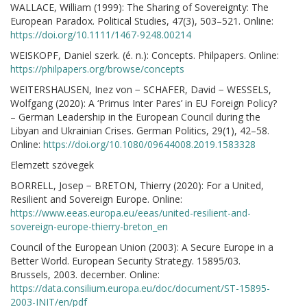
WALLACE, William (1999): The Sharing of Sovereignty: The
European Paradox. Political Studies, 47(3), 503–521. Online:
https://doi.org/10.1111/1467-9248.00214
WEISKOPF, Daniel szerk. (é. n.): Concepts. Philpapers. Online:
https://philpapers.org/browse/concepts
WEITERSHAUSEN, Inez von − SCHAFER, David − WESSELS,
Wolfgang (2020): A ‘Primus Inter Pares’ in EU Foreign Policy?
– German Leadership in the European Council during the
Libyan and Ukrainian Crises. German Politics, 29(1), 42–58.
Online:
https://doi.org/10.1080/09644008.2019.1583328
Elemzett szövegek
BORRELL, Josep − BRETON, Thierry (2020): For a United,
Resilient and Sovereign Europe. Online:
https://www.eeas.europa.eu/eeas/united-resilient-and-
sovereign-europe-thierry-breton_en
Council of the European Union (2003): A Secure Europe in a
Better World. European Security Strategy. 15895/03.
Brussels, 2003. december. Online:
https://data.consilium.europa.eu/doc/document/ST-15895-
2003-INIT/en/pdf