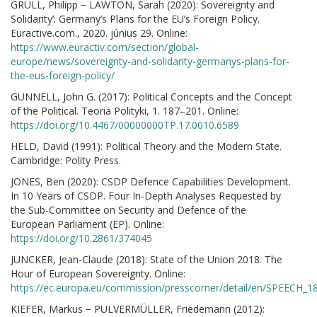
GRÜLL, Philipp − LAWTON, Sarah (2020): Sovereignty and
Solidarity’: Germany’s Plans for the EU’s Foreign Policy.
Euractive.com., 2020. június 29. Online:
https://www.euractiv.com/section/global-
europe/news/sovereignty-and-solidarity-germanys-plans-for-
the-eus-foreign-policy/
GUNNELL, John G. (2017): Political Concepts and the Concept
of the Political. Teoria Polityki, 1. 187–201. Online:
https://doi.org/10.4467/00000000TP.17.0010.6589
HELD, David (1991): Political Theory and the Modern State.
Cambridge: Polity Press.
JONES, Ben (2020): CSDP Defence Capabilities Development.
In 10 Years of CSDP. Four In-Depth Analyses Requested by
the Sub-Committee on Security and Defence of the
European Parliament (EP). Online:
https://doi.org/10.2861/374045
JUNCKER, Jean-Claude (2018): State of the Union 2018. The
Hour of European Sovereignty. Online:
https://ec.europa.eu/commission/presscorner/detail/en/SPEECH_1
KIEFER, Markus − PULVERMÜLLER, Friedemann (2012):