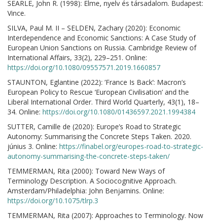
SEARLE, John R. (1998): Elme, nyelv és társadalom. Budapest:
Vince.
SILVA, Paul M. II – SELDEN, Zachary (2020): Economic
Interdependence and Economic Sanctions: A Case Study of
European Union Sanctions on Russia. Cambridge Review of
International Affairs, 33(2), 229–251. Online:
https://doi.org/10.1080/09557571.2019.1660857
STAUNTON, Eglantine (2022): ’France Is Back’: Macron’s
European Policy to Rescue ‘European Civilisation’ and the
Liberal International Order. Third World Quarterly, 43(1), 18–
34. Online:
https://doi.org/10.1080/01436597.2021.1994384
SUTTER, Camille de (2020): Europe’s Road to Strategic
Autonomy: Summarising the Concrete Steps Taken. 2020.
június 3. Online:
https://finabel.org/europes-road-to-strategic-
autonomy-summarising-the-concrete-steps-taken/
TEMMERMAN, Rita (2000): Toward New Ways of
Terminology Description. A Sociocognitive Approach.
Amsterdam/Philadelphia: John Benjamins. Online:
https://doi.org/10.1075/tlrp.3
TEMMERMAN, Rita (2007): Approaches to Terminology. Now