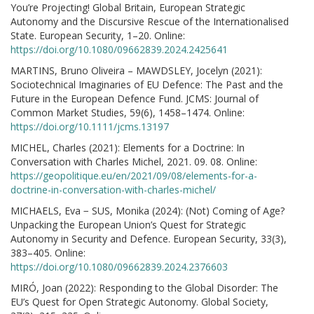
You’re Projecting! Global Britain, European Strategic
Autonomy and the Discursive Rescue of the Internationalised
State. European Security, 1–20. Online:
https://doi.org/10.1080/09662839.2024.2425641
MARTINS, Bruno Oliveira – MAWDSLEY, Jocelyn (2021):
Sociotechnical Imaginaries of EU Defence: The Past and the
Future in the European Defence Fund. JCMS: Journal of
Common Market Studies, 59(6), 1458–1474. Online:
https://doi.org/10.1111/jcms.13197
MICHEL, Charles (2021): Elements for a Doctrine: In
Conversation with Charles Michel, 2021. 09. 08. Online:
https://geopolitique.eu/en/2021/09/08/elements-for-a-
doctrine-in-conversation-with-charles-michel/
MICHAELS, Eva − SUS, Monika (2024): (Not) Coming of Age?
Unpacking the European Union’s Quest for Strategic
Autonomy in Security and Defence. European Security, 33(3),
383–405. Online:
https://doi.org/10.1080/09662839.2024.2376603
MIRÓ, Joan (2022): Responding to the Global Disorder: The
EU’s Quest for Open Strategic Autonomy. Global Society,