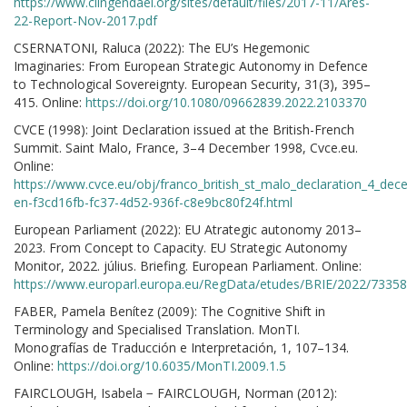
https://www.clingendael.org/sites/default/files/2017-11/Ares-
22-Report-Nov-2017.pdf
CSERNATONI, Raluca (2022): The EU’s Hegemonic
Imaginaries: From European Strategic Autonomy in Defence
to Technological Sovereignty. European Security, 31(3), 395–
415. Online:
https://doi.org/10.1080/09662839.2022.2103370
CVCE (1998): Joint Declaration issued at the British-French
Summit. Saint Malo, France, 3–4 December 1998, Cvce.eu.
Online:
https://www.cvce.eu/obj/franco_british_st_malo_declaration_4_de
en-f3cd16fb-fc37-4d52-936f-c8e9bc80f24f.html
European Parliament (2022): EU Atrategic autonomy 2013–
2023. From Concept to Capacity. EU Strategic Autonomy
Monitor, 2022. július. Briefing. European Parliament. Online:
https://www.europarl.europa.eu/RegData/etudes/BRIE/2022/7335
FABER, Pamela Benítez (2009): The Cognitive Shift in
Terminology and Specialised Translation. MonTI.
Monografías de Traducción e Interpretación, 1, 107–134.
Online:
https://doi.org/10.6035/MonTI.2009.1.5
FAIRCLOUGH, Isabela − FAIRCLOUGH, Norman (2012):