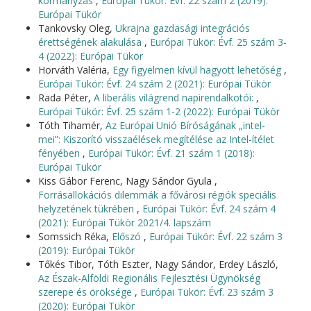
kormányzás
,
Európai Tükör: Évf. 22 szám 2 (2019):
Európai Tükör
Tankovsky Oleg,
Ukrajna gazdasági integrációs
érettségének alakulása
,
Európai Tükör: Évf. 25 szám 3-
4 (2022): Európai Tükör
Horváth Valéria,
Egy figyelmen kívül hagyott lehetőség
,
Európai Tükör: Évf. 24 szám 2 (2021): Európai Tükör
Rada Péter,
A liberális világrend napirendalkotói:
,
Európai Tükör: Évf. 25 szám 1-2 (2022): Európai Tükör
Tóth Tihamér,
Az Európai Unió Bíróságának „intel-
mei”: Kiszorító visszaélések megítélése az Intel-ítélet
fényében
,
Európai Tükör: Évf. 21 szám 1 (2018):
Európai Tükör
Kiss Gábor Ferenc, Nagy Sándor Gyula ,
Forrásallokációs dilemmák a fővárosi régiók speciális
helyzetének tükrében
,
Európai Tükör: Évf. 24 szám 4
(2021): Európai Tükör 2021/4. lapszám
Somssich Réka,
Előszó
,
Európai Tükör: Évf. 22 szám 3
(2019): Európai Tükör
Tőkés Tibor, Tóth Eszter, Nagy Sándor, Erdey László,
Az Észak-Alföldi Regionális Fejlesztési Ügynökség
szerepe és öröksége
,
Európai Tükör: Évf. 23 szám 3
(2020): Európai Tükör