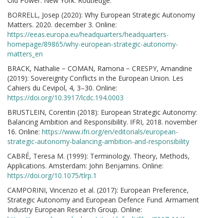
Old Power. New York: Routledge.
BORRELL, Josep (2020): Why European Strategic Autonomy
Matters. 2020. december 3. Online:
https://eeas.europa.eu/headquarters/headquarters-
homepage/89865/why-european-strategic-autonomy-
matters_en
BRACK, Nathalie − COMAN, Ramona − CRESPY, Amandine
(2019): Sovereignty Conflicts in the European Union. Les
Cahiers du Cevipol, 4, 3–30. Online:
https://doi.org/10.3917/lcdc.194.0003
BRUSTLEIN, Corentin (2018): European Strategic Autonomy:
Balancing Ambition and Responsibility. IFRI, 2018. november
16. Online:
https://www.ifri.org/en/editorials/european-
strategic-autonomy-balancing-ambition-and-responsibility
CABRÉ, Teresa M. (1999): Terminology. Theory, Methods,
Applications. Amsterdam: John Benjamins. Online:
https://doi.org/10.1075/tlrp.1
CAMPORINI, Vincenzo et al. (2017): European Preference,
Strategic Autonomy and European Defence Fund. Armament
Industry European Research Group. Online: