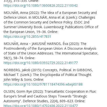
37(3), 315–335. Online:
https://doi.org/10.1080/13600826.2022.2110042
MOLNÁR, Anna (2022): The Idea of a European Security and
Defence Union. In MOLNÁR, Anna et al. (szerk.): Challenges
of the Common Security and Defence Policy. ESDC 2nd
Summer University Book. Luxembourg: Publications Office of
the European Union, 19–36. Online:
https://doi.org/10.2855/417831
MOLNÁR, Anna − JAKUSNÉ HARNOS, Éva (2023): The
Postmodernity of the European Union: A Discourse Analysis
of State of the Union Addresses. The International Spectator,
58(1), 58−74. Online:
https://doi.org/10.1080/03932729.2022.2149177
NORBERG, Jakob (2015): Concepts, Political. In GIBBONS,
Michael T. (szerk.): The Encyclopedia of Political Thought.
John Wiley & Sons. Online:
https://doi.org/10.1002/9781118474396.wbept0188
OLSEN, Gorm Rye (2022): Transatlantic Cooperation in Flux:
Europe’s Small and Cautious Steps Towards “Strategic
Autonomy”. Defence Studies, 22(4), 609–623. Online:
https://doi.org/10.1080/14702436.2022.2110477