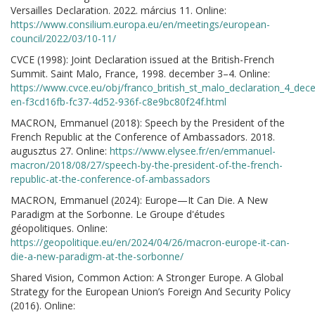
Versailles Declaration. 2022. március 11. Online:
https://www.consilium.europa.eu/en/meetings/european-
council/2022/03/10-11/
CVCE (1998): Joint Declaration issued at the British-French
Summit. Saint Malo, France, 1998. december 3–4. Online:
https://www.cvce.eu/obj/franco_british_st_malo_declaration_4_de
en-f3cd16fb-fc37-4d52-936f-c8e9bc80f24f.html
MACRON, Emmanuel (2018): Speech by the President of the
French Republic at the Conference of Ambassadors. 2018.
augusztus 27. Online:
https://www.elysee.fr/en/emmanuel-
macron/2018/08/27/speech-by-the-president-of-the-french-
republic-at-the-conference-of-ambassadors
MACRON, Emmanuel (2024): Europe—It Can Die. A New
Paradigm at the Sorbonne. Le Groupe d'études
géopolitiques. Online:
https://geopolitique.eu/en/2024/04/26/macron-europe-it-can-
die-a-new-paradigm-at-the-sorbonne/
Shared Vision, Common Action: A Stronger Europe. A Global
Strategy for the European Union’s Foreign And Security Policy
(2016). Online: