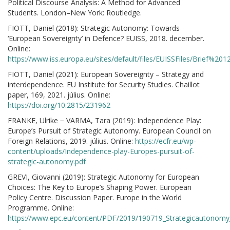
Political Discourse Analysis: A Method for Advanced
Students. London–New York: Routledge.
FIOTT, Daniel (2018): Strategic Autonomy: Towards
‘European Sovereignty’ in Defence? EUISS, 2018. december.
Online:
https://www.iss.europa.eu/sites/default/files/EUISSFiles/Brief%2
FIOTT, Daniel (2021): European Sovereignty – Strategy and
interdependence. EU Institute for Security Studies. Chaillot
paper, 169, 2021. július. Online:
https://doi.org/10.2815/231962
FRANKE, Ulrike − VARMA, Tara (2019): Independence Play:
Europe’s Pursuit of Strategic Autonomy. European Council on
Foreign Relations, 2019. július. Online:
https://ecfr.eu/wp-
content/uploads/Independence-play-Europes-pursuit-of-
strategic-autonomy.pdf
GREVI, Giovanni (2019): Strategic Autonomy for European
Choices: The Key to Europe’s Shaping Power. European
Policy Centre. Discussion Paper. Europe in the World
Programme. Online:
https://www.epc.eu/content/PDF/2019/190719_Strategicautonomy