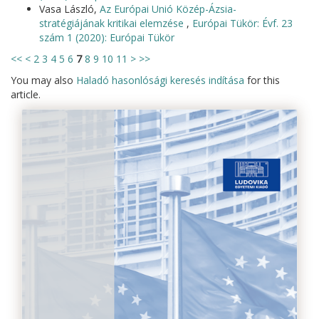
Vasa László,
Az Európai Unió Közép-Ázsia-
stratégiájának kritikai elemzése
,
Európai Tükör: Évf. 23
szám 1 (2020): Európai Tükör
<<
<
2
3
4
5
6
7
8
9
10
11
>
>>
You may also
Haladó hasonlósági keresés indítása
for this
article.