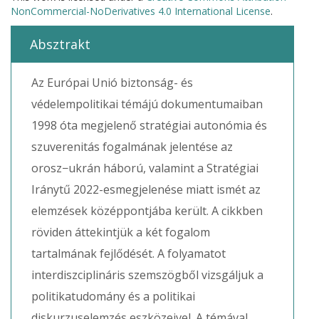
NonCommercial-NoDerivatives 4.0 International License
.
Absztrakt
Az Európai Unió biztonság- és
védelempolitikai témájú dokumentumaiban
1998 óta megjelenő stratégiai autonómia és
szuverenitás fogalmának jelentése az
orosz−ukrán háború, valamint a Stratégiai
Iránytű 2022-esmegjelenése miatt ismét az
elemzések középpontjába került. A cikkben
röviden áttekintjük a két fogalom
tartalmának fejlődését. A folyamatot
interdiszciplináris szemszögből vizsgáljuk a
politikatudomány és a politikai
diskurzuselemzés eszközeivel. A témával