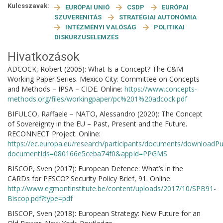
Kulcsszavak:
EURÓPAI UNIÓ
CSDP
EURÓPAI
SZUVERENITÁS
STRATÉGIAI AUTONÓMIA
INTÉZMÉNYI VALÓSÁG
POLITIKAI
DISKURZUSELEMZÉS
Hivatkozások
ADCOCK, Robert (2005): What Is a Concept? The C&M
Working Paper Series. Mexico City: Committee on Concepts
and Methods – IPSA – CIDE. Online:
https://www.concepts-
methods.org/files/workingpaper/pc%201%20adcock.pdf
BIFULCO, Raffaele − NATO, Alessandro (2020): The Concept
of Sovereignty in the EU – Past, Present and the Future.
RECONNECT Project. Online:
https://ec.europa.eu/research/participants/documents/downloadPu
documentIds=080166e5ceba74f0&appId=PPGMS
BISCOP, Sven (2017): European Defence: What’s in the
CARDs for PESCO? Security Policy Brief, 91. Online:
http://www.egmontinstitute.be/content/uploads/2017/10/SPB91-
Biscop.pdf?type=pdf
BISCOP, Sven (2018): European Strategy: New Future for an