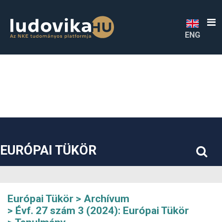
##plugins.themes.bootstrap3.accessible_menu.label##
##plugins.themes.bootstrap3.accessible_menu.main_navigatio
##plugins.themes.bootstrap3.accessible_menu.main_content#
##plugins.themes.bootstrap3.accessible_menu.sidebar##
ENG
EURÓPAI TÜKÖR
Európai Tükör
Archívum
Évf. 27 szám 3 (2024): Európai Tükör