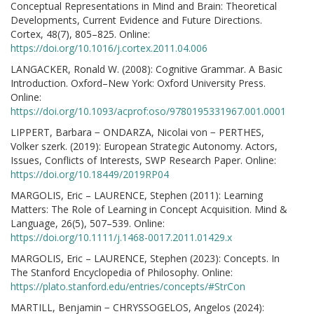
Conceptual Representations in Mind and Brain: Theoretical
Developments, Current Evidence and Future Directions.
Cortex, 48(7), 805–825. Online:
https://doi.org/10.1016/j.cortex.2011.04.006
LANGACKER, Ronald W. (2008): Cognitive Grammar. A Basic
Introduction. Oxford–New York: Oxford University Press.
Online:
https://doi.org/10.1093/acprof:oso/9780195331967.001.0001
LIPPERT, Barbara − ONDARZA, Nicolai von − PERTHES,
Volker szerk. (2019): European Strategic Autonomy. Actors,
Issues, Conflicts of Interests, SWP Research Paper. Online:
https://doi.org/10.18449/2019RP04
MARGOLIS, Eric – LAURENCE, Stephen (2011): Learning
Matters: The Role of Learning in Concept Acquisition. Mind &
Language, 26(5), 507–539. Online:
https://doi.org/10.1111/j.1468-0017.2011.01429.x
MARGOLIS, Eric – LAURENCE, Stephen (2023): Concepts. In
The Stanford Encyclopedia of Philosophy. Online:
https://plato.stanford.edu/entries/concepts/#StrCon
MARTILL, Benjamin − CHRYSSOGELOS, Angelos (2024):