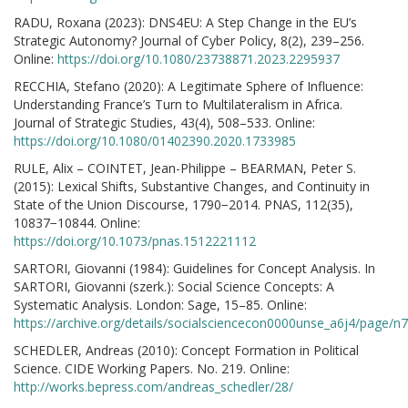
RADU, Roxana (2023): DNS4EU: A Step Change in the EU’s
Strategic Autonomy? Journal of Cyber Policy, 8(2), 239–256.
Online:
https://doi.org/10.1080/23738871.2023.2295937
RECCHIA, Stefano (2020): A Legitimate Sphere of Influence:
Understanding France’s Turn to Multilateralism in Africa.
Journal of Strategic Studies, 43(4), 508–533. Online:
https://doi.org/10.1080/01402390.2020.1733985
RULE, Alix – COINTET, Jean-Philippe – BEARMAN, Peter S.
(2015): Lexical Shifts, Substantive Changes, and Continuity in
State of the Union Discourse, 1790−2014. PNAS, 112(35),
10837−10844. Online:
https://doi.org/10.1073/pnas.1512221112
SARTORI, Giovanni (1984): Guidelines for Concept Analysis. In
SARTORI, Giovanni (szerk.): Social Science Concepts: A
Systematic Analysis. London: Sage, 15–85. Online:
https://archive.org/details/socialsciencecon0000unse_a6j4/page/
SCHEDLER, Andreas (2010): Concept Formation in Political
Science. CIDE Working Papers. No. 219. Online:
http://works.bepress.com/andreas_schedler/28/