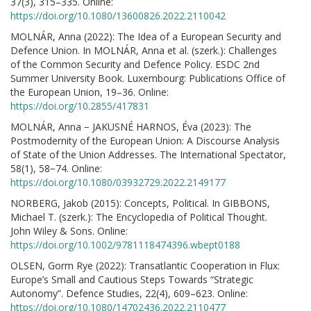
37(3), 315–335. Online:
https://doi.org/10.1080/13600826.2022.2110042
MOLNÁR, Anna (2022): The Idea of a European Security and
Defence Union. In MOLNÁR, Anna et al. (szerk.): Challenges
of the Common Security and Defence Policy. ESDC 2nd
Summer University Book. Luxembourg: Publications Office of
the European Union, 19–36. Online:
https://doi.org/10.2855/417831
MOLNÁR, Anna − JAKUSNÉ HARNOS, Éva (2023): The
Postmodernity of the European Union: A Discourse Analysis
of State of the Union Addresses. The International Spectator,
58(1), 58−74. Online:
https://doi.org/10.1080/03932729.2022.2149177
NORBERG, Jakob (2015): Concepts, Political. In GIBBONS,
Michael T. (szerk.): The Encyclopedia of Political Thought.
John Wiley & Sons. Online:
https://doi.org/10.1002/9781118474396.wbept0188
OLSEN, Gorm Rye (2022): Transatlantic Cooperation in Flux:
Europe’s Small and Cautious Steps Towards “Strategic
Autonomy”. Defence Studies, 22(4), 609–623. Online:
https://doi.org/10.1080/14702436.2022.2110477