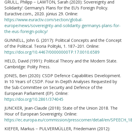
GRÜLL, Philipp − LAWTON, Sarah (2020): Sovereignty and
Solidarity’: Germany’s Plans for the EU’s Foreign Policy.
Euractive.com., 2020. június 29. Online:
https://www.euractiv.com/section/global-
europe/news/sovereignty-and-solidarity-germanys-plans-for-
the-eus-foreign-policy/
GUNNELL, John G. (2017): Political Concepts and the Concept
of the Political. Teoria Polityki, 1. 187–201. Online:
https://doi.org/10.4467/00000000TP.17.0010.6589
HELD, David (1991): Political Theory and the Modern State.
Cambridge: Polity Press.
JONES, Ben (2020): CSDP Defence Capabilities Development.
In 10 Years of CSDP. Four In-Depth Analyses Requested by
the Sub-Committee on Security and Defence of the
European Parliament (EP). Online:
https://doi.org/10.2861/374045
JUNCKER, Jean-Claude (2018): State of the Union 2018. The
Hour of European Sovereignty. Online:
https://ec.europa.eu/commission/presscorner/detail/en/SPEECH_1
KIEFER, Markus − PULVERMÜLLER, Friedemann (2012):