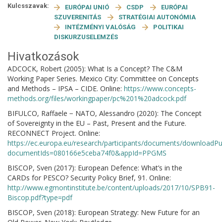
Kulcsszavak:
EURÓPAI UNIÓ
CSDP
EURÓPAI
SZUVERENITÁS
STRATÉGIAI AUTONÓMIA
INTÉZMÉNYI VALÓSÁG
POLITIKAI
DISKURZUSELEMZÉS
Hivatkozások
ADCOCK, Robert (2005): What Is a Concept? The C&M
Working Paper Series. Mexico City: Committee on Concepts
and Methods – IPSA – CIDE. Online:
https://www.concepts-
methods.org/files/workingpaper/pc%201%20adcock.pdf
BIFULCO, Raffaele − NATO, Alessandro (2020): The Concept
of Sovereignty in the EU – Past, Present and the Future.
RECONNECT Project. Online:
https://ec.europa.eu/research/participants/documents/downloadPu
documentIds=080166e5ceba74f0&appId=PPGMS
BISCOP, Sven (2017): European Defence: What’s in the
CARDs for PESCO? Security Policy Brief, 91. Online:
http://www.egmontinstitute.be/content/uploads/2017/10/SPB91-
Biscop.pdf?type=pdf
BISCOP, Sven (2018): European Strategy: New Future for an