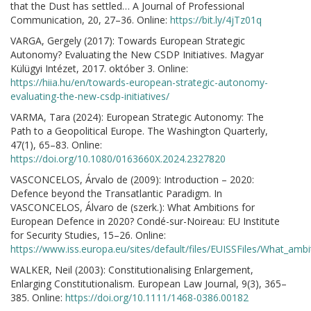
that the Dust has settled… A Journal of Professional
Communication, 20, 27–36. Online:
https://bit.ly/4jTz01q
VARGA, Gergely (2017): Towards European Strategic
Autonomy? Evaluating the New CSDP Initiatives. Magyar
Külügyi Intézet, 2017. október 3. Online:
https://hiia.hu/en/towards-european-strategic-autonomy-
evaluating-the-new-csdp-initiatives/
VARMA, Tara (2024): European Strategic Autonomy: The
Path to a Geopolitical Europe. The Washington Quarterly,
47(1), 65–83. Online:
https://doi.org/10.1080/0163660X.2024.2327820
VASCONCELOS, Árvalo de (2009): Introduction – 2020:
Defence beyond the Transatlantic Paradigm. In
VASCONCELOS, Álvaro de (szerk.): What Ambitions for
European Defence in 2020? Condé-sur-Noireau: EU Institute
for Security Studies, 15–26. Online:
https://www.iss.europa.eu/sites/default/files/EUISSFiles/What_am
WALKER, Neil (2003): Constitutionalising Enlargement,
Enlarging Constitutionalism. European Law Journal, 9(3), 365–
385. Online:
https://doi.org/10.1111/1468-0386.00182