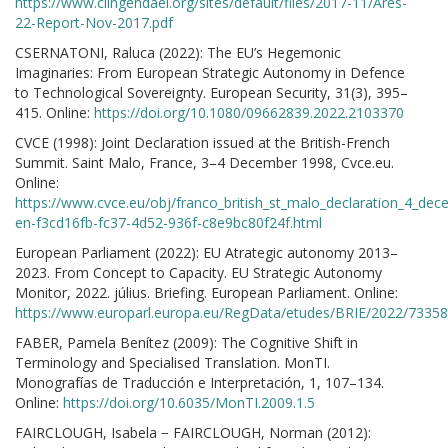
https://www.clingendael.org/sites/default/files/2017-11/Ares-
22-Report-Nov-2017.pdf
CSERNATONI, Raluca (2022): The EU’s Hegemonic
Imaginaries: From European Strategic Autonomy in Defence
to Technological Sovereignty. European Security, 31(3), 395–
415. Online:
https://doi.org/10.1080/09662839.2022.2103370
CVCE (1998): Joint Declaration issued at the British-French
Summit. Saint Malo, France, 3–4 December 1998, Cvce.eu.
Online:
https://www.cvce.eu/obj/franco_british_st_malo_declaration_4_de
en-f3cd16fb-fc37-4d52-936f-c8e9bc80f24f.html
European Parliament (2022): EU Atrategic autonomy 2013–
2023. From Concept to Capacity. EU Strategic Autonomy
Monitor, 2022. július. Briefing. European Parliament. Online:
https://www.europarl.europa.eu/RegData/etudes/BRIE/2022/7335
FABER, Pamela Benítez (2009): The Cognitive Shift in
Terminology and Specialised Translation. MonTI.
Monografías de Traducción e Interpretación, 1, 107–134.
Online:
https://doi.org/10.6035/MonTI.2009.1.5
FAIRCLOUGH, Isabela − FAIRCLOUGH, Norman (2012):