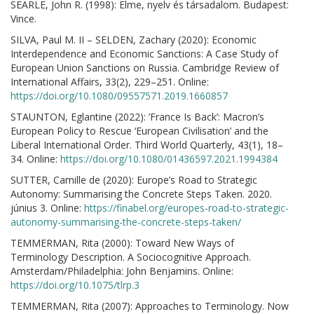
SEARLE, John R. (1998): Elme, nyelv és társadalom. Budapest:
Vince.
SILVA, Paul M. II – SELDEN, Zachary (2020): Economic
Interdependence and Economic Sanctions: A Case Study of
European Union Sanctions on Russia. Cambridge Review of
International Affairs, 33(2), 229–251. Online:
https://doi.org/10.1080/09557571.2019.1660857
STAUNTON, Eglantine (2022): ’France Is Back’: Macron’s
European Policy to Rescue ‘European Civilisation’ and the
Liberal International Order. Third World Quarterly, 43(1), 18–
34. Online:
https://doi.org/10.1080/01436597.2021.1994384
SUTTER, Camille de (2020): Europe’s Road to Strategic
Autonomy: Summarising the Concrete Steps Taken. 2020.
június 3. Online:
https://finabel.org/europes-road-to-strategic-
autonomy-summarising-the-concrete-steps-taken/
TEMMERMAN, Rita (2000): Toward New Ways of
Terminology Description. A Sociocognitive Approach.
Amsterdam/Philadelphia: John Benjamins. Online:
https://doi.org/10.1075/tlrp.3
TEMMERMAN, Rita (2007): Approaches to Terminology. Now