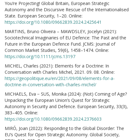
You’re Projecting! Global Britain, European Strategic
Autonomy and the Discursive Rescue of the Internationalised
State. European Security, 1–20. Online:
https://doi.org/10.1080/09662839.2024.2425641
MARTINS, Bruno Oliveira – MAWDSLEY, Jocelyn (2021):
Sociotechnical Imaginaries of EU Defence: The Past and the
Future in the European Defence Fund. JCMS: Journal of
Common Market Studies, 59(6), 1458–1474. Online:
https://doi.org/10.1111/jcms.13197
MICHEL, Charles (2021): Elements for a Doctrine: In
Conversation with Charles Michel, 2021. 09. 08. Online:
https://geopolitique.eu/en/2021/09/08/elements-for-a-
doctrine-in-conversation-with-charles-michel/
MICHAELS, Eva − SUS, Monika (2024): (Not) Coming of Age?
Unpacking the European Union’s Quest for Strategic
Autonomy in Security and Defence. European Security, 33(3),
383–405. Online:
https://doi.org/10.1080/09662839.2024.2376603
MIRÓ, Joan (2022): Responding to the Global Disorder: The
EU’s Quest for Open Strategic Autonomy. Global Society,