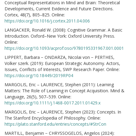
Conceptual Representations in Mind and Brain: Theoretical
Developments, Current Evidence and Future Directions.
Cortex, 48(7), 805–825. Online:
https://doi.org/10.1016/j.cortex.2011.04.006
LANGACKER, Ronald W. (2008): Cognitive Grammar. A Basic
Introduction. Oxford–New York: Oxford University Press.
Online:
https://doi.org/10.1093/acprof:oso/9780195331967.001.0001
LIPPERT, Barbara − ONDARZA, Nicolai von − PERTHES,
Volker szerk. (2019): European Strategic Autonomy. Actors,
Issues, Conflicts of Interests, SWP Research Paper. Online:
https://doi.org/10.18449/2019RP04
MARGOLIS, Eric – LAURENCE, Stephen (2011): Learning
Matters: The Role of Learning in Concept Acquisition. Mind &
Language, 26(5), 507–539. Online:
https://doi.org/10.1111/j.1468-0017.2011.01429.x
MARGOLIS, Eric – LAURENCE, Stephen (2023): Concepts. In
The Stanford Encyclopedia of Philosophy. Online:
https://plato.stanford.edu/entries/concepts/#StrCon
MARTILL, Benjamin − CHRYSSOGELOS, Angelos (2024):