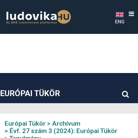
##plugins.themes.bootstrap3.accessible_menu.label##
##plugins.themes.bootstrap3.accessible_menu.main_navigatio
##plugins.themes.bootstrap3.accessible_menu.main_content#
##plugins.themes.bootstrap3.accessible_menu.sidebar##
ENG
EURÓPAI TÜKÖR
Európai Tükör
Archívum
Évf. 27 szám 3 (2024): Európai Tükör