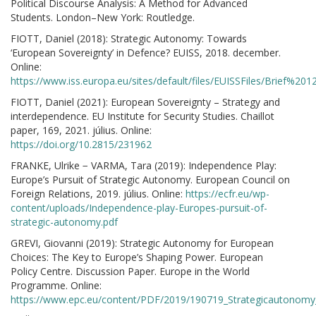
Political Discourse Analysis: A Method for Advanced
Students. London–New York: Routledge.
FIOTT, Daniel (2018): Strategic Autonomy: Towards
‘European Sovereignty’ in Defence? EUISS, 2018. december.
Online:
https://www.iss.europa.eu/sites/default/files/EUISSFiles/Brief%2
FIOTT, Daniel (2021): European Sovereignty – Strategy and
interdependence. EU Institute for Security Studies. Chaillot
paper, 169, 2021. július. Online:
https://doi.org/10.2815/231962
FRANKE, Ulrike − VARMA, Tara (2019): Independence Play:
Europe’s Pursuit of Strategic Autonomy. European Council on
Foreign Relations, 2019. július. Online:
https://ecfr.eu/wp-
content/uploads/Independence-play-Europes-pursuit-of-
strategic-autonomy.pdf
GREVI, Giovanni (2019): Strategic Autonomy for European
Choices: The Key to Europe’s Shaping Power. European
Policy Centre. Discussion Paper. Europe in the World
Programme. Online:
https://www.epc.eu/content/PDF/2019/190719_Strategicautonomy