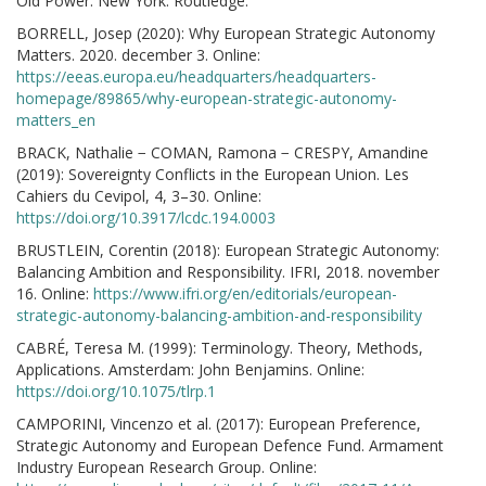
Old Power. New York: Routledge.
BORRELL, Josep (2020): Why European Strategic Autonomy
Matters. 2020. december 3. Online:
https://eeas.europa.eu/headquarters/headquarters-
homepage/89865/why-european-strategic-autonomy-
matters_en
BRACK, Nathalie − COMAN, Ramona − CRESPY, Amandine
(2019): Sovereignty Conflicts in the European Union. Les
Cahiers du Cevipol, 4, 3–30. Online:
https://doi.org/10.3917/lcdc.194.0003
BRUSTLEIN, Corentin (2018): European Strategic Autonomy:
Balancing Ambition and Responsibility. IFRI, 2018. november
16. Online:
https://www.ifri.org/en/editorials/european-
strategic-autonomy-balancing-ambition-and-responsibility
CABRÉ, Teresa M. (1999): Terminology. Theory, Methods,
Applications. Amsterdam: John Benjamins. Online:
https://doi.org/10.1075/tlrp.1
CAMPORINI, Vincenzo et al. (2017): European Preference,
Strategic Autonomy and European Defence Fund. Armament
Industry European Research Group. Online: