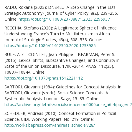
RADU, Roxana (2023): DNS4EU: A Step Change in the EU’s
Strategic Autonomy? Journal of Cyber Policy, 8(2), 239–256.
Online:
https://doi.org/10.1080/23738871.2023.2295937
RECCHIA, Stefano (2020): A Legitimate Sphere of Influence:
Understanding France’s Turn to Multilateralism in Africa.
Journal of Strategic Studies, 43(4), 508–533. Online:
https://doi.org/10.1080/01402390.2020.1733985
RULE, Alix – COINTET, Jean-Philippe – BEARMAN, Peter S.
(2015): Lexical Shifts, Substantive Changes, and Continuity in
State of the Union Discourse, 1790−2014. PNAS, 112(35),
10837−10844. Online:
https://doi.org/10.1073/pnas.1512221112
SARTORI, Giovanni (1984): Guidelines for Concept Analysis. In
SARTORI, Giovanni (szerk.): Social Science Concepts: A
Systematic Analysis. London: Sage, 15–85. Online:
https://archive.org/details/socialsciencecon0000unse_a6j4/page/
SCHEDLER, Andreas (2010): Concept Formation in Political
Science. CIDE Working Papers. No. 219. Online:
http://works.bepress.com/andreas_schedler/28/