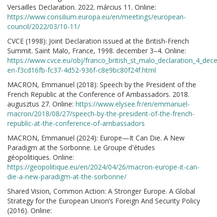
Versailles Declaration. 2022. március 11. Online:
https://www.consilium.europa.eu/en/meetings/european-
council/2022/03/10-11/
CVCE (1998): Joint Declaration issued at the British-French
Summit. Saint Malo, France, 1998. december 3–4. Online:
https://www.cvce.eu/obj/franco_british_st_malo_declaration_4_de
en-f3cd16fb-fc37-4d52-936f-c8e9bc80f24f.html
MACRON, Emmanuel (2018): Speech by the President of the
French Republic at the Conference of Ambassadors. 2018.
augusztus 27. Online:
https://www.elysee.fr/en/emmanuel-
macron/2018/08/27/speech-by-the-president-of-the-french-
republic-at-the-conference-of-ambassadors
MACRON, Emmanuel (2024): Europe—It Can Die. A New
Paradigm at the Sorbonne. Le Groupe d'études
géopolitiques. Online:
https://geopolitique.eu/en/2024/04/26/macron-europe-it-can-
die-a-new-paradigm-at-the-sorbonne/
Shared Vision, Common Action: A Stronger Europe. A Global
Strategy for the European Union’s Foreign And Security Policy
(2016). Online: