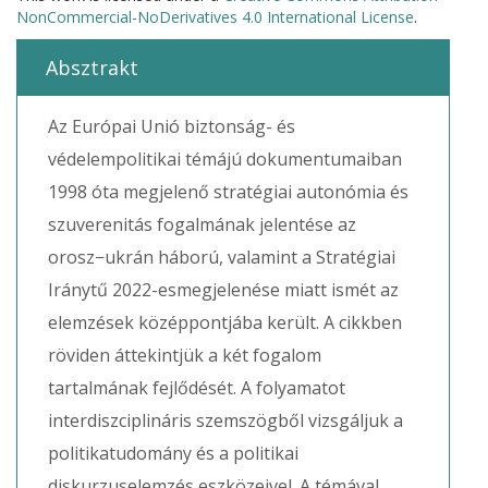
NonCommercial-NoDerivatives 4.0 International License
.
Absztrakt
Az Európai Unió biztonság- és
védelempolitikai témájú dokumentumaiban
1998 óta megjelenő stratégiai autonómia és
szuverenitás fogalmának jelentése az
orosz−ukrán háború, valamint a Stratégiai
Iránytű 2022-esmegjelenése miatt ismét az
elemzések középpontjába került. A cikkben
röviden áttekintjük a két fogalom
tartalmának fejlődését. A folyamatot
interdiszciplináris szemszögből vizsgáljuk a
politikatudomány és a politikai
diskurzuselemzés eszközeivel. A témával