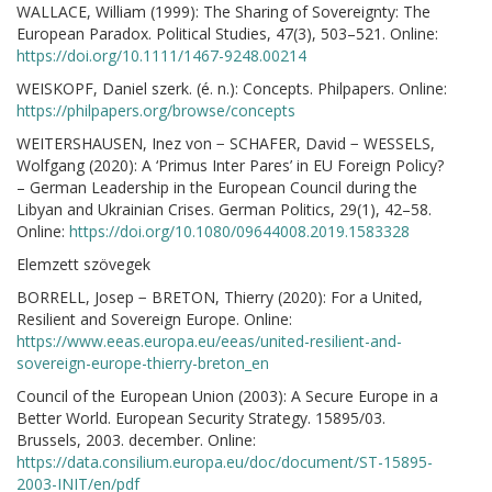
WALLACE, William (1999): The Sharing of Sovereignty: The
European Paradox. Political Studies, 47(3), 503–521. Online:
https://doi.org/10.1111/1467-9248.00214
WEISKOPF, Daniel szerk. (é. n.): Concepts. Philpapers. Online:
https://philpapers.org/browse/concepts
WEITERSHAUSEN, Inez von − SCHAFER, David − WESSELS,
Wolfgang (2020): A ‘Primus Inter Pares’ in EU Foreign Policy?
– German Leadership in the European Council during the
Libyan and Ukrainian Crises. German Politics, 29(1), 42–58.
Online:
https://doi.org/10.1080/09644008.2019.1583328
Elemzett szövegek
BORRELL, Josep − BRETON, Thierry (2020): For a United,
Resilient and Sovereign Europe. Online:
https://www.eeas.europa.eu/eeas/united-resilient-and-
sovereign-europe-thierry-breton_en
Council of the European Union (2003): A Secure Europe in a
Better World. European Security Strategy. 15895/03.
Brussels, 2003. december. Online:
https://data.consilium.europa.eu/doc/document/ST-15895-
2003-INIT/en/pdf