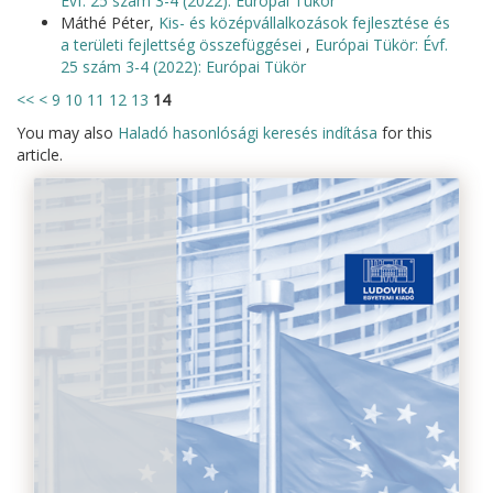
Évf. 25 szám 3-4 (2022): Európai Tükör
Máthé Péter,
Kis- és középvállalkozások fejlesztése és
a területi fejlettség összefüggései
,
Európai Tükör: Évf.
25 szám 3-4 (2022): Európai Tükör
<<
<
9
10
11
12
13
14
You may also
Haladó hasonlósági keresés indítása
for this
article.