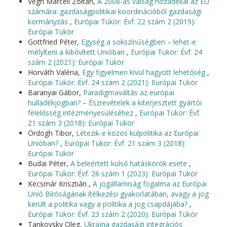
Végh Marcell Zoltán,
A 2008-as válság hozadékai az EU
számára: gazdaságpolitikai koordinációból gazdasági
kormányzás
,
Európai Tükör: Évf. 22 szám 2 (2019):
Európai Tükör
Gottfried Péter,
Egység a sokszínűségben – lehet-e
mélyíteni a kibővített Unióban
,
Európai Tükör: Évf. 24
szám 2 (2021): Európai Tükör
Horváth Valéria,
Egy figyelmen kívül hagyott lehetőség
,
Európai Tükör: Évf. 24 szám 2 (2021): Európai Tükör
Baranyai Gábor,
Paradigmaváltás az európai
hulladékjogban? – Észrevételek a kiterjesztett gyártói
felelősség intézményesüléséhez
,
Európai Tükör: Évf.
21 szám 3 (2018): Európai Tükör
Ördögh Tibor,
Létezik-e közös külpolitika az Európai
Unióban?
,
Európai Tükör: Évf. 21 szám 3 (2018):
Európai Tükör
Budai Péter,
A beleértett külső hatáskörök esete
,
Európai Tükör: Évf. 26 szám 1 (2023): Európai Tükör
Kecsmár Krisztián ,
A jogállamiság fogalma az Európai
Unió Bíróságának ítélkezési gyakorlatában, avagy a jog
került a politika vagy a politika a jog csapdájába?
,
Európai Tükör: Évf. 23 szám 2 (2020): Európai Tükör
Tankovsky Oleg,
Ukrajna gazdasági integrációs