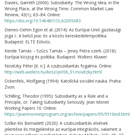
Davies, Garreth (2006): Subsidiarity: The Wrong Idea, in the
Wrong Place, at the Wrong Time. Common Market Law
Review, 43(1), 63–84. Online:
https://doi.org/10.54648/COLA2005083
Dienes-Oehm Egon et al. (2014): Az Európai Unió gazdasági
joga I.: A belső piac és a közös kereskedelempolitika.
Budapest: ELTE Eötvös.
Kende Tamás – Szűcs Tamás – Jeney Petra szerk. (2018):
Európai közjog és politika. Budapest: Wolters Kluwer.
Novitzky Péter [é. n.]: A szubszidiaritás fogalma. Online:
http://web.axelero.hu/kesz/jel/06_01/novitzky.html
Ockenfels, Wolfgang (1994): Katolícká sociální nauka. Praha:
Zvon.
Schilling, Theodor (1995): Subsidiarity as a Rule and a
Principle, or: Taking Subsidiarity Seriously. Jean Monet
Working Papers 10. Online:
https://jeanmonnetprogram.org/archive/papers/95/9510ind.html
Szőke-Kis Bernadett (2020): A szubszidiaritás elvének
jelentése és megjelenése az európai integrációs, valamint a