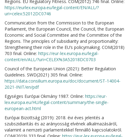
Regions. EU Regulatory Fitness. COM(2012) 746 final. Online:
https://eurlex.europa.eu/legal-content/EN/ALL/?
uri=celex:52012DC0746
Communication from the Commission to the European
Parliament, the European Council, the Council, the European
Economic and Social Committee and the Committee of the
Regions. The principles of subsidiarity and proportionality:
Strengthening their role in the EU’s policymaking. COM(2018)
703 final. Online:
https://eur-lex.europa.eu/legal-
content/en/ALL/?uri=CELEX%3A52018DC0703
Council of the European Union (2021): Better Regulation
Guidelines. SWD(2021) 305 final. Online:
https://data.consilium.europa.eu/doc/document/ST-14004-
2021-INIT/en/pdf
Egységes Európai Okmány 1987. Online:
https://eur-
lex.europa.eu/HU/legal-content/summary/the-single-
european-act.html
Európai Bizottság (2019): 2018. évi éves jelentés a
szubszidiaritás és az arányosság elvének alkalmazásáról,
valamint a nemzeti parlamentekkel fennálló kapcsolatokról.
COM(2019) 333 final. Online:
https://eur-lex.europa.eu/legal-