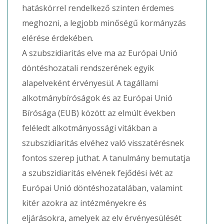
hatáskörrel rendelkező szinten érdemes
meghozni, a legjobb minőségű kormányzás
elérése érdekében.
A szubszidiaritás elve ma az Európai Unió
döntéshozatali rendszerének egyik
alapelveként érvényesül. A tagállami
alkotmánybíróságok és az Európai Unió
Bírósága (EUB) között az elmúlt években
feléledt alkotmányossági vitákban a
szubszidiaritás elvéhez való visszatérésnek
fontos szerep juthat. A tanulmány bemutatja
a szubszidiaritás elvének fejődési ívét az
Európai Unió döntéshozatalában, valamint
kitér azokra az intézményekre és
eljárásokra, amelyek az elv érvényesülését