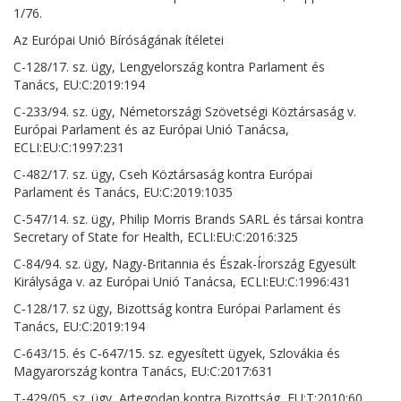
1/76.
Az Európai Unió Bíróságának ítéletei
C-128/17. sz. ügy, Lengyelország kontra Parlament és
Tanács, EU:C:2019:194
C-233/94. sz. ügy, Németországi Szövetségi Köztársaság v.
Európai Parlament és az Európai Unió Tanácsa,
ECLI:EU:C:1997:231
C-482/17. sz. ügy, Cseh Köztársaság kontra Európai
Parlament és Tanács, EU:C:2019:1035
C-547/14. sz. ügy, Philip Morris Brands SARL és társai kontra
Secretary of State for Health, ECLI:EU:C:2016:325
C-84/94. sz. ügy, Nagy-Britannia és Észak-Írország Egyesült
Királysága v. az Európai Unió Tanácsa, ECLI:EU:C:1996:431
C‑128/17. sz ügy, Bizottság kontra Európai Parlament és
Tanács, EU:C:2019:194
C‑643/15. és C‑647/15. sz. egyesített ügyek, Szlovákia és
Magyarország kontra Tanács, EU:C:2017:631
T-429/05. sz. ügy, Artegodan kontra Bizottság, EU:T:2010:60