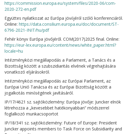
https://commission.europa.eu/system/files/2020-06/com-
2020-272-en.pdf
Együttes nyilatkozat az Európa jövőjéről szóló konferenciáról.
Online:
https://data.consilium.europa.eu/doc/document/ST-
6796-2021-INIT/hu/pdf
Fehér könyv Európa jövőjéről. COM(2017)2025 final. Online:
https://eur-lex.europa.eu/content/news/white_paper.html?
locale=hu
Intézményközi megállapodás a Parlament, a Tanács és a
Bizottság között a szubszidiaritás elvének végrehajtására
vonatkozó eljárásokról.
Intézményközi megállapodás az Európai Parlament, az
Európai Unió Tanácsa és az Európai Bizottság között a
jogalkotás minőségének javításáról.
IP/17/4621 sz. sajtóközlemény: Európa jövője: Juncker elnök
létrehozza a „kevesebbet hatékonyabban” módszerrel
foglalkozó munkacsoportot
IP/18/341 sz. sajtóközlemény: Future of Europe: President
Juncker appoints members to Task Force on Subsidiarity and