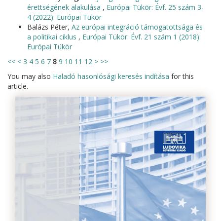
érettségének alakulása
,
Európai Tükör: Évf. 25 szám 3-
4 (2022): Európai Tükör
Balázs Péter,
Az európai integráció támogatottsága és
a politikai ciklus
,
Európai Tükör: Évf. 21 szám 1 (2018):
Európai Tükör
<<
<
3
4
5
6
7
8
9
10
11
12
>
>>
You may also
Haladó hasonlósági keresés indítása
for this
article.