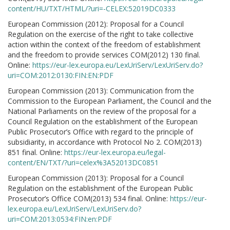
content/HU/TXT/HTML/?uri=-CELEX:52019DC0333
European Commission (2012): Proposal for a Council
Regulation on the exercise of the right to take collective
action within the context of the freedom of establishment
and the freedom to provide services COM(2012) 130 final.
Online:
https://eur-lex.europa.eu/LexUriServ/LexUriServ.do?
uri=COM:2012:0130:FIN:EN:PDF
European Commission (2013): Communication from the
Commission to the European Parliament, the Council and the
National Parliaments on the review of the proposal for a
Council Regulation on the establishment of the European
Public Prosecutor’s Office with regard to the principle of
subsidiarity, in accordance with Protocol No 2. COM(2013)
851 final. Online:
https://eur-lex.europa.eu/legal-
content/EN/TXT/?uri=celex%3A52013DC0851
European Commission (2013): Proposal for a Council
Regulation on the establishment of the European Public
Prosecutor’s Office COM(2013) 534 final. Online:
https://eur-
lex.europa.eu/LexUriServ/LexUriServ.do?
uri=COM:2013:0534:FIN:en:PDF