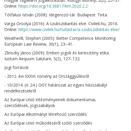
magyar tagállami jogalkotásban. Külügyi Műhely, 2(2), 25–37.
Online:
https://doi.org/10.36817/km.2020.2.2
Tótfalusi István (2008): Idegenszó-tár. Budapest: Tinta.
Varga Orsolya (2016): A szubszidiaritás elve. Civilek.hu, 2016.
Online:
https://www.civilek.hu/tudastar/a-szubszidiaritas-elve/
Weatherill, Stephen (2005): Better Competence Monitoring.
European Law Review, 30(1), 23–41.
Zlinszky János (2009): Emberi jogok és keresztény etika.
Iustum Aequum Salutare, 5(2), 127–132.
Jogi források
- 2012. évi XXXVI. törvény az Országgyűlésről
- 10/2014. (II. 24.) OGY határozat az egyes házszabályi
rendelkezésekről
Az Európai Unió intézményeinek dokumentumai,
szerződések, jogszabályok
Az Európai Alkotmányt létrehozó szerződés
Az Európai Unió működéséről szóló szerződés