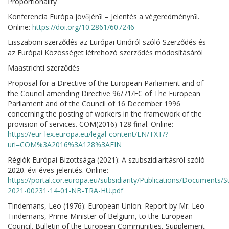
Proportionality
Konferencia Európa jövőjéről – Jelentés a végeredményről.
Online:
https://doi.org/10.2861/607246
Lisszaboni szerződés az Európai Unióról szóló Szerződés és
az Európai Közösséget létrehozó szerződés módosításáról
Maastrichti szerződés
Proposal for a Directive of the European Parliament and of
the Council amending Directive 96/71/EC of The European
Parliament and of the Council of 16 December 1996
concerning the posting of workers in the framework of the
provision of services. COM(2016) 128 final. Online:
https://eur-lex.europa.eu/legal-content/EN/TXT/?
uri=COM%3A2016%3A128%3AFIN
Régiók Európai Bizottsága (2021): A szubszidiaritásról szóló
2020. évi éves jelentés. Online:
https://portal.cor.europa.eu/subsidiarity/Publications/Documen
2021-00231-14-01-NB-TRA-HU.pdf
Tindemans, Leo (1976): European Union. Report by Mr. Leo
Tindemans, Prime Minister of Belgium, to the European
Council. Bulletin of the European Communities, Supplement