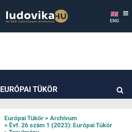
##plugins.themes.bootstrap3.accessible_menu.label##
##plugins.themes.bootstrap3.accessible_menu.main_navigatio
##plugins.themes.bootstrap3.accessible_menu.main_content#
##plugins.themes.bootstrap3.accessible_menu.sidebar##
ENG
EURÓPAI TÜKÖR
Európai Tükör
Archívum
Évf. 26 szám 1 (2023): Európai Tükör