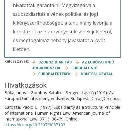
hivatottak garantálni. Megvizsgálva a
szubszidiaritás elvének politikai és jogi
kikényszeríthetőségét, a tanulmány levonja a
konklúziót az elv érvényesülésének jelenéről,
és megfogalmaz néhány javaslatot a jövőt
illetően.
Kulcsszavak:
SZUBSZIDIARITÁS
AZ EURÓPAI UNIÓ
JOGRENDSZERE
EURÓPAI UNIÓ
EURÓPAI ÉRTÉKEK
DÖNTÉSHOZATAL
Hivatkozások
Bóka János – Gombos Katalin – Szegedi László (2019): Az
Európai Unió intézményrendszere. Budapest: Dialóg Campus.
Carozza, Paolo G. (1997): Subsidiarity as a Structural Principle
of International Human Rights Law. American Journal of
International Law, 97(1), 38–79. Online:
https://doi.org/10.2307/3087103