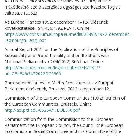
Az Európai Unióról szóló szerződés és az Európai Unió
működéséről szóló szerződés egységes szerkezetbe foglalt
változata (EUSZ)
Az Európai Tanács 1992. december 11–12-i ülésének
következtetései, SN 456/1/92 REV 1. Online:
https://www.consilium.europa.eu/media/20492/1992_december_-
_edinburgh__eng_.pdf
Annual Report 2021 on the Application of the Principles of
Subsidiarity and Proportionality and on Relations with
National Parliaments. COM(2022) 366 final. Online:
https://eur-lex.europa.eu/legal-content/EN/TXT/?
uri=CELEX%3A52022DC0366
Barroso elnök úr levele Martin Schulz úrnak, az Európai
Parlament elnökének, Brüsszel, 2012. szeptember 12.
Commission of the European Communities (1992): Bulletin of
the European Communities. Brussels. Online:
http://aei.pitt.edu/65264/1/BUL370.pdf
Communication from the Commission to the European
Parliament, the European Council, the Council, the European
Economic and Social Committee and the Committee of the