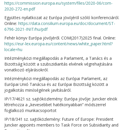
https://commission.europa.eu/system/files/2020-06/com-
2020-272-en.pdf
Együttes nyilatkozat az Európa jövőjéről szóló konferenciáról.
Online:
https://data.consilium.europa.eu/doc/document/ST-
6796-2021-INIT/hu/pdf
Fehér könyv Európa jövőjéről. COM(2017)2025 final. Online:
https://eur-lex.europa.eu/content/news/white_paper.html?
locale=hu
Intézményközi megállapodás a Parlament, a Tanács és a
Bizottság között a szubszidiaritás elvének végrehajtására
vonatkozó eljárásokról.
Intézményközi megállapodás az Európai Parlament, az
Európai Unió Tanácsa és az Európai Bizottság között a
jogalkotás minőségének javításáról.
IP/17/4621 sz. sajtóközlemény: Európa jövője: Juncker elnök
létrehozza a „kevesebbet hatékonyabban” módszerrel
foglalkozó munkacsoportot
IP/18/341 sz. sajtóközlemény: Future of Europe: President
Juncker appoints members to Task Force on Subsidiarity and