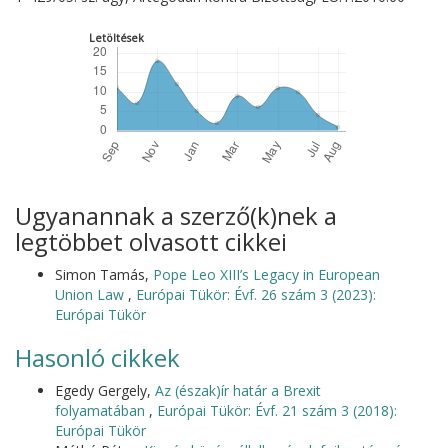
Letöltések
Ugyanannak a szerző(k)nek a
legtöbbet olvasott cikkei
Simon Tamás,
Pope Leo XIII’s Legacy in European
Union Law
,
Európai Tükör: Évf. 26 szám 3 (2023):
Európai Tükör
Hasonló cikkek
Egedy Gergely,
Az (észak)ír határ a Brexit
folyamatában
,
Európai Tükör: Évf. 21 szám 3 (2018):
Európai Tükör