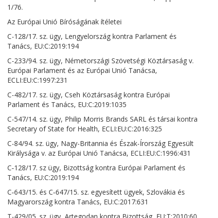
1/76.
Az Európai Unió Bíróságának ítéletei
C-128/17. sz. ügy, Lengyelország kontra Parlament és
Tanács, EU:C:2019:194
C-233/94. sz. ügy, Németországi Szövetségi Köztársaság v.
Európai Parlament és az Európai Unió Tanácsa,
ECLI:EU:C:1997:231
C-482/17. sz. ügy, Cseh Köztársaság kontra Európai
Parlament és Tanács, EU:C:2019:1035
C-547/14. sz. ügy, Philip Morris Brands SARL és társai kontra
Secretary of State for Health, ECLI:EU:C:2016:325
C-84/94. sz. ügy, Nagy-Britannia és Észak-Írország Egyesült
Királysága v. az Európai Unió Tanácsa, ECLI:EU:C:1996:431
C‑128/17. sz ügy, Bizottság kontra Európai Parlament és
Tanács, EU:C:2019:194
C‑643/15. és C‑647/15. sz. egyesített ügyek, Szlovákia és
Magyarország kontra Tanács, EU:C:2017:631
T-429/05. sz. ügy, Artegodan kontra Bizottság, EU:T:2010:60