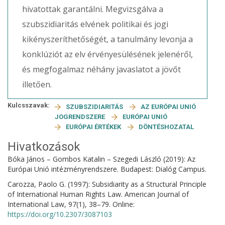
hivatottak garantálni. Megvizsgálva a
szubszidiaritás elvének politikai és jogi
kikényszeríthetőségét, a tanulmány levonja a
konklúziót az elv érvényesülésének jelenéről,
és megfogalmaz néhány javaslatot a jövőt
illetően.
Kulcsszavak:
SZUBSZIDIARITÁS
AZ EURÓPAI UNIÓ
JOGRENDSZERE
EURÓPAI UNIÓ
EURÓPAI ÉRTÉKEK
DÖNTÉSHOZATAL
Hivatkozások
Bóka János – Gombos Katalin – Szegedi László (2019): Az
Európai Unió intézményrendszere. Budapest: Dialóg Campus.
Carozza, Paolo G. (1997): Subsidiarity as a Structural Principle
of International Human Rights Law. American Journal of
International Law, 97(1), 38–79. Online:
https://doi.org/10.2307/3087103