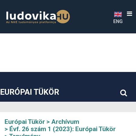
##plugins.themes.bootstrap3.accessible_menu.label##
##plugins.themes.bootstrap3.accessible_menu.main_navigatio
##plugins.themes.bootstrap3.accessible_menu.main_content#
##plugins.themes.bootstrap3.accessible_menu.sidebar##
ENG
EURÓPAI TÜKÖR
Európai Tükör
Archívum
Évf. 26 szám 1 (2023): Európai Tükör