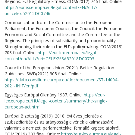
Regions. EU Regulatory Fitness. COM(2012) 746 final. Online:
https://eurlex.europa.eu/legal-content/EN/ALL/?
uri=celex:52012DC0746
Communication from the Commission to the European
Parliament, the European Council, the Council, the European
Economic and Social Committee and the Committee of the
Regions. The principles of subsidiarity and proportionality:
Strengthening their role in the EU’s policymaking. COM(2018)
703 final. Online:
https://eur-lex.europa.eu/legal-
content/en/ALL/?uri=CELEX%3A52018DC0703
Council of the European Union (2021): Better Regulation
Guidelines. SWD(2021) 305 final. Online:
https://data.consilium.europa.eu/doc/document/ST-14004-
2021-INIT/en/pdf
Egységes Európai Okmány 1987. Online:
https://eur-
lex.europa.eu/HU/legal-content/summary/the-single-
european-act.html
Európai Bizottság (2019): 2018. évi éves jelentés a
szubszidiaritás és az arányosság elvének alkalmazásáról,
valamint a nemzeti parlamentekkel fennálló kapcsolatokról.
COM(2019) 333 final. Online:
https://eur-lex.europa.eu/legal-