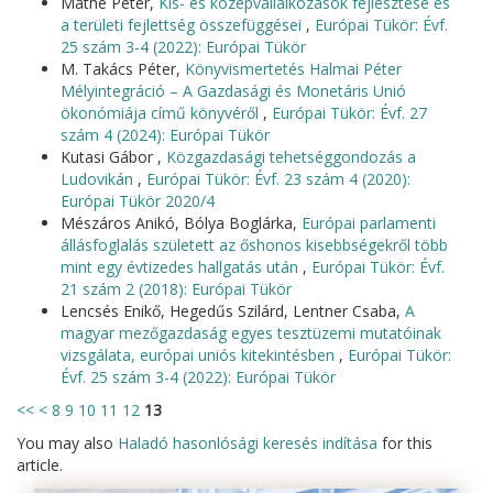
Máthé Péter,
Kis- és középvállalkozások fejlesztése és
a területi fejlettség összefüggései
,
Európai Tükör: Évf.
25 szám 3-4 (2022): Európai Tükör
M. Takács Péter,
Könyvismertetés Halmai Péter
Mélyintegráció – A Gazdasági és Monetáris Unió
ökonómiája című könyvéről
,
Európai Tükör: Évf. 27
szám 4 (2024): Európai Tükör
Kutasi Gábor ,
Közgazdasági tehetséggondozás a
Ludovikán
,
Európai Tükör: Évf. 23 szám 4 (2020):
Európai Tükör 2020/4
Mészáros Anikó, Bólya Boglárka,
Európai parlamenti
állásfoglalás született az őshonos kisebbségekről több
mint egy évtizedes hallgatás után
,
Európai Tükör: Évf.
21 szám 2 (2018): Európai Tükör
Lencsés Enikő, Hegedűs Szilárd, Lentner Csaba,
A
magyar mezőgazdaság egyes tesztüzemi mutatóinak
vizsgálata, európai uniós kitekintésben
,
Európai Tükör:
Évf. 25 szám 3-4 (2022): Európai Tükör
<<
<
8
9
10
11
12
13
You may also
Haladó hasonlósági keresés indítása
for this
article.