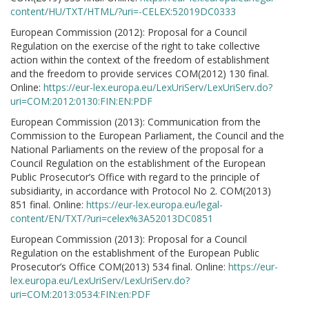
content/HU/TXT/HTML/?uri=-CELEX:52019DC0333
European Commission (2012): Proposal for a Council
Regulation on the exercise of the right to take collective
action within the context of the freedom of establishment
and the freedom to provide services COM(2012) 130 final.
Online:
https://eur-lex.europa.eu/LexUriServ/LexUriServ.do?
uri=COM:2012:0130:FIN:EN:PDF
European Commission (2013): Communication from the
Commission to the European Parliament, the Council and the
National Parliaments on the review of the proposal for a
Council Regulation on the establishment of the European
Public Prosecutor’s Office with regard to the principle of
subsidiarity, in accordance with Protocol No 2. COM(2013)
851 final. Online:
https://eur-lex.europa.eu/legal-
content/EN/TXT/?uri=celex%3A52013DC0851
European Commission (2013): Proposal for a Council
Regulation on the establishment of the European Public
Prosecutor’s Office COM(2013) 534 final. Online:
https://eur-
lex.europa.eu/LexUriServ/LexUriServ.do?
uri=COM:2013:0534:FIN:en:PDF