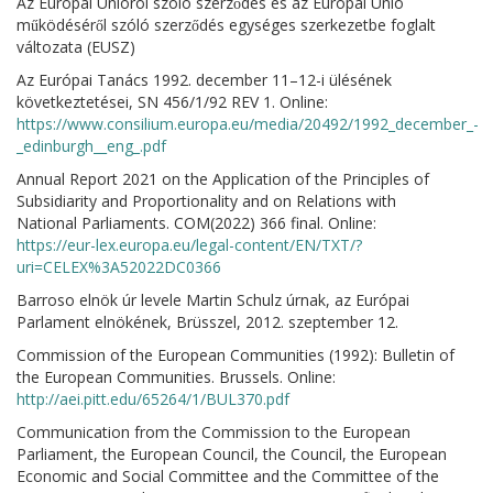
Az Európai Unióról szóló szerződés és az Európai Unió
működéséről szóló szerződés egységes szerkezetbe foglalt
változata (EUSZ)
Az Európai Tanács 1992. december 11–12-i ülésének
következtetései, SN 456/1/92 REV 1. Online:
https://www.consilium.europa.eu/media/20492/1992_december_-
_edinburgh__eng_.pdf
Annual Report 2021 on the Application of the Principles of
Subsidiarity and Proportionality and on Relations with
National Parliaments. COM(2022) 366 final. Online:
https://eur-lex.europa.eu/legal-content/EN/TXT/?
uri=CELEX%3A52022DC0366
Barroso elnök úr levele Martin Schulz úrnak, az Európai
Parlament elnökének, Brüsszel, 2012. szeptember 12.
Commission of the European Communities (1992): Bulletin of
the European Communities. Brussels. Online:
http://aei.pitt.edu/65264/1/BUL370.pdf
Communication from the Commission to the European
Parliament, the European Council, the Council, the European
Economic and Social Committee and the Committee of the