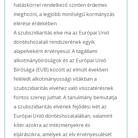
hatáskörrel rendelkező szinten érdemes
meghozni, a legjobb minőségű kormányzás
elérése érdekében.
A szubszidiaritás elve ma az Európai Unió
döntéshozatali rendszerének egyik
alapelveként érvényesül. A tagállami
alkotmánybíróságok és az Európai Unió
Bírósága (EUB) között az elmúlt években
feléledt alkotmányossági vitákban a
szubszidiaritás elvéhez való visszatérésnek
fontos szerep juthat. A tanulmány bemutatja
a szubszidiaritás elvének fejődési ívét az
Európai Unió döntéshozatalában, valamint
kitér azokra az intézményekre és
eljárásokra, amelyek az elv érvényesülését