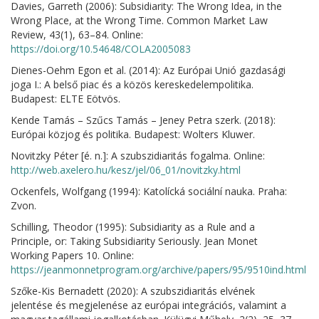
Davies, Garreth (2006): Subsidiarity: The Wrong Idea, in the
Wrong Place, at the Wrong Time. Common Market Law
Review, 43(1), 63–84. Online:
https://doi.org/10.54648/COLA2005083
Dienes-Oehm Egon et al. (2014): Az Európai Unió gazdasági
joga I.: A belső piac és a közös kereskedelempolitika.
Budapest: ELTE Eötvös.
Kende Tamás – Szűcs Tamás – Jeney Petra szerk. (2018):
Európai közjog és politika. Budapest: Wolters Kluwer.
Novitzky Péter [é. n.]: A szubszidiaritás fogalma. Online:
http://web.axelero.hu/kesz/jel/06_01/novitzky.html
Ockenfels, Wolfgang (1994): Katolícká sociální nauka. Praha:
Zvon.
Schilling, Theodor (1995): Subsidiarity as a Rule and a
Principle, or: Taking Subsidiarity Seriously. Jean Monet
Working Papers 10. Online:
https://jeanmonnetprogram.org/archive/papers/95/9510ind.html
Szőke-Kis Bernadett (2020): A szubszidiaritás elvének
jelentése és megjelenése az európai integrációs, valamint a