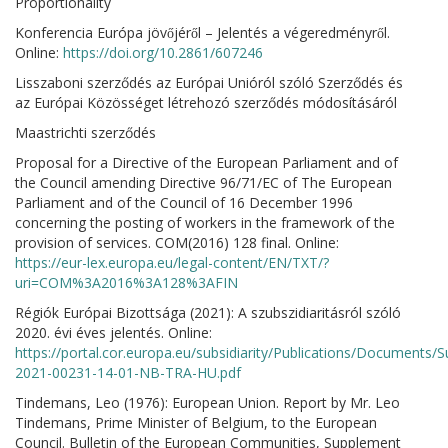
Proportionality
Konferencia Európa jövőjéről – Jelentés a végeredményről.
Online:
https://doi.org/10.2861/607246
Lisszaboni szerződés az Európai Unióról szóló Szerződés és
az Európai Közösséget létrehozó szerződés módosításáról
Maastrichti szerződés
Proposal for a Directive of the European Parliament and of
the Council amending Directive 96/71/EC of The European
Parliament and of the Council of 16 December 1996
concerning the posting of workers in the framework of the
provision of services. COM(2016) 128 final. Online:
https://eur-lex.europa.eu/legal-content/EN/TXT/?
uri=COM%3A2016%3A128%3AFIN
Régiók Európai Bizottsága (2021): A szubszidiaritásról szóló
2020. évi éves jelentés. Online:
https://portal.cor.europa.eu/subsidiarity/Publications/Documen
2021-00231-14-01-NB-TRA-HU.pdf
Tindemans, Leo (1976): European Union. Report by Mr. Leo
Tindemans, Prime Minister of Belgium, to the European
Council. Bulletin of the European Communities, Supplement