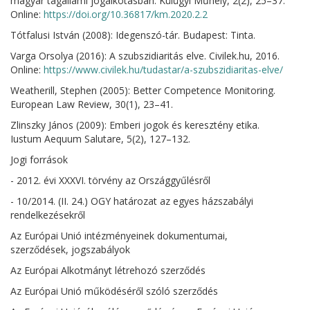
magyar tagállami jogalkotásban. Külügyi Műhely, 2(2), 25–37.
Online:
https://doi.org/10.36817/km.2020.2.2
Tótfalusi István (2008): Idegenszó-tár. Budapest: Tinta.
Varga Orsolya (2016): A szubszidiaritás elve. Civilek.hu, 2016.
Online:
https://www.civilek.hu/tudastar/a-szubszidiaritas-elve/
Weatherill, Stephen (2005): Better Competence Monitoring.
European Law Review, 30(1), 23–41.
Zlinszky János (2009): Emberi jogok és keresztény etika.
Iustum Aequum Salutare, 5(2), 127–132.
Jogi források
- 2012. évi XXXVI. törvény az Országgyűlésről
- 10/2014. (II. 24.) OGY határozat az egyes házszabályi
rendelkezésekről
Az Európai Unió intézményeinek dokumentumai,
szerződések, jogszabályok
Az Európai Alkotmányt létrehozó szerződés
Az Európai Unió működéséről szóló szerződés