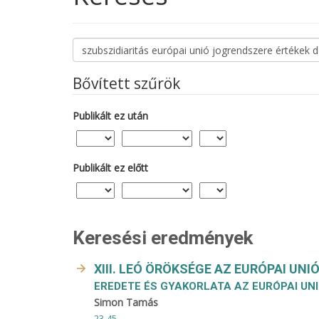
Cikkek
keresése
Bővített szűrök
Publikált ez után
Publikált ez előtt
Keresési eredmények
XIII. LEÓ ÖRÖKSÉGE AZ EURÓPAI UN
EREDETE ÉS GYAKORLATA AZ EURÓPAI U
Simon Tamás
23-45.