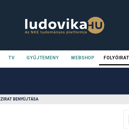
TV
GYŰJTEMENY
WEBSHOP
FOLYÓIRA
n##
#
ÉZIRAT BENYÚJTÁSA