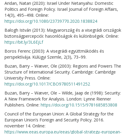
Aridan, Natan (2020): Israel Under Netanyahu: Domestic
Politics and Foreign Policy. Israel Journal of Foreign Affairs,
14(3), 495–498. Online:
https://doi.org/10.1080/23739770.2020.1838824
Balogh István (2013): Magyarország és a visegrádi országok
biztonságpercepciói: hasonlóságok és különbségek. Online:
https://bit.ly/3L6EjLf
Boros Ferenc (2003): A visegrádi együttműködés és
perspektívája. Külügyi Szemle, 2(3), 73–99.
Buzan, Barry – Wæver, Ole (2003): Regions and Powers The
Structure of International Security. Cambridge: Cambridge
University Press. Online:
https://doi.org/10.1017/CBO9780511491252
Buzan, Barry – Wæver, Ole – Wilde, Jaap de (1998): Security:
A New Framework for Analysis. London: Lynne Rienner
Publishers. Online:
https://doi.org/10.1515/9781685853808
Council of the European Union: A Global Strategy for the
European Union’s Foreign and Security Policy. 2016.
november 14. Online:
https://www.eeas.europa.eu/eeas/global-strategy-european-