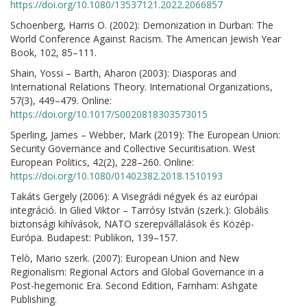
https://doi.org/10.1080/13537121.2022.2066857
Schoenberg, Harris O. (2002): Demonization in Durban: The
World Conference Against Racism. The American Jewish Year
Book, 102, 85–111.
Shain, Yossi – Barth, Aharon (2003): Diasporas and
International Relations Theory. International Organizations,
57(3), 449–479. Online:
https://doi.org/10.1017/S0020818303573015
Sperling, James – Webber, Mark (2019): The European Union:
Security Governance and Collective Securitisation. West
European Politics, 42(2), 228–260. Online:
https://doi.org/10.1080/01402382.2018.1510193
Takáts Gergely (2006): A Visegrádi négyek és az európai
integráció. In Glied Viktor – Tarrósy István (szerk.): Globális
biztonsági kihívások, NATO szerepvállalások és Közép-
Európa. Budapest: Publikon, 139–157.
Telò, Mario szerk. (2007): European Union and New
Regionalism: Regional Actors and Global Governance in a
Post-hegemonic Era. Second Edition, Farnham: Ashgate
Publishing.