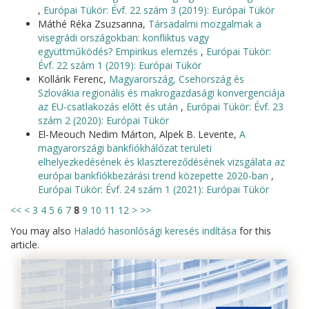
,
Európai Tükör: Évf. 22 szám 3 (2019): Európai Tükör
Máthé Réka Zsuzsanna,
Társadalmi mozgalmak a
visegrádi országokban: konfliktus vagy
együttműködés? Empirikus elemzés
,
Európai Tükör:
Évf. 22 szám 1 (2019): Európai Tükör
Kollárik Ferenc,
Magyarország, Csehország és
Szlovákia regionális és makrogazdasági konvergenciája
az EU-csatlakozás előtt és után
,
Európai Tükör: Évf. 23
szám 2 (2020): Európai Tükör
El-Meouch Nedim Márton, Alpek B. Levente,
A
magyarországi bankfiókhálózat területi
elhelyezkedésének és klasztereződésének vizsgálata az
európai bankfiókbezárási trend közepette 2020-ban
,
Európai Tükör: Évf. 24 szám 1 (2021): Európai Tükör
<<
<
3
4
5
6
7
8
9
10
11
12
>
>>
You may also
Haladó hasonlósági keresés indítása
for this
article.