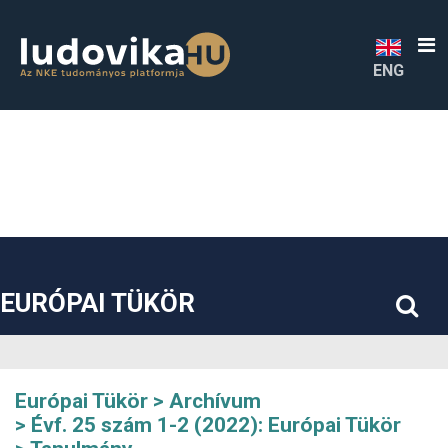
##plugins.themes.bootstrap3.accessible_menu.label##
##plugins.themes.bootstrap3.accessible_menu.main_navigatio
##plugins.themes.bootstrap3.accessible_menu.main_content#
##plugins.themes.bootstrap3.accessible_menu.sidebar##
ENG
EURÓPAI TÜKÖR
Európai Tükör
Archívum
Évf. 25 szám 1-2 (2022): Európai Tükör