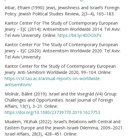
Inbar, Efraim (1990): Jews, Jewishness and Israel’s Foreign
Policy. Jewish Political Studies Review, 2(3–4), 165–183.
Kantor Center For The Study of Contemporary European
Jewry – EJC (2014): Antisemitism Worldwide 2014. Tel Aviv:
Tel Aviv University. Online:
https://bit.ly/40DOXPx
Kantor Center For The Study of Contemporary European
Jewry – EJC (2020): Antisemitism Worldwide 2020. Tel Aviv:
Tel Aviv University.
Kantor Center for the Study of Contemporary European
Jewry. Anti-Semitism Worldwide 2020, 99–104. Online:
https://cst.tau.ac.il/annual-reports-on-worldwide-
antisemitism/
Molnár, Bálint (2019): Israel and the Visegrád (V4) Group:
Challenges and Opportunities. Israel Journal of Foreign
Affairs, 13(1), 3–21. Online:
https://doi.org/10.1080/23739770.2019.1627753
Mualem, Yitzhak (2022): Israel’s Relations with Central and
Eastern Europe and the Jewish-Israeli Dilemma, 2009–2021.
Israel Affairs, 28(3), 428–451. Online: