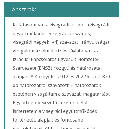
Absztrakt
Kutatásomban a visegrádi csoport (visegrádi
együttműködés, visegrádi országok,
visegrádi négyek, V4) szavazati irányultságát
vizsgálom az elmúlt tíz év távlatában, az
Izraellel kapcsolatos Egyesült Nemzetek
Szervezete (ENSZ) Közgyűlés határozatai
alapján. A Közgyűlés 2012 és 2022 között 870
db határozatról szavazott. E határozatok
esetében vizsgáltam a szavazati magatartást.
Egy átfogó bevezető keretén belül
ismertetem a visegrádi együttműködés
történetét, alapjait és fontosabb
mérföldköveit. Ahhoz, hogy a visegrádi