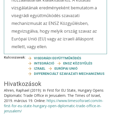
hozzáállásának kialakításához. A kutatás
vizsgálatának eredményeként bemutatom a
visegrádi együttműködés szavazati
mechanizmusát az ENSZ Közgyűlésben,
megvizsgálva, hogy melyik ország szavaz az
Európai Unió (EU) vagy az izraeli álláspont
mellett, vagy ellen.
Kulcsszavak:
VISEGRÁDI EGYÜTTMŰKÖDÉS
INTEGRÁCIÓ
ENSZ KÖZGYŰLÉS
IZRAEL
EURÓPAI UNIÓ
DIFFERENCIÁLT SZAVAZATI MECHANIZMUS
Hivatkozások
Ahren, Raphael (2019): In First for EU State, Hungary Opens
Diplomatic Trade Office in Jerusalem. The Times of Israel,
2019. március 19. Online:
https://www.timesofisrael.com/in-
first-for-eu-state-hungary-open-diplomatic-trade-office-in-
jerusalem/