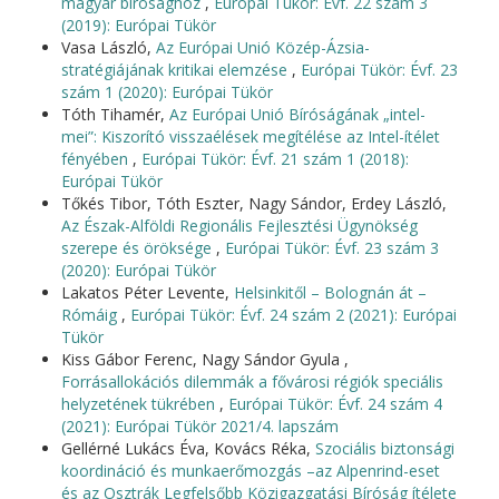
magyar bírósághoz
,
Európai Tükör: Évf. 22 szám 3
(2019): Európai Tükör
Vasa László,
Az Európai Unió Közép-Ázsia-
stratégiájának kritikai elemzése
,
Európai Tükör: Évf. 23
szám 1 (2020): Európai Tükör
Tóth Tihamér,
Az Európai Unió Bíróságának „intel-
mei”: Kiszorító visszaélések megítélése az Intel-ítélet
fényében
,
Európai Tükör: Évf. 21 szám 1 (2018):
Európai Tükör
Tőkés Tibor, Tóth Eszter, Nagy Sándor, Erdey László,
Az Észak-Alföldi Regionális Fejlesztési Ügynökség
szerepe és öröksége
,
Európai Tükör: Évf. 23 szám 3
(2020): Európai Tükör
Lakatos Péter Levente,
Helsinkitől – Bolognán át –
Rómáig
,
Európai Tükör: Évf. 24 szám 2 (2021): Európai
Tükör
Kiss Gábor Ferenc, Nagy Sándor Gyula ,
Forrásallokációs dilemmák a fővárosi régiók speciális
helyzetének tükrében
,
Európai Tükör: Évf. 24 szám 4
(2021): Európai Tükör 2021/4. lapszám
Gellérné Lukács Éva, Kovács Réka,
Szociális biztonsági
koordináció és munkaerőmozgás –az Alpenrind-eset
és az Osztrák Legfelsőbb Közigazgatási Bíróság ítélete