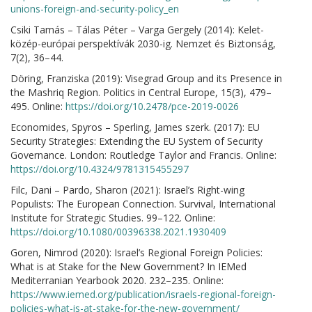
unions-foreign-and-security-policy_en
Csiki Tamás – Tálas Péter – Varga Gergely (2014): Kelet-
közép-európai perspektívák 2030-ig. Nemzet és Biztonság,
7(2), 36–44.
Döring, Franziska (2019): Visegrad Group and its Presence in
the Mashriq Region. Politics in Central Europe, 15(3), 479–
495. Online:
https://doi.org/10.2478/pce-2019-0026
Economides, Spyros – Sperling, James szerk. (2017): EU
Security Strategies: Extending the EU System of Security
Governance. London: Routledge Taylor and Francis. Online:
https://doi.org/10.4324/9781315455297
Filc, Dani – Pardo, Sharon (2021): Israel’s Right-wing
Populists: The European Connection. Survival, International
Institute for Strategic Studies. 99–122. Online:
https://doi.org/10.1080/00396338.2021.1930409
Goren, Nimrod (2020): Israel’s Regional Foreign Policies:
What is at Stake for the New Government? In IEMed
Mediterranian Yearbook 2020. 232–235. Online:
https://www.iemed.org/publication/israels-regional-foreign-
policies-what-is-at-stake-for-the-new-government/