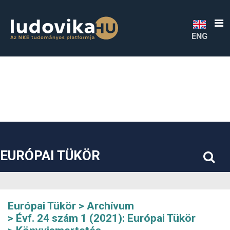
##plugins.themes.bootstrap3.accessible_menu.label##
##plugins.themes.bootstrap3.accessible_menu.main_navigatio
##plugins.themes.bootstrap3.accessible_menu.main_content#
##plugins.themes.bootstrap3.accessible_menu.sidebar##
ENG
EURÓPAI TÜKÖR
Európai Tükör
Archívum
Évf. 24 szám 1 (2021): Európai Tükör