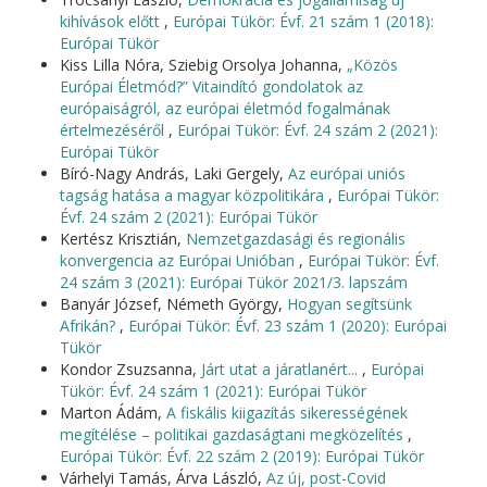
kihívások előtt
,
Európai Tükör: Évf. 21 szám 1 (2018):
Európai Tükör
Kiss Lilla Nóra, Sziebig Orsolya Johanna,
„Közös
Európai Életmód?” Vitaindító gondolatok az
európaiságról, az európai életmód fogalmának
értelmezéséről
,
Európai Tükör: Évf. 24 szám 2 (2021):
Európai Tükör
Bíró-Nagy András, Laki Gergely,
Az európai uniós
tagság hatása a magyar közpolitikára
,
Európai Tükör:
Évf. 24 szám 2 (2021): Európai Tükör
Kertész Krisztián,
Nemzetgazdasági és regionális
konvergencia az Európai Unióban
,
Európai Tükör: Évf.
24 szám 3 (2021): Európai Tükör 2021/3. lapszám
Banyár József, Németh György,
Hogyan segítsünk
Afrikán?
,
Európai Tükör: Évf. 23 szám 1 (2020): Európai
Tükör
Kondor Zsuzsanna,
Járt utat a járatlanért...
,
Európai
Tükör: Évf. 24 szám 1 (2021): Európai Tükör
Marton Ádám,
A fiskális kiigazítás sikerességének
megítélése – politikai gazdaságtani megközelítés
,
Európai Tükör: Évf. 22 szám 2 (2019): Európai Tükör
Várhelyi Tamás, Árva László,
Az új, post-Covid