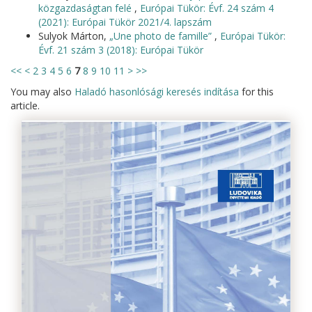
közgazdaságtan felé
,
Európai Tükör: Évf. 24 szám 4
(2021): Európai Tükör 2021/4. lapszám
Sulyok Márton,
„Une photo de famille”
,
Európai Tükör:
Évf. 21 szám 3 (2018): Európai Tükör
<<
<
2
3
4
5
6
7
8
9
10
11
>
>>
You may also
Haladó hasonlósági keresés indítása
for this
article.