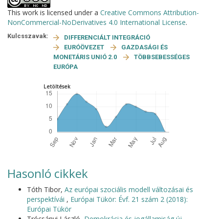
This work is licensed under a
Creative Commons Attribution-
NonCommercial-NoDerivatives 4.0 International License
.
Kulcsszavak:
DIFFERENCIÁLT INTEGRÁCIÓ
EURÓÖVEZET
GAZDASÁGI ÉS
MONETÁRIS UNIÓ 2.0
TÖBBSEBESSÉGES
EURÓPA
Letöltések
Hasonló cikkek
Tóth Tibor,
Az európai szociális modell változásai és
perspektívái
,
Európai Tükör: Évf. 21 szám 2 (2018):
Európai Tükör
Trócsányi László,
Demokrácia és jogállamiság új