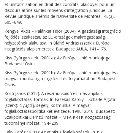
et uniformisation en droit des contrats: plaidoyer pour un
discours affiné sur les moyens d’intégration juridique. La
Revue juridique Thémis de l’Université de Montréal, 43(3),
605–649.
Kengyel Ákos – Palánkai Tibor (2004): A gazdasági integráció
fejlődési szakaszai, az EU-országok makrogazdasági
helyzetének alakulása. In Blahó András (szerk.): Európai
integrációs alapismeretek. Budapest: AULA, 141–176.
Kiss György szerk. (2001a): Az Európai Unió munkajoga.
Budapest: Osiris.
Kiss György szerk. (2001b): Az Európai Unió munkajoga és a
magyar munkajog a jogközelítés folyamatában. Budapest:
Osiris.
Köllő János (2012): A részmunkaidő és más atipikus
foglalkoztatási formák. In Fazekas Károly – Scharle Ágota
(szerk): Nyugdíj, segély, közmunka. A magyar
foglalkoztatáspolitika két évtizede, 1990–2010. Budapest:
Szakpolitikai Elemző Intézet – MTA KRTK Közgazdaság
tudományi Intézet, 194–209.
Laky Teréz (2001): Az atipikus foglalkozások. (h. n.):