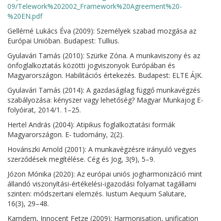
09/Telework%202002_Framework%20Agreement%20-
%20EN.pdf
Gellérné Lukács Éva (2009): Személyek szabad mozgása az
Európai Unióban. Budapest: Tullius.
Gyulavári Tamás (2010): Szürke Zóna. A munkaviszony és az
önfoglalkoztatás közötti jogviszonyok Európában és
Magyarországon. Habilitációs értekezés. Budapest: ELTE ÁJK.
Gyulavári Tamás (2014): A gazdaságilag függő munkavégzés
szabályozása: kényszer vagy lehetőség? Magyar Munkajog E-
folyóirat, 2014/1. 1–25.
Hertel András (2004): Atipikus foglalkoztatási formák
Magyarországon. E- tudomány, 2(2).
Hovánszki Arnold (2001): A munkavégzésre irányuló vegyes
szerződések megítélése. Cég és Jog, 3(9), 5–9.
Józon Mónika (2020): Az európai uniós jogharmonizáció mint
állandó viszonyítási-értékelési-igazodási folyamat tagállami
szinten: módszertani elemzés. Iustum Aequum Salutare,
16(3), 29–48.
Kamdem, Innocent Fetze (2009): Harmonisation, unification