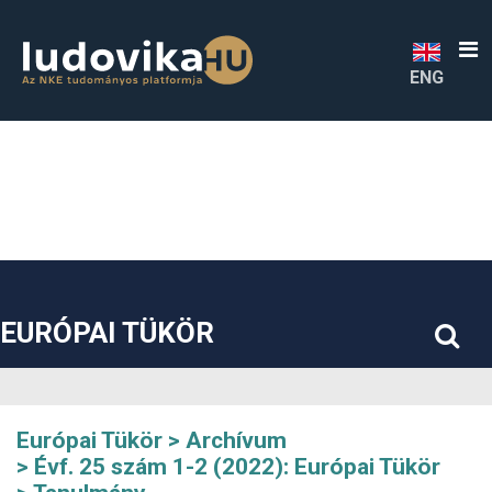
##plugins.themes.bootstrap3.accessible_menu.label##
##plugins.themes.bootstrap3.accessible_menu.main_navigatio
##plugins.themes.bootstrap3.accessible_menu.main_content#
##plugins.themes.bootstrap3.accessible_menu.sidebar##
ENG
EURÓPAI TÜKÖR
Európai Tükör
Archívum
Évf. 25 szám 1-2 (2022): Európai Tükör