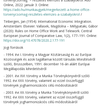
törvénycsomag” – részletes elemzés a szabályokról. Adó
Online, 2022. január 3. Online:
https://ado.hu/munkaugyek/megerkezett-a-home-office-
torvenycsomag-reszletes-elemzes-a-szabalyokrol
/
Tinbergen, Jan (1954): International Economic Integration.
Amsterdam: Elsevier. Vallasek, Magdolna – Mélypataki, Gábor
(2020): Rules on Home Office Work and Telework. Central
European Journal of Comparative Law, 1(2), 177–191. Online:
https://doi.org/10.47078/2020.2.177-191
Jogi források
- 1994. évi I. törvény a Magyar Köztársaság és az Európai
Közösségek és azok tagállamai között társulás létesítéséről
szóló, Brüsszelben, 1991. december 16-án aláírt Európai
Megállapodás kihirdetéséről
- 2001. évi XVI. törvény a Munka Törvénykönyvéről szóló
1992. évi XXII. törvény, valamint az ezzel összefüggő
törvények jogharmonizációs célú módosításáról
- 2003. évi XX. törvény a Munka Törvénykönyvéről szóló
1992. évi XXII. törvény, valamint az ezzel összefüggő
törvények jogharmonizációs célú módosításáról