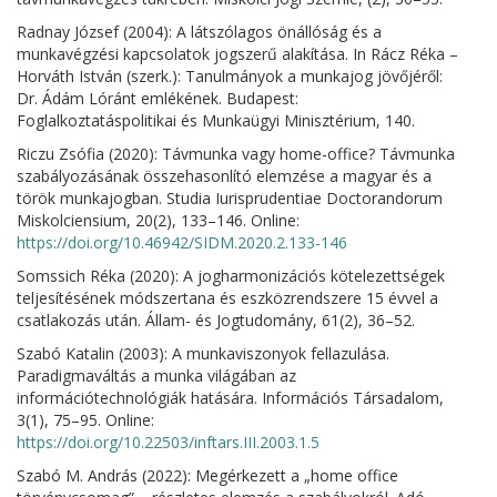
Radnay József (2004): A látszólagos önállóság és a
munkavégzési kapcsolatok jogszerű alakítása. In Rácz Réka –
Horváth István (szerk.): Tanulmányok a munkajog jövőjéről:
Dr. Ádám Lóránt emlékének. Budapest:
Foglalkoztatáspolitikai és Munkaügyi Minisztérium, 140.
Riczu Zsófia (2020): Távmunka vagy home-office? Távmunka
szabályozásának összehasonlító elemzése a magyar és a
török munkajogban. Studia Iurisprudentiae Doctorandorum
Miskolciensium, 20(2), 133–146. Online:
https://doi.org/10.46942/SIDM.2020.2.133-146
Somssich Réka (2020): A jogharmonizációs kötelezettségek
teljesítésének módszertana és eszközrendszere 15 évvel a
csatlakozás után. Állam- és Jogtudomány, 61(2), 36–52.
Szabó Katalin (2003): A munkaviszonyok fellazulása.
Paradigmaváltás a munka világában az
információtechnológiák hatására. Információs Társadalom,
3(1), 75–95. Online:
https://doi.org/10.22503/inftars.III.2003.1.5
Szabó M. András (2022): Megérkezett a „home office