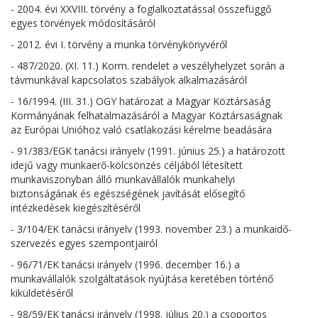
- 2004. évi XXVIII. törvény a foglalkoztatással összefüggő
egyes törvények módosításáról
- 2012. évi I. törvény a munka törvénykönyvéről
- 487/2020. (XI. 11.) Korm. rendelet a veszélyhelyzet során a
távmunkával kapcsolatos szabályok alkalmazásáról
- 16/1994. (III. 31.) OGY határozat a Magyar Köztársaság
Kormányának felhatalmazásáról a Magyar Köztársaságnak
az Európai Unióhoz való csatlakozási kérelme beadására
- 91/383/EGK tanácsi irányelv (1991. június 25.) a határozott
idejű vagy munkaerő-kölcsönzés céljából létesített
munkaviszonyban álló munkavállalók munkahelyi
biztonságának és egészségének javítását elősegítő
intézkedések kiegészítéséről
- 3/104/EK tanácsi irányelv (1993. november 23.) a munkaidő-
szervezés egyes szempontjairól
- 96/71/EK tanácsi irányelv (1996. december 16.) a
munkavállalók szolgáltatások nyújtása keretében történő
kiküldetéséről
- 98/59/EK tanácsi irányelv (1998. július 20.) a csoportos