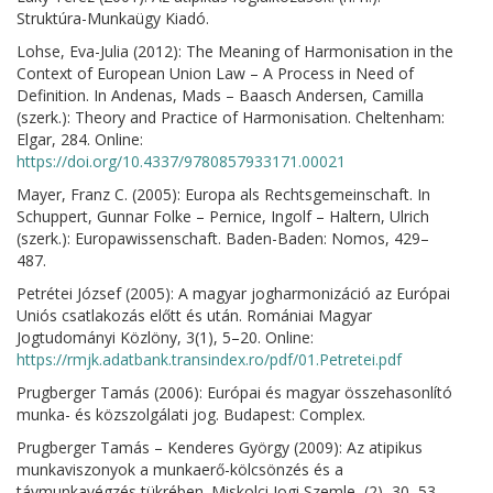
Struktúra-Munkaügy Kiadó.
Lohse, Eva-Julia (2012): The Meaning of Harmonisation in the
Context of European Union Law – A Process in Need of
Definition. In Andenas, Mads – Baasch Andersen, Camilla
(szerk.): Theory and Practice of Harmonisation. Cheltenham:
Elgar, 284. Online:
https://doi.org/10.4337/9780857933171.00021
Mayer, Franz C. (2005): Europa als Rechtsgemeinschaft. In
Schuppert, Gunnar Folke – Pernice, Ingolf – Haltern, Ulrich
(szerk.): Europawissenschaft. Baden-Baden: Nomos, 429–
487.
Petrétei József (2005): A magyar jogharmonizáció az Európai
Uniós csatlakozás előtt és után. Romániai Magyar
Jogtudományi Közlöny, 3(1), 5–20. Online:
https://rmjk.adatbank.transindex.ro/pdf/01.Petretei.pdf
Prugberger Tamás (2006): Európai és magyar összehasonlító
munka- és közszolgálati jog. Budapest: Complex.
Prugberger Tamás – Kenderes György (2009): Az atipikus
munkaviszonyok a munkaerő-kölcsönzés és a
távmunkavégzés tükrében. Miskolci Jogi Szemle, (2), 30–53.