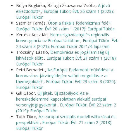
Bólya Boglárka, Balogh Zsuzsanna Zsófia,
A jövő
elkezdődött?
,
Európai Tükör: Évf. 26 szám 1 (2023):
Európai Tükör
Szemlér Tamás,
Úton a fiskális föderalizmus felé?
,
Európai Tükör: Évf. 20 szám 1 (2017): Európai Tükör
Kertész Krisztián,
Nemzetgazdasági és regionális
konvergencia az Európai Unióban
,
Európai Tükör: Évf.
24 szám 3 (2021): Európai Tükör 2021/3. lapszám
Trócsányi László,
Demokrácia és jogállamiság új
kihívások előtt
,
Európai Tükör: Évf. 21 szám 1 (2018):
Európai Tükör
Petri Bernadett,
Az Európai Parlament működése a
koronavírus-járvány idején: valódi megoldás-e a
távmegoldás?
,
Európai Tükör: Évf. 23 szám 3 (2020):
Európai Tükör
Gál Gábor,
Új játék, új szabályok: Az e-
kereskedelemmel kapcsolatban alakuló európai
versenyjogi gyakorlat
,
Európai Tükör: Évf. 22 szám 2
(2019): Európai Tükör
Tóth Tibor,
Az európai szociális modell változásai és
perspektívái
,
Európai Tükör: Évf. 21 szám 2 (2018):
Európai Tükör