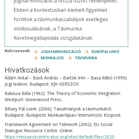
jogharmonizáció a hozzá fűzött reményeket.
Ebben a kontextusban kiemelt figyelmet
fordítok a távmunkaszabályok esetleges
módosulásának, a Távmunka
Keretmegállapodás vizsgálatának.
Kulcsszavak:
JOGHARMONIZÁCIÓ
EURÓPAI UNIÓ
MUNKAJOG
TÁVMUNKA
Hivatkozások
Ádám Antal – Back András – Bartók Irén – Basa Ildikó (1999):
Jogi lexikon. Budapest: KJK-KERSZÖV.
Balassa Béla (1962): The Theory of Economic Integration.
Westport: Greenwood Press.
Bihary Pál szerk. (2006): Tanulmányok a távmunkáról.
Budapest: Budapesti Munkaerőpiaci Intervenciós Központ.
Framework Agreement on Telework (2002). EU Social
Dialogue Resource Centre. Online:
https://resourcecentre.etuc.org/sites/default/files/2020-