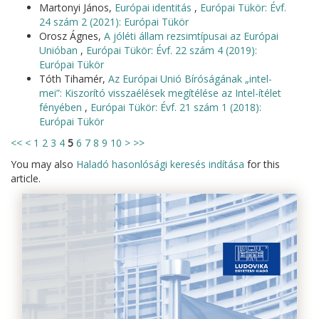
Martonyi János,
Európai identitás
,
Európai Tükör: Évf.
24 szám 2 (2021): Európai Tükör
Orosz Ágnes,
A jóléti állam rezsimtípusai az Európai
Unióban
,
Európai Tükör: Évf. 22 szám 4 (2019):
Európai Tükör
Tóth Tihamér,
Az Európai Unió Bíróságának „intel-
mei”: Kiszorító visszaélések megítélése az Intel-ítélet
fényében
,
Európai Tükör: Évf. 21 szám 1 (2018):
Európai Tükör
<<
<
1
2
3
4
5
6
7
8
9
10
>
>>
You may also
Haladó hasonlósági keresés indítása
for this
article.