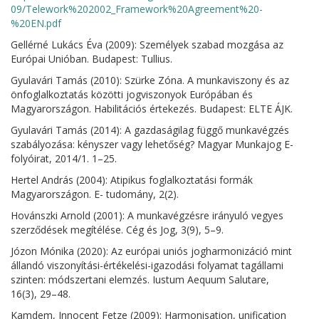
09/Telework%202002_Framework%20Agreement%20-
%20EN.pdf
Gellérné Lukács Éva (2009): Személyek szabad mozgása az
Európai Unióban. Budapest: Tullius.
Gyulavári Tamás (2010): Szürke Zóna. A munkaviszony és az
önfoglalkoztatás közötti jogviszonyok Európában és
Magyarországon. Habilitációs értekezés. Budapest: ELTE ÁJK.
Gyulavári Tamás (2014): A gazdaságilag függő munkavégzés
szabályozása: kényszer vagy lehetőség? Magyar Munkajog E-
folyóirat, 2014/1. 1–25.
Hertel András (2004): Atipikus foglalkoztatási formák
Magyarországon. E- tudomány, 2(2).
Hovánszki Arnold (2001): A munkavégzésre irányuló vegyes
szerződések megítélése. Cég és Jog, 3(9), 5–9.
Józon Mónika (2020): Az európai uniós jogharmonizáció mint
állandó viszonyítási-értékelési-igazodási folyamat tagállami
szinten: módszertani elemzés. Iustum Aequum Salutare,
16(3), 29–48.
Kamdem, Innocent Fetze (2009): Harmonisation, unification