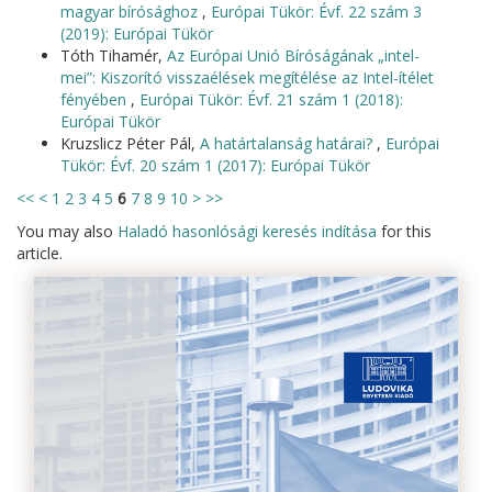
magyar bírósághoz
,
Európai Tükör: Évf. 22 szám 3
(2019): Európai Tükör
Tóth Tihamér,
Az Európai Unió Bíróságának „intel-
mei”: Kiszorító visszaélések megítélése az Intel-ítélet
fényében
,
Európai Tükör: Évf. 21 szám 1 (2018):
Európai Tükör
Kruzslicz Péter Pál,
A határtalanság határai?
,
Európai
Tükör: Évf. 20 szám 1 (2017): Európai Tükör
<<
<
1
2
3
4
5
6
7
8
9
10
>
>>
You may also
Haladó hasonlósági keresés indítása
for this
article.