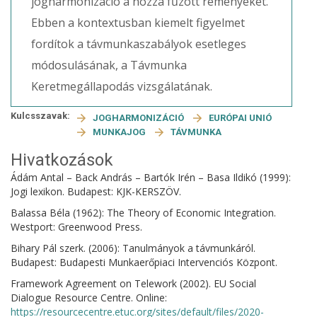
jogharmonizáció a hozzá fűzött reményeket.
Ebben a kontextusban kiemelt figyelmet
fordítok a távmunkaszabályok esetleges
módosulásának, a Távmunka
Keretmegállapodás vizsgálatának.
Kulcsszavak:
JOGHARMONIZÁCIÓ
EURÓPAI UNIÓ
MUNKAJOG
TÁVMUNKA
Hivatkozások
Ádám Antal – Back András – Bartók Irén – Basa Ildikó (1999):
Jogi lexikon. Budapest: KJK-KERSZÖV.
Balassa Béla (1962): The Theory of Economic Integration.
Westport: Greenwood Press.
Bihary Pál szerk. (2006): Tanulmányok a távmunkáról.
Budapest: Budapesti Munkaerőpiaci Intervenciós Központ.
Framework Agreement on Telework (2002). EU Social
Dialogue Resource Centre. Online:
https://resourcecentre.etuc.org/sites/default/files/2020-