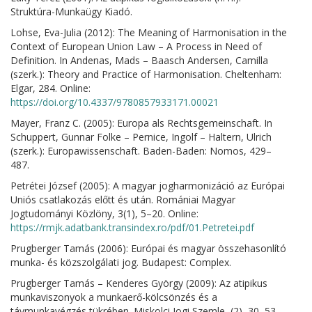
Struktúra-Munkaügy Kiadó.
Lohse, Eva-Julia (2012): The Meaning of Harmonisation in the
Context of European Union Law – A Process in Need of
Definition. In Andenas, Mads – Baasch Andersen, Camilla
(szerk.): Theory and Practice of Harmonisation. Cheltenham:
Elgar, 284. Online:
https://doi.org/10.4337/9780857933171.00021
Mayer, Franz C. (2005): Europa als Rechtsgemeinschaft. In
Schuppert, Gunnar Folke – Pernice, Ingolf – Haltern, Ulrich
(szerk.): Europawissenschaft. Baden-Baden: Nomos, 429–
487.
Petrétei József (2005): A magyar jogharmonizáció az Európai
Uniós csatlakozás előtt és után. Romániai Magyar
Jogtudományi Közlöny, 3(1), 5–20. Online:
https://rmjk.adatbank.transindex.ro/pdf/01.Petretei.pdf
Prugberger Tamás (2006): Európai és magyar összehasonlító
munka- és közszolgálati jog. Budapest: Complex.
Prugberger Tamás – Kenderes György (2009): Az atipikus
munkaviszonyok a munkaerő-kölcsönzés és a
távmunkavégzés tükrében. Miskolci Jogi Szemle, (2), 30–53.