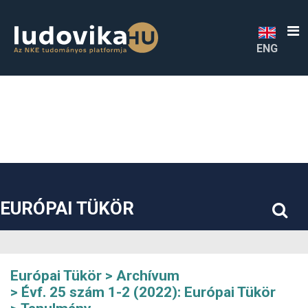
##plugins.themes.bootstrap3.accessible_menu.label##
##plugins.themes.bootstrap3.accessible_menu.main_navigatio
##plugins.themes.bootstrap3.accessible_menu.main_content#
##plugins.themes.bootstrap3.accessible_menu.sidebar##
ENG
EURÓPAI TÜKÖR
Európai Tükör
Archívum
Évf. 25 szám 1-2 (2022): Európai Tükör