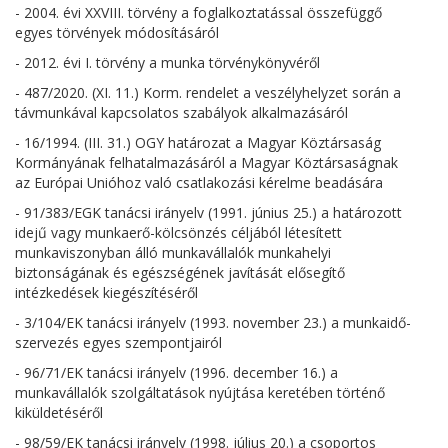
- 2004. évi XXVIII. törvény a foglalkoztatással összefüggő
egyes törvények módosításáról
- 2012. évi I. törvény a munka törvénykönyvéről
- 487/2020. (XI. 11.) Korm. rendelet a veszélyhelyzet során a
távmunkával kapcsolatos szabályok alkalmazásáról
- 16/1994. (III. 31.) OGY határozat a Magyar Köztársaság
Kormányának felhatalmazásáról a Magyar Köztársaságnak
az Európai Unióhoz való csatlakozási kérelme beadására
- 91/383/EGK tanácsi irányelv (1991. június 25.) a határozott
idejű vagy munkaerő-kölcsönzés céljából létesített
munkaviszonyban álló munkavállalók munkahelyi
biztonságának és egészségének javítását elősegítő
intézkedések kiegészítéséről
- 3/104/EK tanácsi irányelv (1993. november 23.) a munkaidő-
szervezés egyes szempontjairól
- 96/71/EK tanácsi irányelv (1996. december 16.) a
munkavállalók szolgáltatások nyújtása keretében történő
kiküldetéséről
- 98/59/EK tanácsi irányelv (1998. július 20.) a csoportos