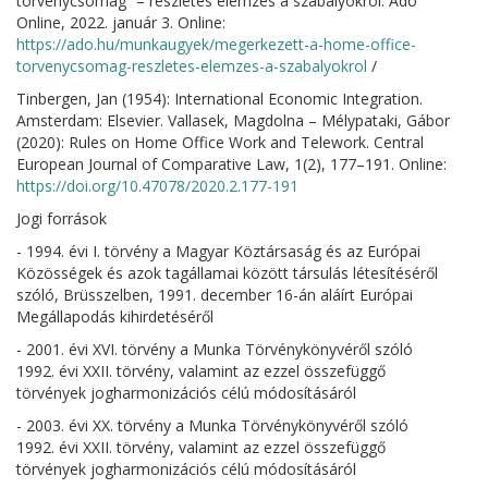
törvénycsomag” – részletes elemzés a szabályokról. Adó
Online, 2022. január 3. Online:
https://ado.hu/munkaugyek/megerkezett-a-home-office-
torvenycsomag-reszletes-elemzes-a-szabalyokrol
/
Tinbergen, Jan (1954): International Economic Integration.
Amsterdam: Elsevier. Vallasek, Magdolna – Mélypataki, Gábor
(2020): Rules on Home Office Work and Telework. Central
European Journal of Comparative Law, 1(2), 177–191. Online:
https://doi.org/10.47078/2020.2.177-191
Jogi források
- 1994. évi I. törvény a Magyar Köztársaság és az Európai
Közösségek és azok tagállamai között társulás létesítéséről
szóló, Brüsszelben, 1991. december 16-án aláírt Európai
Megállapodás kihirdetéséről
- 2001. évi XVI. törvény a Munka Törvénykönyvéről szóló
1992. évi XXII. törvény, valamint az ezzel összefüggő
törvények jogharmonizációs célú módosításáról
- 2003. évi XX. törvény a Munka Törvénykönyvéről szóló
1992. évi XXII. törvény, valamint az ezzel összefüggő
törvények jogharmonizációs célú módosításáról