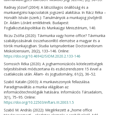
Radnay József (2004): A látszólagos önállóság és a
munkavégzési kapcsolatok jogszerű alakítása. In Rácz Réka –
Horváth István (szerk.): Tanulmányok a munkajog jövőjéről:
Dr. Ádám Lóránt emlékének. Budapest:
Foglalkoztatáspolitikai és Munkaügyi Minisztérium, 140.
Riczu Zsófia (2020): Távmunka vagy home-office? Távmunka
szabályozásának összehasonlító elemzése a magyar és a
török munkajogban. Studia Iurisprudentiae Doctorandorum
Miskolciensium, 20(2), 133–146. Online:
https://doi.org/10.46942/SIDM.2020.2.133-146
Somssich Réka (2020): A jogharmonizációs kötelezettségek
teljesítésének módszertana és eszközrendszere 15 évvel a
csatlakozás után. Állam- és Jogtudomány, 61(2), 36–52.
Szabó Katalin (2003): A munkaviszonyok fellazulása.
Paradigmaváltás a munka világában az
információtechnológiák hatására. Információs Társadalom,
3(1), 75–95. Online:
https://doi.org/10.22503/inftars.III.2003.1.5
Szabó M. András (2022): Megérkezett a „home office