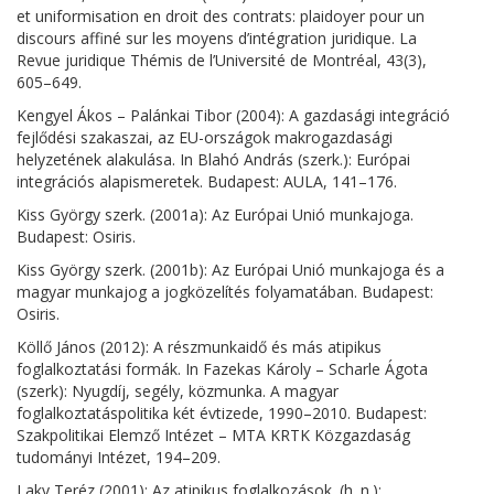
et uniformisation en droit des contrats: plaidoyer pour un
discours affiné sur les moyens d’intégration juridique. La
Revue juridique Thémis de l’Université de Montréal, 43(3),
605–649.
Kengyel Ákos – Palánkai Tibor (2004): A gazdasági integráció
fejlődési szakaszai, az EU-országok makrogazdasági
helyzetének alakulása. In Blahó András (szerk.): Európai
integrációs alapismeretek. Budapest: AULA, 141–176.
Kiss György szerk. (2001a): Az Európai Unió munkajoga.
Budapest: Osiris.
Kiss György szerk. (2001b): Az Európai Unió munkajoga és a
magyar munkajog a jogközelítés folyamatában. Budapest:
Osiris.
Köllő János (2012): A részmunkaidő és más atipikus
foglalkoztatási formák. In Fazekas Károly – Scharle Ágota
(szerk): Nyugdíj, segély, közmunka. A magyar
foglalkoztatáspolitika két évtizede, 1990–2010. Budapest:
Szakpolitikai Elemző Intézet – MTA KRTK Közgazdaság
tudományi Intézet, 194–209.
Laky Teréz (2001): Az atipikus foglalkozások. (h. n.):