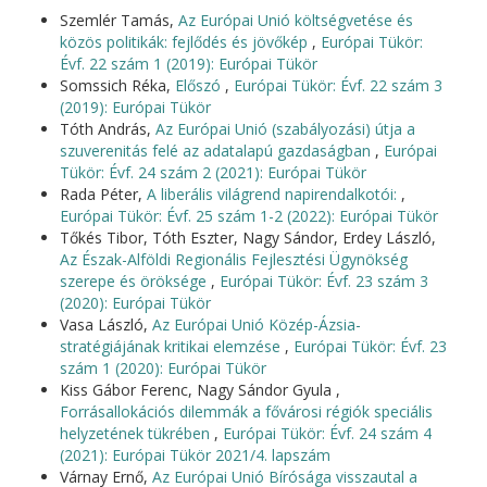
Szemlér Tamás,
Az Európai Unió költségvetése és
közös politikák: fejlődés és jövőkép
,
Európai Tükör:
Évf. 22 szám 1 (2019): Európai Tükör
Somssich Réka,
Előszó
,
Európai Tükör: Évf. 22 szám 3
(2019): Európai Tükör
Tóth András,
Az Európai Unió (szabályozási) útja a
szuverenitás felé az adatalapú gazdaságban
,
Európai
Tükör: Évf. 24 szám 2 (2021): Európai Tükör
Rada Péter,
A liberális világrend napirendalkotói:
,
Európai Tükör: Évf. 25 szám 1-2 (2022): Európai Tükör
Tőkés Tibor, Tóth Eszter, Nagy Sándor, Erdey László,
Az Észak-Alföldi Regionális Fejlesztési Ügynökség
szerepe és öröksége
,
Európai Tükör: Évf. 23 szám 3
(2020): Európai Tükör
Vasa László,
Az Európai Unió Közép-Ázsia-
stratégiájának kritikai elemzése
,
Európai Tükör: Évf. 23
szám 1 (2020): Európai Tükör
Kiss Gábor Ferenc, Nagy Sándor Gyula ,
Forrásallokációs dilemmák a fővárosi régiók speciális
helyzetének tükrében
,
Európai Tükör: Évf. 24 szám 4
(2021): Európai Tükör 2021/4. lapszám
Várnay Ernő,
Az Európai Unió Bírósága visszautal a