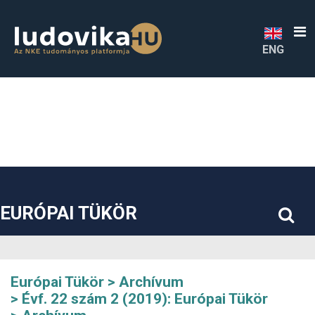
##plugins.themes.bootstrap3.accessible_menu.label##
##plugins.themes.bootstrap3.accessible_menu.main_navigatio
##plugins.themes.bootstrap3.accessible_menu.main_content#
##plugins.themes.bootstrap3.accessible_menu.sidebar##
ENG
EURÓPAI TÜKÖR
Európai Tükör
Archívum
Évf. 22 szám 2 (2019): Európai Tükör