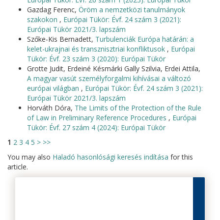
Gazdag Ferenc,
Öröm a nemzetközi tanulmányok
szakokon
,
Európai Tükör: Évf. 24 szám 3 (2021):
Európai Tükör 2021/3. lapszám
Szőke-Kis Bernadett,
Turbulenciák Európa határán: a
kelet-ukrajnai és transznisztriai konfliktusok
,
Európai
Tükör: Évf. 23 szám 3 (2020): Európai Tükör
Grotte Judit, Erdeiné Késmárki Gally Szilvia, Erdei Attila,
A magyar vasút személyforgalmi kihívásai a változó
európai világban
,
Európai Tükör: Évf. 24 szám 3 (2021):
Európai Tükör 2021/3. lapszám
Horváth Dóra,
The Limits of the Protection of the Rule
of Law in Preliminary Reference Procedures
,
Európai
Tükör: Évf. 27 szám 4 (2024): Európai Tükör
1
2
3
4
5
>
>>
You may also
Haladó hasonlósági keresés indítása
for this
article.