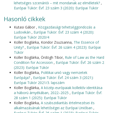
lehetséges szcenáriói – mit mondanak az elméletek?
,
Európai Tükör: Évf. 23 szám 3 (2020): Európai Tükör
Hasonló cikkek
Kutasi Gábor ,
Közgazdasági tehetséggondozás a
Ludovikán
,
Európai Tükör: Évf. 23 szám 4 (2020):
Európai Tükör 2020/4
Koller Boglárka, Kondor Zsuzsanna,
The Essence of
Unity?
,
Európai Tükör: Évf. 26 szám 4 (2023): Európai
Tükör
Koller Boglárka, Ördögh Tibor,
Rule of Law as the Hard
Condition for Accession
,
Európai Tükör: Évf. 26 szám 2
(2023): Európai Tükör
Koller Boglárka,
Politikai unió vagy nemzetek
Európája?
,
Európai Tükör: Évf. 24 szám 3 (2021):
Európai Tükör 2021/3. lapszám
Koller Boglárka,
A közép-európaiak kollektív identitása
a háború árnyékában, 2022–2025
,
Európai Tükör: Évf.
28 szám 1 (2025): Európai Tükör
Koller Boglárka,
A szubszidiaritás értelmezései és
alkalmazásának lehetőségei az Európai Unióban
,
Európai Tükör: Évf. 26 szám 1 (2023): Európai Tükör