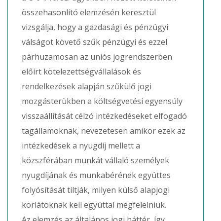
összehasonlító elemzésén keresztül
vizsgálja, hogy a gazdasági és pénzügyi
válságot követő szűk pénzügyi és ezzel
párhuzamosan az uniós jogrendszerben
előírt kötelezettségvállalások és
rendelkezések alapján szűkülő jogi
mozgásterükben a költségvetési egyensúly
visszaállítását célzó intézkedéseket elfogadó
tagállamoknak, nevezetesen amikor ezek az
intézkedések a nyugdíj mellett a
közszférában munkát vállaló személyek
nyugdíjának és munkabérének együttes
folyósítását tiltják, milyen külső alapjogi
korlátoknak kell egyúttal megfelelniük.
Az elemzés az általános jogi háttér, így