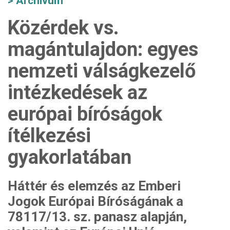
Archívum
Közérdek vs.
magántulajdon: egyes
nemzeti válságkezelő
intézkedések az
európai bíróságok
ítélkezési
gyakorlatában
Háttér és elemzés az Emberi
Jogok Európai Bíróságának a
78117/13. sz. panasz alapján,