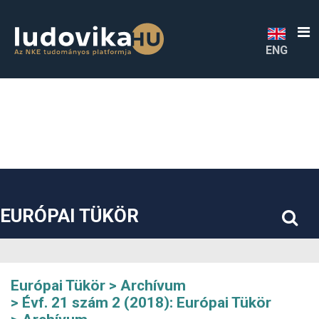
##plugins.themes.bootstrap3.accessible_menu.label##
##plugins.themes.bootstrap3.accessible_menu.main_navigatio
##plugins.themes.bootstrap3.accessible_menu.main_content#
##plugins.themes.bootstrap3.accessible_menu.sidebar##
ENG
EURÓPAI TÜKÖR
Európai Tükör
Archívum
Évf. 21 szám 2 (2018): Európai Tükör