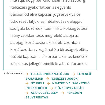
mutatja, hogy bár különösen a strasbourgi
ítélkezési gyakorlatban az egyenlő
bánásmód elve kapcsán jogi érvek valós
ütközését látjuk, az intézkedések alapjául
szolgáló közérdek, tudniillik a költségvetési
hiány csökkentése, megfelelő alapja az
alapjogi korlátozásnak. Előbbi azonban
korlátozottan vizsgálható a bíróságok előtt,
utóbbi kapcsán elsősorban az intézkedések
időszakos jellegét emelik ki a bírói fórumok.
Kulcsszavak:
TULAJDONHOZ VALÓ JOG
EGYENLŐ
BÁNÁSMÓD
SZERZETT JOGOK
NYUGDÍJ
NEMZETI VÁLSÁGKEZELŐ
INTÉZKEDÉSEK
PÉNZÜGYI VÁLSÁG
ALAPJOGVÉDELEM
PÉNZÜGYI
SZUVERENITÁS