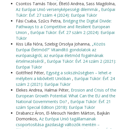
Csontos Tamás Tibor, Éltető Andrea, Sass Magdolna,
Az Európai Unió versenyképességi dilemmái
,
Európai
Tükör: Évf. 27 szám 4 (2024): Európai Tükör
Fási Csaba, Szűcs Petra,
Bridging the Digital Divide:
Pathways to a Competitive and Resilient European
Union
,
Európai Tükör: Évf. 27 szám 2 (2024): Európai
Tükör
Kiss Lilla Nóra, Sziebig Orsolya Johanna,
„Közös
Európai Életmód?” Vitaindító gondolatok az
európaiságról, az európai életmód fogalmának
értelmezéséről
,
Európai Tükör: Évf. 24 szám 2 (2021):
Európai Tükör
Gottfried Péter,
Egység a sokszínűségben – lehet-e
mélyíteni a kibővített Unióban
,
Európai Tükör: Évf. 24
szám 2 (2021): Európai Tükör
Elekes Andrea, Halmai Péter,
Erosion and Crisis of the
European Growth Potential. What Can the EU and the
National Governments Do?
,
Európai Tükör: Évf. 21
szám Special Edition (2018): Európai Tükör
Drabancz Áron, El-Meouch Nedim Márton, Bajkán
Domonkos,
Az Európai Unió tagállamainak
csoportosítása gazdasági változók mentén –