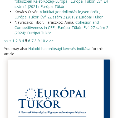
fókuszban Kelet-Közép-Európa
,
Európai Tükör: Évf. 24
szám 1 (2021): Európai Tükör
Kovács Olivér,
A kritikai gondolkodás legyen örök
,
Európai Tükör: Évf. 22 szám 2 (2019): Európai Tükör
Navracsics Tibor, Taraczközi Anna,
Cohesion and
Competitiveness in CEE
,
Európai Tükör: Évf. 27 szám 2
(2024): Európai Tükör
<<
<
1
2
3
4
5
6
7
8
9
10
>
>>
You may also
Haladó hasonlósági keresés indítása
for this
article.