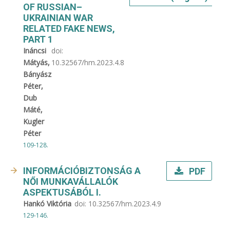
OF RUSSIAN–
UKRAINIAN WAR
RELATED FAKE NEWS,
PART 1
Ináncsi
doi:
Mátyás,
10.32567/hm.2023.4.8
Bányász
Péter,
Dub
Máté,
Kugler
Péter
109-128.
INFORMÁCIÓBIZTONSÁG A
PDF
NŐI MUNKAVÁLLALÓK
ASPEKTUSÁBÓL I.
Hankó Viktória
doi:
10.32567/hm.2023.4.9
129-146.