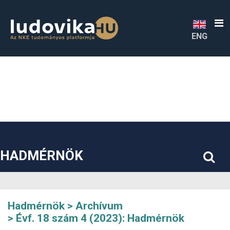
##plugins.themes.bootstrap3.accessible_menu.label##
##plugins.themes.bootstrap3.accessible_menu.main_navigatio
##plugins.themes.bootstrap3.accessible_menu.main_content#
##plugins.themes.bootstrap3.accessible_menu.sidebar##
ENG
HADMÉRNÖK
Hadmérnök
Archívum
Évf. 18 szám 4 (2023): Hadmérnök