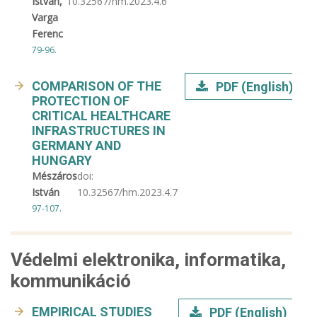
István,
10.32567/hm.2023.4.6
Varga
Ferenc
79-96.
COMPARISON OF THE
PDF (English)
PROTECTION OF
CRITICAL HEALTHCARE
INFRASTRUCTURES IN
GERMANY AND
HUNGARY
Mészáros
doi:
István
10.32567/hm.2023.4.7
97-107.
Védelmi elektronika, informatika,
kommunikáció
EMPIRICAL STUDIES
PDF (English)