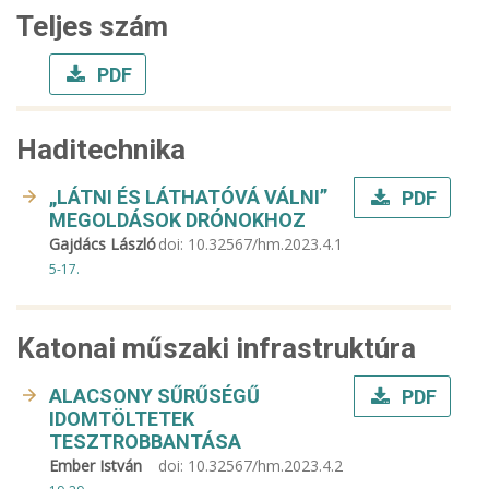
Teljes szám
PDF
Haditechnika
„LÁTNI ÉS LÁTHATÓVÁ VÁLNI”
PDF
MEGOLDÁSOK DRÓNOKHOZ
Gajdács László
doi:
10.32567/hm.2023.4.1
5-17.
Katonai műszaki infrastruktúra
ALACSONY SŰRŰSÉGŰ
PDF
IDOMTÖLTETEK
TESZTROBBANTÁSA
Ember István
doi:
10.32567/hm.2023.4.2