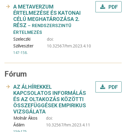
A METAVERZUM
PDF
ÉRTELMEZÉSE ÉS KATONAI
CÉLÚ MEGHATÁROZÁSA 2.
RÉSZ
– RENDSZERSZINTŰ
ÉRTELMEZÉS
Szeleczki
doi:
Szilveszter
10.32567/hm.2023.4.10
147-158.
Fórum
AZ ÁLHÍREKKEL
PDF
KAPCSOLATOS INFORMÁLÁS
ÉS AZ OLTAKOZÁS KÖZÖTTI
ÖSSZEFÜGGÉSEK EMPIRIKUS
VIZSGÁLATA
Molnár Ákos
doi:
Ádám
10.32567/hm.2023.4.11
159-175.