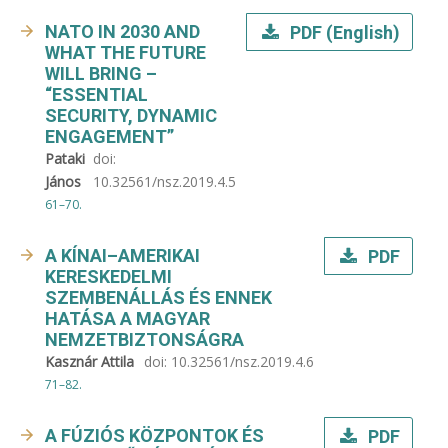
NATO IN 2030 AND
PDF (English)
WHAT THE FUTURE
WILL BRING –
“ESSENTIAL
SECURITY, DYNAMIC
ENGAGEMENT”
Pataki
doi:
János
10.32561/nsz.2019.4.5
61–70.
A KÍNAI–AMERIKAI
PDF
KERESKEDELMI
SZEMBENÁLLÁS ÉS ENNEK
HATÁSA A MAGYAR
NEMZETBIZTONSÁGRA
Kasznár Attila
doi:
10.32561/nsz.2019.4.6
71–82.
A FÚZIÓS KÖZPONTOK ÉS
PDF