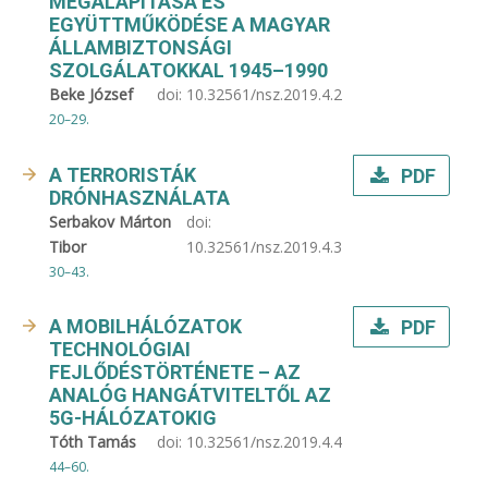
MEGALAPÍTÁSA ÉS
EGYÜTTMŰKÖDÉSE A MAGYAR
ÁLLAMBIZTONSÁGI
SZOLGÁLATOKKAL 1945–1990
Beke József
doi:
10.32561/nsz.2019.4.2
20–29.
A TERRORISTÁK
PDF
DRÓNHASZNÁLATA
Serbakov Márton
doi:
Tibor
10.32561/nsz.2019.4.3
30–43.
A MOBILHÁLÓZATOK
PDF
TECHNOLÓGIAI
FEJLŐDÉSTÖRTÉNETE – AZ
ANALÓG HANGÁTVITELTŐL AZ
5G-HÁLÓZATOKIG
Tóth Tamás
doi:
10.32561/nsz.2019.4.4
44–60.