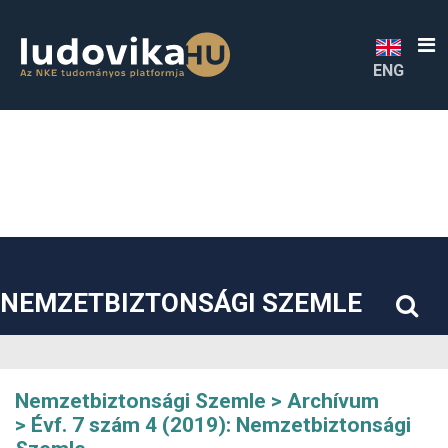
##plugins.themes.bootstrap3.accessible_menu.label##
##plugins.themes.bootstrap3.accessible_menu.main_navigatio
##plugins.themes.bootstrap3.accessible_menu.main_content#
##plugins.themes.bootstrap3.accessible_menu.sidebar##
ENG
NEMZETBIZTONSÁGI SZEMLE
Nemzetbiztonsági Szemle
Archívum
Évf. 7 szám 4 (2019): Nemzetbiztonsági