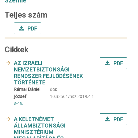
Szemle
Teljes szám
PDF
Cikkek
AZ IZRAELI
PDF
NEMZETBIZTONSÁGI
RENDSZER FEJLŐDÉSÉNEK
TÖRTÉNETE
Rémai Dániel
doi:
József
10.32561/nsz.2019.4.1
3–19.
A KELETNÉMET
PDF
ÁLLAMBIZTONSÁGI
MINISZTÉRIUM