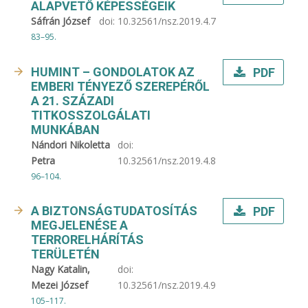
ALAPVETŐ KÉPESSÉGEIK
Sáfrán József
doi:
10.32561/nsz.2019.4.7
83–95.
HUMINT – GONDOLATOK AZ
PDF
EMBERI TÉNYEZŐ SZEREPÉRŐL
A 21. SZÁZADI
TITKOSSZOLGÁLATI
MUNKÁBAN
Nándori Nikoletta
doi:
Petra
10.32561/nsz.2019.4.8
96–104.
A BIZTONSÁGTUDATOSÍTÁS
PDF
MEGJELENÉSE A
TERRORELHÁRÍTÁS
TERÜLETÉN
Nagy Katalin,
doi:
Mezei József
10.32561/nsz.2019.4.9
105–117.