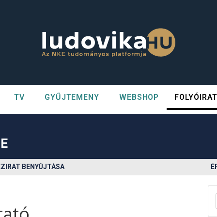
TV
GYŰJTEMENY
WEBSHOP
FOLYÓIRA
n##
#
LE
ÉZIRAT BENYÚJTÁSA
É
tató