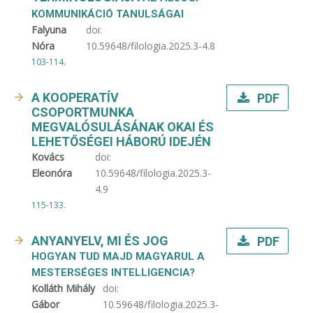
KOMMUNIKÁCIÓ TANULSÁGAI
Falyuna
doi:
Nóra
10.59648/filologia.2025.3-4.8
103-114.
A KOOPERATÍV
PDF
CSOPORTMUNKA
MEGVALÓSULÁSÁNAK OKAI ÉS
LEHETŐSÉGEI HÁBORÚ IDEJÉN
Kovács
doi:
Eleonóra
10.59648/filologia.2025.3-
4.9
115-133.
ANYANYELV, MI ÉS JOG
PDF
HOGYAN TUD MAJD MAGYARUL A
MESTERSÉGES INTELLIGENCIA?
Kolláth Mihály
doi:
Gábor
10.59648/filologia.2025.3-