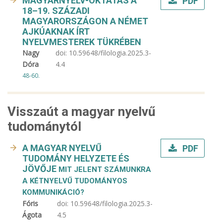
MAGYARNYELV-OKTATÁS A
PDF
18–19. SZÁZADI
MAGYARORSZÁGON A NÉMET
AJKÚAKNAK ÍRT
NYELVMESTEREK TÜKRÉBEN
Nagy
doi:
10.59648/filologia.2025.3-
Dóra
4.4
48-60.
Visszaút a magyar nyelvű
tudománytól
A MAGYAR NYELVŰ
PDF
TUDOMÁNY HELYZETE ÉS
JÖVŐJE
MIT JELENT SZÁMUNKRA
A KÉTNYELVŰ TUDOMÁNYOS
KOMMUNIKÁCIÓ?
Fóris
doi:
10.59648/filologia.2025.3-
Ágota
4.5