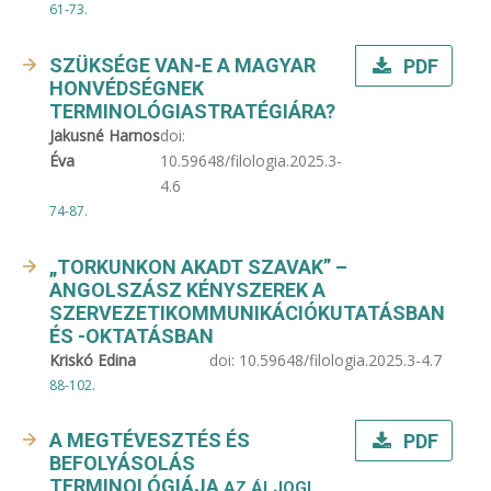
61-73.
SZÜKSÉGE VAN-E A MAGYAR
PDF
HONVÉDSÉGNEK
TERMINOLÓGIASTRATÉGIÁRA?
Jakusné Harnos
doi:
Éva
10.59648/filologia.2025.3-
4.6
74-87.
„TORKUNKON AKADT SZAVAK” –
ANGOLSZÁSZ KÉNYSZEREK A
SZERVEZETIKOMMUNIKÁCIÓKUTATÁSBAN
ÉS -OKTATÁSBAN
Kriskó Edina
doi:
10.59648/filologia.2025.3-4.7
88-102.
A MEGTÉVESZTÉS ÉS
PDF
BEFOLYÁSOLÁS
TERMINOLÓGIÁJA
AZ ÁLJOGI