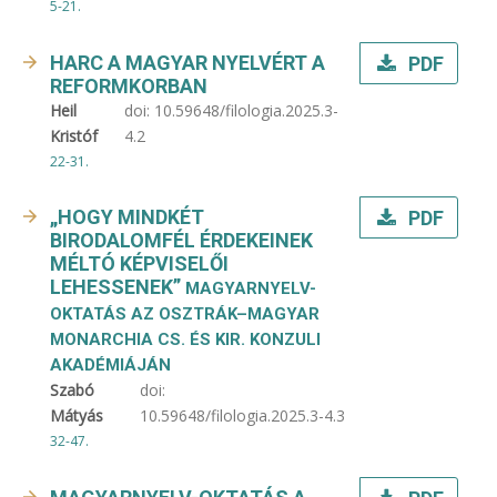
5-21.
HARC A MAGYAR NYELVÉRT A
PDF
REFORMKORBAN
Heil
doi:
10.59648/filologia.2025.3-
Kristóf
4.2
22-31.
„HOGY MINDKÉT
PDF
BIRODALOMFÉL ÉRDEKEINEK
MÉLTÓ KÉPVISELŐI
LEHESSENEK”
MAGYARNYELV-
OKTATÁS AZ OSZTRÁK–MAGYAR
MONARCHIA CS. ÉS KIR. KONZULI
AKADÉMIÁJÁN
Szabó
doi:
Mátyás
10.59648/filologia.2025.3-4.3
32-47.