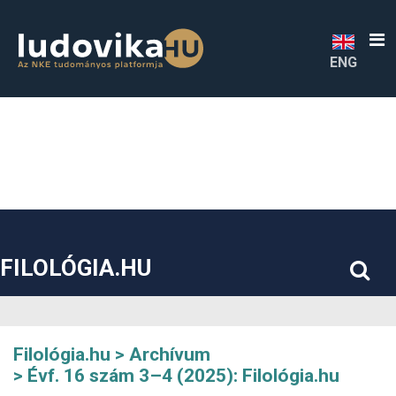
##plugins.themes.bootstrap3.accessible_menu.label##
##plugins.themes.bootstrap3.accessible_menu.main_navigatio
##plugins.themes.bootstrap3.accessible_menu.main_content#
##plugins.themes.bootstrap3.accessible_menu.sidebar##
ENG
FILOLÓGIA.HU
Filológia.hu
Archívum
Évf. 16 szám 3–4 (2025): Filológia.hu