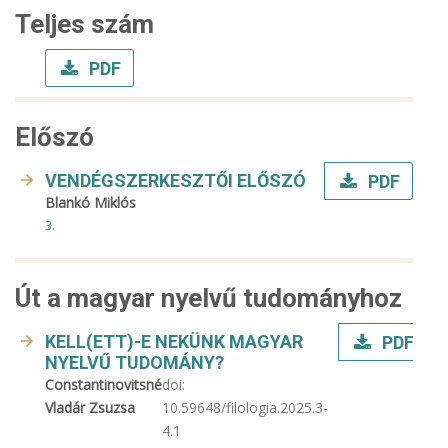
Teljes szám
PDF
Előszó
VENDÉGSZERKESZTŐI ELŐSZÓ
PDF
Blankó Miklós
3.
Út a magyar nyelvű tudományhoz
KELL(ETT)-E NEKÜNK MAGYAR
PDF
NYELVŰ TUDOMÁNY?
Constantinovitsné
doi:
Vladár Zsuzsa
10.59648/filologia.2025.3-
4.1