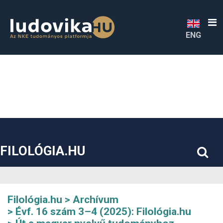
##plugins.themes.bootstrap3.accessible_menu.label##
##plugins.themes.bootstrap3.accessible_menu.main_navigatio
##plugins.themes.bootstrap3.accessible_menu.main_content#
##plugins.themes.bootstrap3.accessible_menu.sidebar##
ENG
FILOLÓGIA.HU
Filológia.hu
Archívum
Évf. 16 szám 3–4 (2025): Filológia.hu