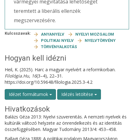
vármegyei megvitatása lehetőséget
teremtett a liberális ellenzék
megszervezésére.
Kulcsszavak:
ANYANYELV
NYELVI MOZGALOM
POLITIKAI NYELV
NYELVTÖRVÉNY
TÖRVÉNYALKOTÁS
Hogyan kell idézni
Heil, K. (2025). Harc a magyar nyelvért a reformkorban.
Filológia.Hu
,
16
(3–4), 22–31.
https://doi.org/10.59648/filologia.2025.3-4.2
Idézet formátumok
Idézés letöltése
Hivatkozások
Balázs Géza 2013: Nyelvi szuverenitás. A nemzeti nyelvek és
kultúrák változó helyzete az önrendelkezés és az identitás
összefüggésében. Magyar Tudomány 2013/4: 453–458.
Ballagi Géza 1888: A politikai irodalom Magyarországon