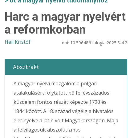
Út a magyar nyelvű tudományhoz
Harc a magyar nyelvért
a reformkorban
Heil Kristóf
doi:
10.59648/filologia.2025.3-4.2
Absztrakt
A magyar nyelvi mozgalom a polgári
átalakulásért folytatott bő fél évszázados
küzdelem fontos részét képezte 1790 és
1844 között. A 18. század végéig a hivatalos
élet nyelve a latin volt Magyarországon. Majd
a felvilágosult abszolutizmus