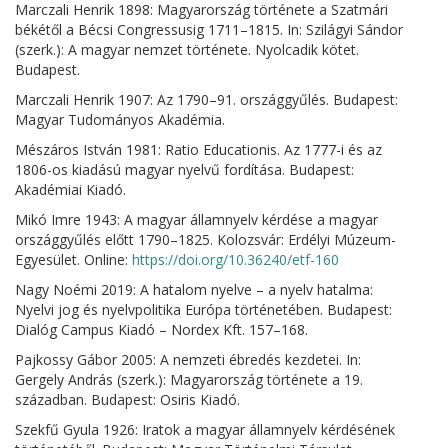
Marczali Henrik 1898: Magyarország története a Szatmári
békétől a Bécsi Congressusig 1711–1815. In: Szilágyi Sándor
(szerk.): A magyar nemzet története. Nyolcadik kötet.
Budapest.
Marczali Henrik 1907: Az 1790–91. országgyűlés. Budapest:
Magyar Tudományos Akadémia.
Mészáros István 1981: Ratio Educationis. Az 1777-i és az
1806-os kiadású magyar nyelvű fordítása. Budapest:
Akadémiai Kiadó.
Mikó Imre 1943: A magyar államnyelv kérdése a magyar
országgyűlés előtt 1790–1825. Kolozsvár: Erdélyi Múzeum-
Egyesület. Online:
https://doi.org/10.36240/etf-160
Nagy Noémi 2019: A hatalom nyelve – a nyelv hatalma:
Nyelvi jog és nyelvpolitika Európa történetében. Budapest:
Dialóg Campus Kiadó – Nordex Kft. 157–168.
Pajkossy Gábor 2005: A nemzeti ébredés kezdetei. In:
Gergely András (szerk.): Magyarország története a 19.
században. Budapest: Osiris Kiadó.
Szekfű Gyula 1926: Iratok a magyar államnyelv kérdésének