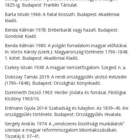
1825-ig. Budapest: Franklin Társulat.
Barta István 1966: A fiatal Kossuth. Budapest: Akadémiai
Kiadó.
Benda Kálmán 1978: Emberbarát vagy hazafi. Budapest:
Gondolat Kiadó
Benda Kálmán 1980: A polgári forradalom magyar előfutárai.
In: Vörös Károly (szerk.): Magyarország története 1790–1848.
1. kötet. Budapest: Akadémiai Kiadó.
Csekey István 1938: A magyar nemzetfogalom. Szeged: n. a.
Dobszay Tamás 2019: A rendi országgyűlés utolsó évtizedei
(1790–1848). Budapest: Országház Könyvkiadó.
Dümmerth Dezső 1963: Herder jóslata és forrásai. Filológiai
Közlöny 1963/10.
Erdmann Gyula 2014: Szabadság és tulajdon. Az 1839–40. évi
országgyűlés története. Budapest: Országgyűlés Hivatala.
Gergely András 1974: A „rendszeres bizottsági munkálatok”
szerepe a magyar reformmozgalom kibontakozásában.
Tiszatáj 6: 37–41.