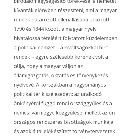
birodalomegységesítő törekvései a németet
kívánták előnyben részesíteni, ami a magyar
rendek határozott ellenállásába ütközött.
1790 és 1844 között a magyar nyelv
hivatalossá tételéért folytatott küzdelemben
a politikai nemzet – a kiváltságokkal bíró
rendek – egyre szélesebb körének volt a
célja, hogy a magyar váljon az
államigazgatás, oktatás és törvénykezés
nyelvévé. A korszakban a hagyományos
politikai tér kiszélesedett: az uralkodó
önkényétől függő rendi országgyűlés és a
nemesi vármegye közgyűlései mellett az ún.
országos rendszeres bizottságok munkája
és azok által előkészített törvénytervezetek