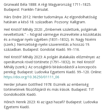
Grünwald Béla 1888: A régi Magyarország 1711–1825.
Budapest: Franklin-Társulat.
Hárs Endre 2012: Herder tudománya. Az elgondolhatóság
határain a késő 18. században. Pozsony: Kalligram.
Heil Kristóf Mihály 2020: „Embernek születtünk, polgárnak
neveltettünk.” – Nógrád vármegye észrevételei a közoktatás
és a magyar nyelv ügyében (1831–1832). In: Nagy Noémi
(szerk.): Nemzetiségi-nyelvi szuverenitás a hosszú 19.
században. Budapest: Gondolat Kiadó. 99–116.
Heil Kristóf Mihály 2023: A polgári átalakulás előzményei: az
operátumok rövid története (1791–1832). In: Heil Kristóf
Mihály (szerk.): Az országbírói bíráskodástól a koncepciós
perekig. Budapest: Ludovika Egyetemi Kiadó. 99–120. Online:
https://doi.org/10.36250/01111_06
Herder Johann Gottfried 1978: Eszmék az emberiség
történetének filozófiájáról és más írások. Budapest: TIT
Gondolkodók Kiadó.
Hőnich Henrik 2023: Ki az igazi hazafi? Budapest: Ludovika
Egyetemi Kiadó.