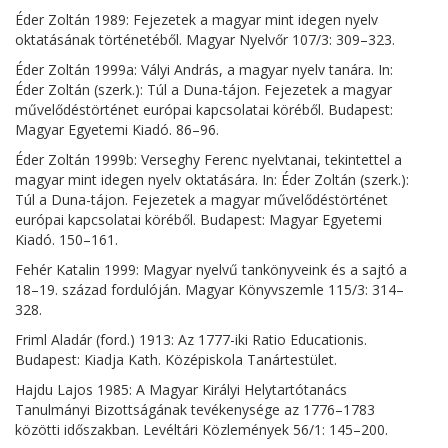
Éder Zoltán 1989: Fejezetek a magyar mint idegen nyelv
oktatásának történetéből. Magyar Nyelvőr 107/3: 309–323.
Éder Zoltán 1999a: Vályi András, a magyar nyelv tanára. In:
Éder Zoltán (szerk.): Túl a Duna-tájon. Fejezetek a magyar
művelődéstörténet európai kapcsolatai köréből. Budapest:
Magyar Egyetemi Kiadó. 86–96.
Éder Zoltán 1999b: Verseghy Ferenc nyelvtanai, tekintettel a
magyar mint idegen nyelv oktatására. In: Éder Zoltán (szerk.):
Túl a Duna-tájon. Fejezetek a magyar művelődéstörténet
európai kapcsolatai köréből. Budapest: Magyar Egyetemi
Kiadó. 150–161.
Fehér Katalin 1999: Magyar nyelvű tankönyveink és a sajtó a
18–19. század fordulóján. Magyar Könyvszemle 115/3: 314–
328.
Friml Aladár (ford.) 1913: Az 1777-iki Ratio Educationis.
Budapest: Kiadja Kath. Középiskola Tanártestület.
Hajdu Lajos 1985: A Magyar Királyi Helytartótanács
Tanulmányi Bizottságának tevékenysége az 1776–1783
közötti időszakban. Levéltári Közlemények 56/1: 145–200.