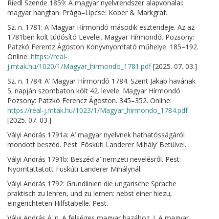
Riedl Szende 1859: A magyar nyelvrendszer alapvonalai:
magyar hangtan. Prága–Lipcse: Kober & Markgraf.
Sz. n. 1781: A Magyar Hírmondó második esztendeje. Az az
1781ben költ túdósító Levelei. Magyar Hírmondó. Pozsony:
Patzkó Ferentz Ágoston Könyvnyomtató műhelye. 185–192.
Online:
https://real-
j.mtak.hu/1020/1/Magyar_hirmondo_1781.pdf
[2025. 07. 03.]
Sz. n. 1784: A’ Magyar Hírmondó 1784. Szent Jakab havának
5. napján szombaton költ 42. levele. Magyar Hírmondó
Pozsony: Patzkó Ferencz Ágoston. 345–352. Online:
https://real-j.mtak.hu/1023/1/Magyar_hirmondo_1784.pdf
[2025. 07. 03.]
Vályi András 1791a: A’ magyar nyelvnek hathatósságáról
mondott beszéd. Pest: Föskúti Landerer Mihály’ Betüivel.
Vályi András 1791b: Beszéd a’ nemzeti nevelésről. Pest:
Nyomtattatott Füskúti Landerer Mihálynál.
Vályi András 1792: Grundlinien die ungarische Sprache
praktisch zu lehren, und zu lernen: nebst einer hiezu,
eingerichteten Hilfstabelle. Pest.
Vályi András é. n. A felséges magyar hazához. I. A magyar