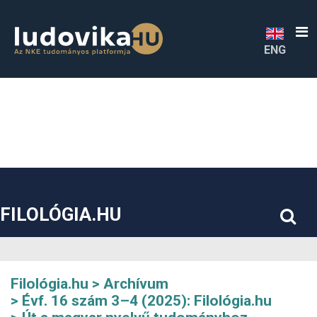
##plugins.themes.bootstrap3.accessible_menu.label##
##plugins.themes.bootstrap3.accessible_menu.main_navigatio
##plugins.themes.bootstrap3.accessible_menu.main_content#
##plugins.themes.bootstrap3.accessible_menu.sidebar##
ENG
FILOLÓGIA.HU
Filológia.hu
Archívum
Évf. 16 szám 3–4 (2025): Filológia.hu