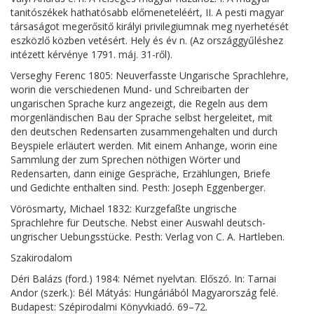
tanitószékek hathatósabb előmeneteléért, II. A pesti magyar
társaságot megerősitő királyi privilegiumnak meg nyerhetését
eszközlő közben vetésért. Hely és év n. (Az országgyűléshez
intézett kérvénye 1791. máj. 31-ről).
Verseghy Ferenc 1805: Neuverfasste Ungarische Sprachlehre,
worin die verschiedenen Mund- und Schreibarten der
ungarischen Sprache kurz angezeigt, die Regeln aus dem
morgenländischen Bau der Sprache selbst hergeleitet, mit
den deutschen Redensarten zusammengehalten und durch
Beyspiele erläutert werden. Mit einem Anhange, worin eine
Sammlung der zum Sprechen nöthigen Wörter und
Redensarten, dann einige Gespräche, Erzählungen, Briefe
und Gedichte enthalten sind. Pesth: Joseph Eggenberger.
Vörösmarty, Michael 1832: Kurzgefaßte ungrische
Sprachlehre für Deutsche. Nebst einer Auswahl deutsch-
ungrischer Uebungsstücke. Pesth: Verlag von C. A. Hartleben.
Szakirodalom
Déri Balázs (ford.) 1984: Német nyelvtan. Előszó. In: Tarnai
Andor (szerk.): Bél Mátyás: Hungáriából Magyarország felé.
Budapest: Szépirodalmi Könyvkiadó. 69–72.