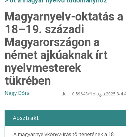
Út a magyar nyelvű tudományhoz
Magyarnyelv-oktatás a
18–19. századi
Magyarországon a
német ajkúaknak írt
nyelvmesterek
tükrében
Nagy Dóra
doi:
10.59648/filologia.2025.3-4.4
Absztrakt
A magyarnyelvkönyv-írás történetének a 18.