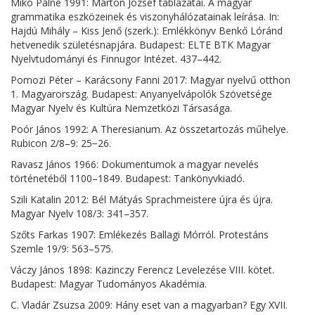
Mikó Pálné 1991: Márton József táblázatai. A magyar
grammatika eszközeinek és viszonyhálózatainak leírása. In:
Hajdú Mihály – Kiss Jenő (szerk.): Emlékkönyv Benkő Lóránd
hetvenedik születésnapjára. Budapest: ELTE BTK Magyar
Nyelvtudományi és Finnugor Intézet. 437–442.
Pomozi Péter – Karácsony Fanni 2017: Magyar nyelvű otthon
1. Magyarország. Budapest: Anyanyelvápolók Szövetsége
Magyar Nyelv és Kultúra Nemzetközi Társasága.
Poór János 1992: A Theresianum. Az összetartozás műhelye.
Rubicon 2/8–9: 25−26.
Ravasz János 1966: Dokumentumok a magyar nevelés
történetéből 1100–1849. Budapest: Tankönyvkiadó.
Szili Katalin 2012: Bél Mátyás Sprachmeistere újra és újra.
Magyar Nyelv 108/3: 341–357.
Szőts Farkas 1907: Emlékezés Ballagi Mórról. Protestáns
Szemle 19/9: 563–575.
Váczy János 1898: Kazinczy Ferencz Levelezése VIII. kötet.
Budapest: Magyar Tudományos Akadémia.
C. Vladár Zsuzsa 2009: Hány eset van a magyarban? Egy XVII.