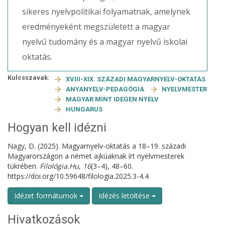
sikeres nyelvpolitikai folyamatnak, amelynek
eredményeként megszületett a magyar
nyelvű tudomány és a magyar nyelvű iskolai
oktatás.
Kulcsszavak:
XVIII-XIX. SZÁZADI MAGYARNYELV-OKTATÁS
ANYANYELV-PEDAGÓGIA
NYELVMESTER
MAGYAR MINT IDEGEN NYELV
HUNGARUS
Hogyan kell idézni
Nagy, D. (2025). Magyarnyelv-oktatás a 18–19. századi
Magyarországon a német ajkúaknak írt nyelvmesterek
tükrében.
Filológia.Hu
,
16
(3–4), 48–60.
https://doi.org/10.59648/filologia.2025.3-4.4
Idézet formátumok
Idézés letöltése
Hivatkozások