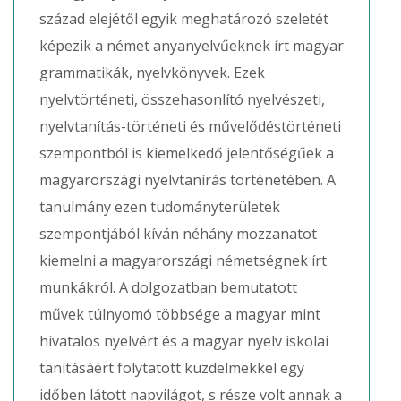
század elejétől egyik meghatározó szeletét
képezik a német anyanyelvűeknek írt magyar
grammatikák, nyelvkönyvek. Ezek
nyelvtörténeti, összehasonlító nyelvészeti,
nyelvtanítás-történeti és művelődéstörténeti
szempontból is kiemelkedő jelentőségűek a
magyarországi nyelvtanírás történetében. A
tanulmány ezen tudományterületek
szempontjából kíván néhány mozzanatot
kiemelni a magyarországi németségnek írt
munkákról. A dolgozatban bemutatott
művek túlnyomó többsége a magyar mint
hivatalos nyelvért és a magyar nyelv iskolai
tanításáért folytatott küzdelmekkel egy
időben látott napvilágot, s része volt annak a