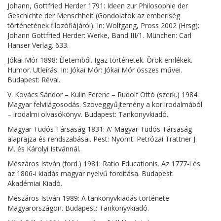
Johann, Gottfried Herder 1791: Ideen zur Philosophie der
Geschichte der Menschheit (Gondolatok az emberiség
történetének filozófiájáról). In: Wolfgang, Pross 2002 (Hrsg):
Johann Gottfried Herder: Werke, Band III/1. München: Carl
Hanser Verlag. 633.
Jókai Mór 1898: Életemből. Igaz történetek. Örök emlékek.
Humor. Utleírás. In: Jókai Mór: Jókai Mór összes művei.
Budapest: Révai.
V. Kovács Sándor – Kulin Ferenc – Rudolf Ottó (szerk.) 1984:
Magyar felvilágosodás. Szöveggyűjtemény a kor irodalmából
– irodalmi olvasókönyv. Budapest: Tankönyvkiadó.
Magyar Tudós Társaság 1831: A’ Magyar Tudós Társaság
alaprajza és rendszabásai. Pest: Nyomt. Petrózai Trattner J.
M. és Károlyi Istvánnál.
Mészáros István (ford.) 1981: Ratio Educationis. Az 1777-i és
az 1806-i kiadás magyar nyelvű fordítása. Budapest:
Akadémiai Kiadó.
Mészáros István 1989: A tankönyvkiadás története
Magyarországon. Budapest: Tankönyvkiadó.