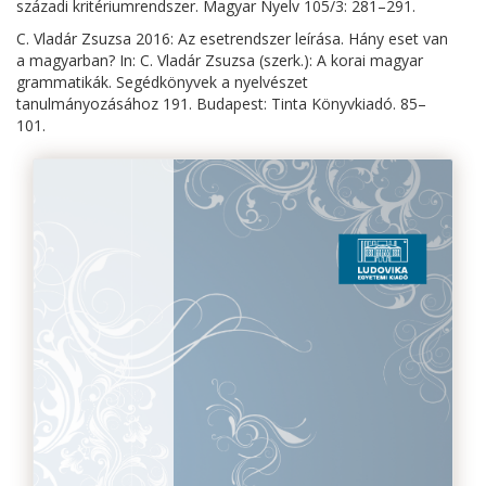
századi kritériumrendszer. Magyar Nyelv 105/3: 281–291.
C. Vladár Zsuzsa 2016: Az esetrendszer leírása. Hány eset van
a magyarban? In: C. Vladár Zsuzsa (szerk.): A korai magyar
grammatikák. Segédkönyvek a nyelvészet
tanulmányozásához 191. Budapest: Tinta Könyvkiadó. 85–
101.