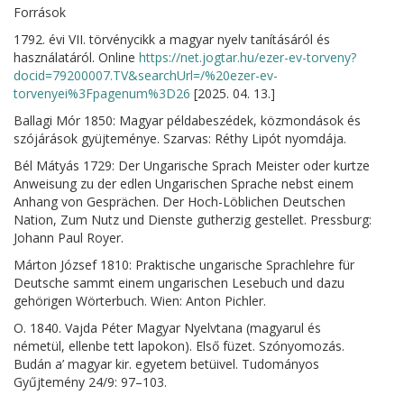
Források
1792. évi VII. törvénycikk a magyar nyelv tanításáról és
használatáról. Online
https://net.jogtar.hu/ezer-ev-torveny?
docid=79200007.TV&searchUrl=/%20ezer-ev-
torvenyei%3Fpagenum%3D26
[2025. 04. 13.]
Ballagi Mór 1850: Magyar példabeszédek, közmondások és
szójárások gyüjteménye. Szarvas: Réthy Lipót nyomdája.
Bél Mátyás 1729: Der Ungarische Sprach Meister oder kurtze
Anweisung zu der edlen Ungarischen Sprache nebst einem
Anhang von Gesprächen. Der Hoch-Löblichen Deutschen
Nation, Zum Nutz und Dienste gutherzig gestellet. Pressburg:
Johann Paul Royer.
Márton József 1810: Praktische ungarische Sprachlehre für
Deutsche sammt einem ungarischen Lesebuch und dazu
gehörigen Wörterbuch. Wien: Anton Pichler.
O. 1840. Vajda Péter Magyar Nyelvtana (magyarul és
németül, ellenbe tett lapokon). Első füzet. Szónyomozás.
Budán a’ magyar kir. egyetem betüivel. Tudományos
Gyűjtemény 24/9: 97–103.