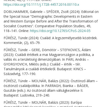
https://doi.org/10.1111/j.1728-4457.2016.00110.x
DOBLHAMMER, Gabriele – SPÉDER, Zsolt (2024): Editorial on
the Special Issue “Demographic Developments in Eastern
and Western Europe Before and After the Transformation of
Socialist Countries”. Comparative Population Studies, 49,
118–141. Online:
https://doi.org/10.12765/CPoS-2024-05
FŰRÉSZ, Tünde (2024): Család: A legszemélyesebb közérdek.
Kommentár, (2), 65–79.
FŰRÉSZ, Tünde – GERE, Dömötör – STEFKOVICS, Ádám
(2023): Családi értékek a mai Magyarországon a politika, a
vallás és a területiség dimenziójában. In PÁRI, András –
GYORGYOVICH, Miklós (eds.): Család – érték – tér.
Tanulmányok a családi értékekről. Budapest: KINCS –
Századvég, 177–190.
FŰRÉSZ, Tünde – MOLNÁR, Balázs (2022): Ösztönző állam –
ösztönző családpolitika. In PARRAGH, Bianka – BÁGER,
Gusztáv (eds.): Az ösztönző állam válságkezelése II.
Budapest: Ludovika, 219–240.
FŰRÉSZ, Tünde – MOLNÁR, Balázs (2023): Európa