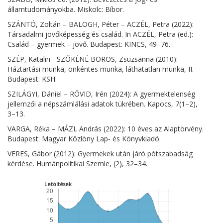
államtudományokba. Miskolc: Bíbor.
SZÁNTÓ, Zoltán – BALOGH, Péter – ACZÉL, Petra (2022):
Társadalmi jövőképesség és család. In ACZÉL, Petra (ed.):
Család – gyermek – jövő. Budapest: KINCS, 49–76.
SZÉP, Katalin - SZŐKÉNÉ BOROS, Zsuzsanna (2010):
Háztartási munka, önkéntes munka, láthatatlan munka, II.
Budapest: KSH.
SZILÁGYI, Dániel – RÖVID, Irén (2024): A gyermektelenség
jellemzői a népszámlálási adatok tükrében. Kapocs, 7(1–2),
3–13.
VARGA, Réka – MÁZI, András (2022): 10 éves az Alaptörvény.
Budapest: Magyar Közlöny Lap- és Könyvkiadó.
VERES, Gábor (2012): Gyermekek után járó pótszabadság
kérdése. Humánpolitikai Szemle, (2), 32–34.
Letöltések