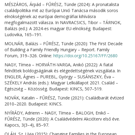
MÉSZÁROS, Árpád – FŰRÉSZ, Tünde (2024): A pronatalista
családpolitika mit az Európai Unió Tanácsa második soros
elnökségének az európai demográfiai kihívásra
megfogalmazott válasza. In NAVRACSICS, Tibor – TÁRNOK,
Balázs (ed.): A 2024-es magyar EU-elnökség. Budapest:
Ludovika, 165–191.
MOLNÁR, Balázs – FŰRÉSZ, Tünde (2020): The First Decade
of Building a Family Friendly Hungary – Report. Family
Forum, 319–326. Online:
https://doi.org/10.25167/FF/2680
NAGY, Tímea – HORVÁTH-VARGA, Anikó (2022): A fiatal
felnőttek boldogságának és elégedettségének vizsgálata. In
ENGLER, Ágnes – PUREBL, György – SUSÁNSZKY, Éva –
SZÉKELY András (eds.): Magyar Lelkiállapot 2021. Család –
Egészség – Közösség. Budapest: KINCS, 507–519.
NOVÁK, Katalin – FŰRÉSZ, Tünde (2021): Családbarát évtized
2010–2020. Budapest: KINCS.
NYÍRÁDY, Adrienn – NAGY, Tímea – BALOGH, Enikő –
FŰRÉSZ, Tünde (2020): A Családvédelmi Akcióterv első éve.
Kapocs, 3(3–4), 85–97.
OLÁH, Sz. Lívia (2015): Changing Families in the European