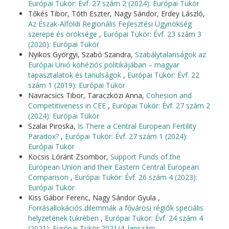
Európai Tükör: Évf. 27 szám 2 (2024): Európai Tükör
Tőkés Tibor, Tóth Eszter, Nagy Sándor, Erdey László,
Az Észak-Alföldi Regionális Fejlesztési Ügynökség
szerepe és öröksége
,
Európai Tükör: Évf. 23 szám 3
(2020): Európai Tükör
Nyikos Györgyi, Szabó Szandra,
Szabálytalanságok az
Európai Unió kohéziós politikájában – magyar
tapasztalatok és tanulságok
,
Európai Tükör: Évf. 22
szám 1 (2019): Európai Tükör
Navracsics Tibor, Taraczközi Anna,
Cohesion and
Competitiveness in CEE
,
Európai Tükör: Évf. 27 szám 2
(2024): Európai Tükör
Szalai Piroska,
Is There a Central European Fertility
Paradox?
,
Európai Tükör: Évf. 27 szám 1 (2024):
Európai Tükör
Kocsis Lóránt Zsombor,
Support Funds of the
European Union and their Eastern Central European
Comparison
,
Európai Tükör: Évf. 26 szám 4 (2023):
Európai Tükör
Kiss Gábor Ferenc, Nagy Sándor Gyula ,
Forrásallokációs dilemmák a fővárosi régiók speciális
helyzetének tükrében
,
Európai Tükör: Évf. 24 szám 4
(2021): Európai Tükör 2021/4. lapszám