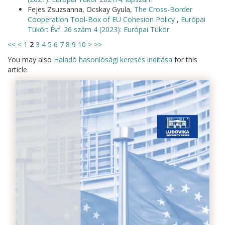
Fejes Zsuzsanna, Ocskay Gyula,
The Cross-Border
Cooperation Tool-Box of EU Cohesion Policy
,
Európai
Tükör: Évf. 26 szám 4 (2023): Európai Tükör
<<
<
1
2
3
4
5
6
7
8
9
10
>
>>
You may also
Haladó hasonlósági keresés indítása
for this
article.