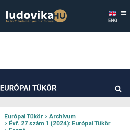
##plugins.themes.bootstrap3.accessible_menu.label##
##plugins.themes.bootstrap3.accessible_menu.main_navigatio
##plugins.themes.bootstrap3.accessible_menu.main_content#
##plugins.themes.bootstrap3.accessible_menu.sidebar##
ENG
EURÓPAI TÜKÖR
Európai Tükör
Archívum
Évf. 27 szám 1 (2024): Európai Tükör