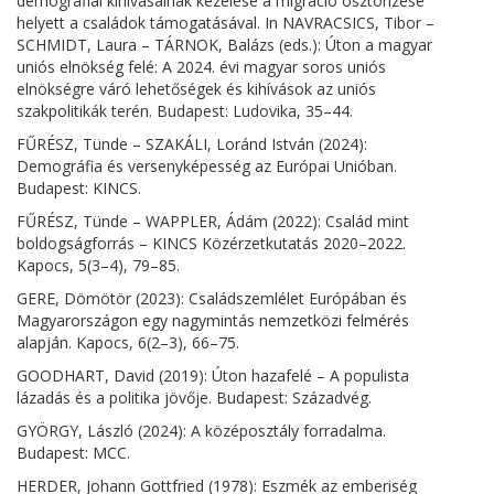
demográfiai kihívásainak kezelése a migráció ösztönzése
helyett a családok támogatásával. In NAVRACSICS, Tibor –
SCHMIDT, Laura – TÁRNOK, Balázs (eds.): Úton a magyar
uniós elnökség felé: A 2024. évi magyar soros uniós
elnökségre váró lehetőségek és kihívások az uniós
szakpolitikák terén. Budapest: Ludovika, 35–44.
FŰRÉSZ, Tünde – SZAKÁLI, Loránd István (2024):
Demográfia és versenyképesség az Európai Unióban.
Budapest: KINCS.
FŰRÉSZ, Tünde – WAPPLER, Ádám (2022): Család mint
boldogságforrás – KINCS Közérzetkutatás 2020–2022.
Kapocs, 5(3–4), 79–85.
GERE, Dömötör (2023): Családszemlélet Európában és
Magyarországon egy nagymintás nemzetközi felmérés
alapján. Kapocs, 6(2–3), 66–75.
GOODHART, David (2019): Úton hazafelé – A populista
lázadás és a politika jövője. Budapest: Századvég.
GYÖRGY, László (2024): A középosztály forradalma.
Budapest: MCC.
HERDER, Johann Gottfried (1978): Eszmék az emberiség