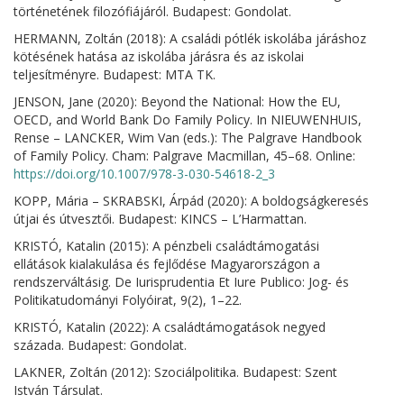
történetének filozófiájáról. Budapest: Gondolat.
HERMANN, Zoltán (2018): A családi pótlék iskolába járáshoz
kötésének hatása az iskolába járásra és az iskolai
teljesítményre. Budapest: MTA TK.
JENSON, Jane (2020): Beyond the National: How the EU,
OECD, and World Bank Do Family Policy. In NIEUWENHUIS,
Rense – LANCKER, Wim Van (eds.): The Palgrave Handbook
of Family Policy. Cham: Palgrave Macmillan, 45–68. Online:
https://doi.org/10.1007/978-3-030-54618-2_3
KOPP, Mária – SKRABSKI, Árpád (2020): A boldogságkeresés
útjai és útvesztői. Budapest: KINCS – L’Harmattan.
KRISTÓ, Katalin (2015): A pénzbeli családtámogatási
ellátások kialakulása és fejlődése Magyarországon a
rendszerváltásig. De Iurisprudentia Et Iure Publico: Jog- és
Politikatudományi Folyóirat, 9(2), 1–22.
KRISTÓ, Katalin (2022): A családtámogatások negyed
százada. Budapest: Gondolat.
LAKNER, Zoltán (2012): Szociálpolitika. Budapest: Szent
István Társulat.