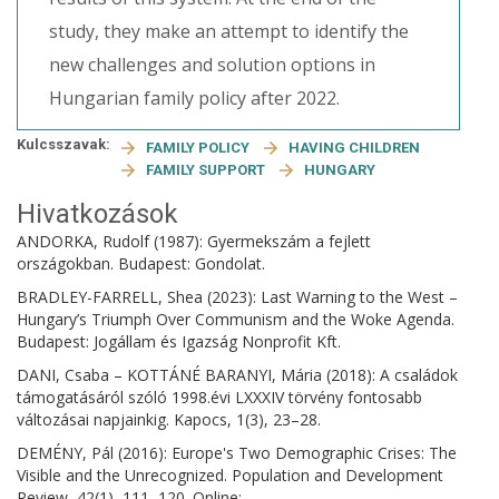
study, they make an attempt to identify the
new challenges and solution options in
Hungarian family policy after 2022.
Kulcsszavak:
FAMILY POLICY
HAVING CHILDREN
FAMILY SUPPORT
HUNGARY
Hivatkozások
ANDORKA, Rudolf (1987): Gyermekszám a fejlett
országokban. Budapest: Gondolat.
BRADLEY-FARRELL, Shea (2023): Last Warning to the West –
Hungary’s Triumph Over Communism and the Woke Agenda.
Budapest: Jogállam és Igazság Nonprofit Kft.
DANI, Csaba – KOTTÁNÉ BARANYI, Mária (2018): A családok
támogatásáról szóló 1998.évi LXXXIV törvény fontosabb
változásai napjainkig. Kapocs, 1(3), 23–28.
DEMÉNY, Pál (2016): Europe's Two Demographic Crises: The
Visible and the Unrecognized. Population and Development
Review, 42(1), 111–120. Online: