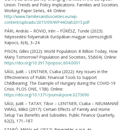
Union: Trends and Policy Implications. Families and Societies
Working Paper Series, 44. Online:
http://www.familiesandsocieties.eu/wp-
content/uploads/2015/09/WP44Olah2015.pdf
PÁRI, András – RÖVID, Irén – FŰRÉSZ, Tünde (2023):
Népesedési folyamatok Európában magyar szemszögből.
Kapocs, 6(4), 3–24.
PISON, Gilles (2022): World Population: 8 Billion Today, How
Many Tomorrow? Population and Societies, 55(604). Online:
https://doi.org/10.3917/popsoc.604.0001
SÁGI, Judit – LENTNER, Csaba (2022): Key Issues in the
Effectiveness of Public Financial Tools to Support
Childbearing. The Example of Hungary during the COVID-19
Crisis. PLOS ONE, 17(8). Online:
https://doi.org/10.1371/journal.pone.0273090
SÁGI, Judit – TATAY, Tibor – LENTNER, Csaba – NEUMANNÉ
VIRÁG, Ildikó (2017): Certain Effects of Family and Home
Setup Tax Benefits and Subsidies. Public Finance Quarterly,
62(2), 171–187.
SZABÓ, Miklós ed. (2012): Bevezetés a jog- és