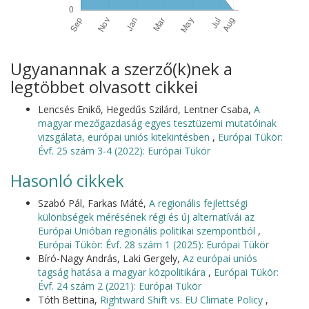
Ugyanannak a szerző(k)nek a
legtöbbet olvasott cikkei
Lencsés Enikő, Hegedűs Szilárd, Lentner Csaba,
A
magyar mezőgazdaság egyes tesztüzemi mutatóinak
vizsgálata, európai uniós kitekintésben
,
Európai Tükör:
Évf. 25 szám 3-4 (2022): Európai Tükör
Hasonló cikkek
Szabó Pál, Farkas Máté,
A regionális fejlettségi
különbségek mérésének régi és új alternatívái az
Európai Unióban regionális politikai szempontból
,
Európai Tükör: Évf. 28 szám 1 (2025): Európai Tükör
Bíró-Nagy András, Laki Gergely,
Az európai uniós
tagság hatása a magyar közpolitikára
,
Európai Tükör:
Évf. 24 szám 2 (2021): Európai Tükör
Tóth Bettina,
Rightward Shift vs. EU Climate Policy
,