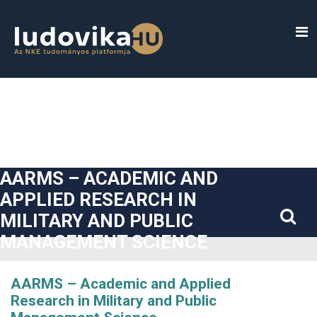
##plugins.themes.bootstrap3.accessible_menu.label##
##plugins.themes.bootstrap3.accessible_menu.main_navigatio
##plugins.themes.bootstrap3.accessible_menu.main_content#
##plugins.themes.bootstrap3.accessible_menu.sidebar##
AARMS – ACADEMIC AND
APPLIED RESEARCH IN
MILITARY AND PUBLIC
MANAGEMENT SCIENCE
AARMS – Academic and Applied
Research in Military and Public