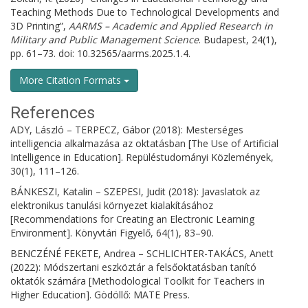
Teaching Methods Due to Technological Developments and
3D Printing”,
AARMS – Academic and Applied Research in
Military and Public Management Science
. Budapest, 24(1),
pp. 61–73. doi: 10.32565/aarms.2025.1.4.
More Citation Formats
References
ADY, László – TERPECZ, Gábor (2018): Mesterséges
intelligencia alkalmazása az oktatásban [The Use of Artificial
Intelligence in Education]. Repüléstudományi Közlemények,
30(1), 111–126.
BÁNKESZI, Katalin – SZEPESI, Judit (2018): Javaslatok az
elektronikus tanulási környezet kialakításához
[Recommendations for Creating an Electronic Learning
Environment]. Könyvtári Figyelő, 64(1), 83–90.
BENCZÉNÉ FEKETE, Andrea – SCHLICHTER-TAKÁCS, Anett
(2022): Módszertani eszköztár a felsőoktatásban tanító
oktatók számára [Methodological Toolkit for Teachers in
Higher Education]. Gödöllő: MATE Press.