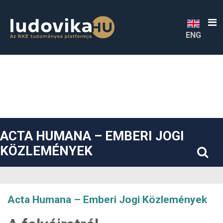
##plugins.themes.bootstrap3.accessible_menu.label##
##plugins.themes.bootstrap3.accessible_menu.main_navigatio
##plugins.themes.bootstrap3.accessible_menu.main_content#
##plugins.themes.bootstrap3.accessible_menu.sidebar##
ENG
ACTA HUMANA – EMBERI JOGI
KÖZLEMÉNYEK
Acta Humana – Emberi Jogi Közlemények