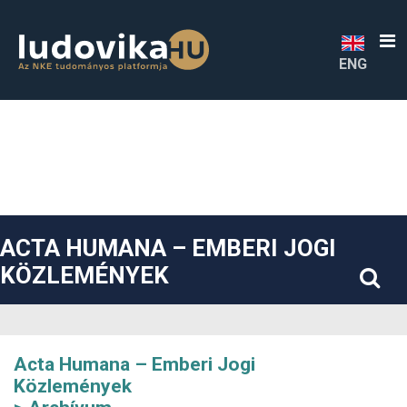
##plugins.themes.bootstrap3.accessible_menu.label##
##plugins.themes.bootstrap3.accessible_menu.main_navigatio
##plugins.themes.bootstrap3.accessible_menu.main_content#
##plugins.themes.bootstrap3.accessible_menu.sidebar##
ENG
ACTA HUMANA – EMBERI JOGI
KÖZLEMÉNYEK
Acta Humana – Emberi Jogi
Közlemények