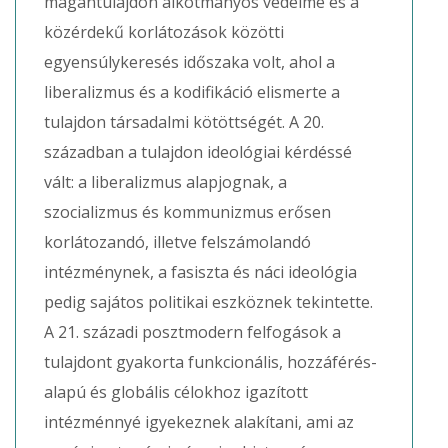
magántulajdon alkotmányos védelme és a
közérdekű korlátozások közötti
egyensúlykeresés időszaka volt, ahol a
liberalizmus és a kodifikáció elismerte a
tulajdon társadalmi kötöttségét. A 20.
században a tulajdon ideológiai kérdéssé
vált: a liberalizmus alapjognak, a
szocializmus és kommunizmus erősen
korlátozandó, illetve felszámolandó
intézménynek, a fasiszta és náci ideológia
pedig sajátos politikai eszköznek tekintette.
A 21. századi posztmodern felfogások a
tulajdont gyakorta funkcionális, hozzáférés-
alapú és globális célokhoz igazított
intézménnyé igyekeznek alakítani, ami az