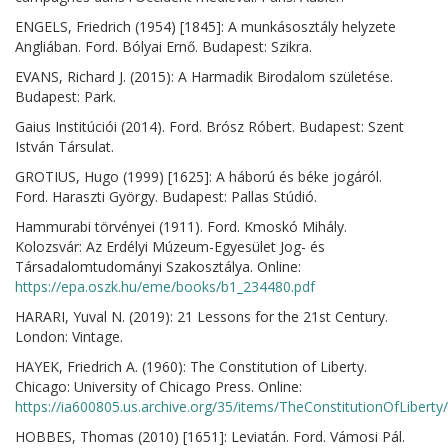
ENGELS, Friedrich (1954) [1845]: A munkásosztály helyzete
Angliában. Ford. Bólyai Ernő. Budapest: Szikra.
EVANS, Richard J. (2015): A Harmadik Birodalom születése.
Budapest: Park.
Gaius Institúciói (2014). Ford. Brósz Róbert. Budapest: Szent
István Társulat.
GROTIUS, Hugo (1999) [1625]: A háború és béke jogáról.
Ford. Haraszti György. Budapest: Pallas Stúdió.
Hammurabi törvényei (1911). Ford. Kmoskó Mihály.
Kolozsvár: Az Erdélyi Múzeum-Egyesület Jog- és
Társadalomtudományi Szakosztálya. Online:
https://epa.oszk.hu/eme/books/b1_234480.pdf
HARARI, Yuval N. (2019): 21 Lessons for the 21st Century.
London: Vintage.
HAYEK, Friedrich A. (1960): The Constitution of Liberty.
Chicago: University of Chicago Press. Online:
https://ia600805.us.archive.org/35/items/TheConstitutionOfLiber
HOBBES, Thomas (2010) [1651]: Leviatán. Ford. Vámosi Pál.