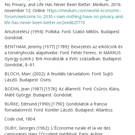
No Privacy, and Life Has Never Been Better. Medium, 2016.
november 12. Online:
https://medium.com/world-economic-
forum/welcome-to-2030-i-own-nothing-have-no-privacy-and-
life-has-never-been-better-ee2eed62f710
Arisztotelész (1994): Politika. Ford. Szabó Miklós. Budapest:
Gondolat.
BENTHAM, Jeremy (1977) [1789]: Bevezetés az erkölcsök és
a törvényhozás alapelveibe. Ford. Fehér Ferenc. In MÁRKUS
György (szerk.): Brit moralisták a XVIII. században. Budapest:
Gondolat, 8–61.
BLOCH, Marc (2002): A feudális társadalom. Ford. Sujtó
László. Budapest: Osiris.
BODIN, Jean (1987) [1576]: Az államról. Ford. Csűrös Klára,
Máté Györgyi. Budapest: Gondolat.
BURKE, Edmund (1990) [1790]: Gondolatok a francia
forradalomról. Ford. Kontler László. Budapest: Atlantisz.
Code civil, 1804.
DUBY, Georges (1962): L'Économie rurale et la vie des
campagnes dans l'Occident médiéval. Paris: Aubier.