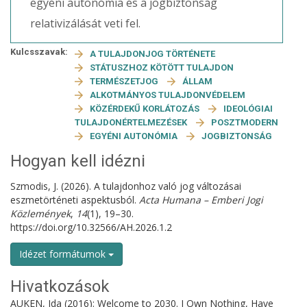
egyéni autonómia és a jogbiztonság
relativizálását veti fel.
Kulcsszavak:
A TULAJDONJOG TÖRTÉNETE
STÁTUSZHOZ KÖTÖTT TULAJDON
TERMÉSZETJOG
ÁLLAM
ALKOTMÁNYOS TULAJDONVÉDELEM
KÖZÉRDEKŰ KORLÁTOZÁS
IDEOLÓGIAI
TULAJDONÉRTELMEZÉSEK
POSZTMODERN
EGYÉNI AUTONÓMIA
JOGBIZTONSÁG
Hogyan kell idézni
Szmodis, J. (2026). A tulajdonhoz való jog változásai
eszmetörténeti aspektusból.
Acta Humana – Emberi Jogi
Közlemények
,
14
(1), 19–30.
https://doi.org/10.32566/AH.2026.1.2
Idézet formátumok
Hivatkozások
AUKEN, Ida (2016): Welcome to 2030. I Own Nothing, Have