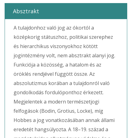
Absztrakt
A tulajdonhoz való jog az ókortól a
középkorig státuszhoz, politikai szerephez
és hierarchikus viszonyokhoz kötött
jogintézmény volt, nem absztrakt alanyi jog.
Funkciója a közösség, a hatalom és az
öröklés rendjével függött össze. Az
abszolutizmus korában a tulajdonról való
gondolkodás fordulóponthoz érkezett.
Megjelentek a modern természetjogi
felfogások (Bodin, Grotius, Locke), míg
Hobbes a jog vonatkozásában annak állami
eredetét hangsúlyozta. A 18–19. század a