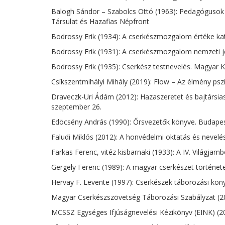
Balogh Sándor – Szabolcs Ottó (1963): Pedagógusok 
Társulat és Hazafias Népfront
Bodrossy Erik (1934): A cserkészmozgalom értéke k
Bodrossy Erik (1931): A cserkészmozgalom nemzeti j
Bodrossy Erik (1935): Cserkész testnevelés. Magyar 
Csíkszentmihályi Mihály (2019): Flow – Az élmény psz
Draveczk-Uri Ádám (2012): Hazaszeretet és bajtársia
szeptember 26.
Edöcsény András (1990): Őrsvezetők könyve. Budape
Faludi Miklós (2012): A honvédelmi oktatás és nevel
Farkas Ferenc, vitéz kisbarnaki (1933): A IV. Világj
Gergely Ferenc (1989): A magyar cserkészet történe
Hervay F. Levente (1997): Cserkészek táborozási kö
Magyar Cserkészszövetség Táborozási Szabályzat (2
MCSSZ Egységes Ifjúságnevelési Kézikönyv (EINK) (