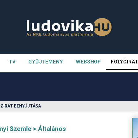
TV
GYŰJTEMENY
WEBSHOP
FOLYÓIRA
n##
#
ÉZIRAT BENYÚJTÁSA
nyi Szemle
Általános