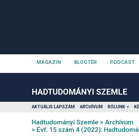
MAGAZIN
BLOGTÉR
PODCAST
##plugins.themes.bootstrap3.accessible_menu.label##
##plugins.themes.bootstrap3.accessible_menu.main_navigatio
##plugins.themes.bootstrap3.accessible_menu.main_content#
HADTUDOMÁNYI SZEMLE
##plugins.themes.bootstrap3.accessible_menu.sidebar##
AKTUÁLIS LAPSZÁM
ARCHÍVUM
RÓLUNK
K
Hadtudományi Szemle
Archívum
Évf. 15 szám 4 (2022): Hadtudomá