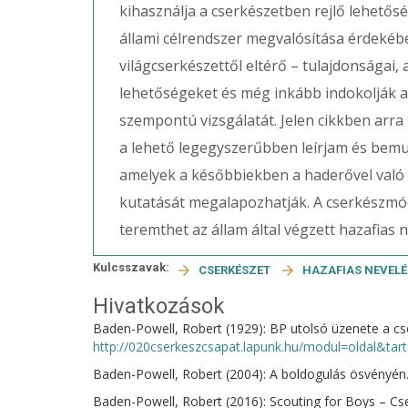
kihasználja a cserkészetben rejlő lehető
állami célrendszer megvalósítása érdekéb
világcserkészettől eltérő – tulajdonságai
lehetőségeket és még inkább indokolják
szempontú vizsgálatát. Jelen cikkben arr
a lehető legegyszerűbben leírjam és bemu
amelyek a későbbiekben a haderővel va
kutatását megalapozhatják. A cserkészmó
teremthet az állam által végzett hazafias 
Kulcsszavak:
CSERKÉSZET
HAZAFIAS NEVEL
Hivatkozások
Baden-Powell, Robert (1929): BP utolsó üzenete a cs
http://020cserkeszcsapat.lapunk.hu/modul=oldal&ta
Baden-Powell, Robert (2004): A boldogulás ösvényén
Baden-Powell, Robert (2016): Scouting for Boys – C