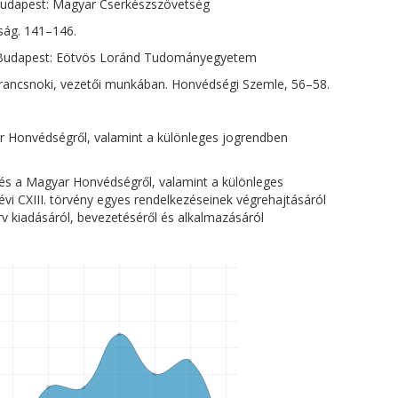
 Budapest: Magyar Cserkészszövetség
ság. 141–146.
. Budapest: Eötvös Loránd Tudományegyetem
arancsnoki, vezetői munkában. Honvédségi Szemle, 56–58.
ar Honvédségről, valamint a különleges jogrendben
l és a Magyar Honvédségről, valamint a különleges
vi CXIII. törvény egyes rendelkezéseinek végrehajtásáról
rv kiadásáról, bevezetéséről és alkalmazásáról