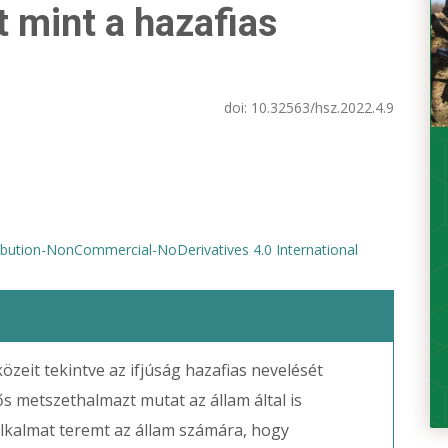
 mint a hazafias
doi:
10.32563/hsz.2022.4.9
bution-NonCommercial-NoDerivatives 4.0 International
zeit tekintve az ifjúság hazafias nevelését
ős metszethalmazt mutat az állam által is
ó alkalmat teremt az állam számára, hogy