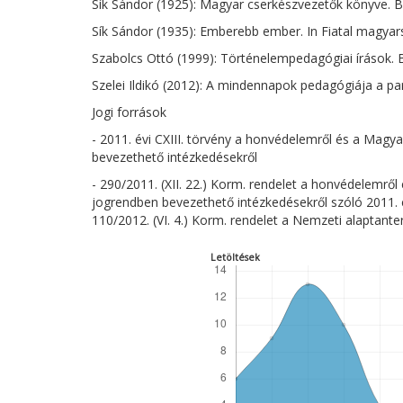
Sík Sándor (1925): Magyar cserkészvezetők könyve.
Sík Sándor (1935): Emberebb ember. In Fiatal magyar
Szabolcs Ottó (1999): Történelempedagógiai írások
Szelei Ildikó (2012): A mindennapok pedagógiája a p
Jogi források
- 2011. évi CXIII. törvény a honvédelemről és a Magy
bevezethető intézkedésekről
- 290/2011. (XII. 22.) Korm. rendelet a honvédelemrő
jogrendben bevezethető intézkedésekről szóló 2011. é
110/2012. (VI. 4.) Korm. rendelet a Nemzeti alaptante
Letöltések