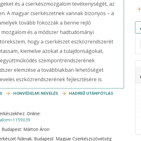
ségeket és a cserkészmozgalom tevékenységét, az
en. A magyar cserkészetnek vannak bizonyos – a
, amelyek tovább fokozzák a benne rejlő
 a mozgalom és a módszer hadtudományi
a törekszem, hogy a cserkészet eszközrendszerét
tassam, kiemelve azokat a tulajdonságokat,
ló együttműködés szempontrendszerének
dszer elemzése a továbbiakban lehetőséget
nevelés eszközrendszerének fejlesztésére is.
ÉS
HONVÉDELMI NEVELÉS
HADREŐ UTÁNPÓTLÁS
erkészekhez. Online:
rtalom=1159039
. Budapest: Márton Áron
serkészet fiúknak. Budapest: Magyar Cserkészszövetség