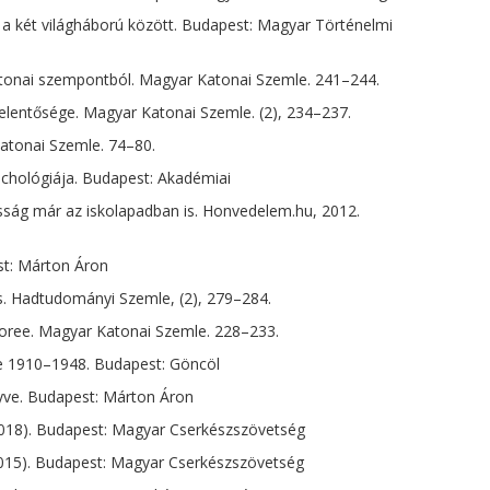
a két világháború között. Budapest: Magyar Történelmi
atonai szempontból. Magyar Katonai Szemle. 241–244.
elentősége. Magyar Katonai Szemle. (2), 234–237.
Katonai Szemle. 74–80.
ichológiája. Budapest: Akadémiai
sság már az iskolapadban is. Honvedelem.hu, 2012.
st: Márton Áron
és. Hadtudományi Szemle, (2), 279–284.
amboree. Magyar Katonai Szemle. 228–233.
te 1910–1948. Budapest: Göncöl
nyve. Budapest: Márton Áron
018). Budapest: Magyar Cserkészszövetség
2015). Budapest: Magyar Cserkészszövetség