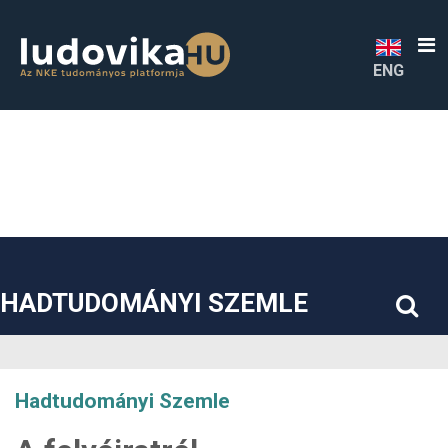
##plugins.themes.bootstrap3.accessible_menu.label##
##plugins.themes.bootstrap3.accessible_menu.main_navigatio
##plugins.themes.bootstrap3.accessible_menu.main_content#
##plugins.themes.bootstrap3.accessible_menu.sidebar##
ENG
HADTUDOMÁNYI SZEMLE
Hadtudományi Szemle