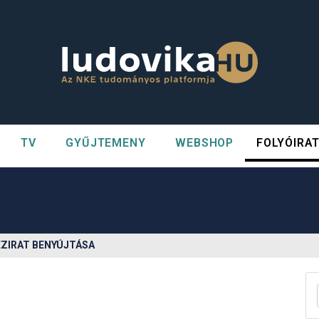
TV
GYŰJTEMENY
WEBSHOP
FOLYÓIRA
n##
#
ÉZIRAT BENYÚJTÁSA