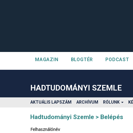
MAGAZIN
BLOGTÉR
PODCAST
##plugins.themes.bootstrap3.accessible_menu.label##
##plugins.themes.bootstrap3.accessible_menu.main_navigatio
##plugins.themes.bootstrap3.accessible_menu.main_content#
HADTUDOMÁNYI SZEMLE
##plugins.themes.bootstrap3.accessible_menu.sidebar##
AKTUÁLIS LAPSZÁM
ARCHÍVUM
RÓLUNK
K
Hadtudományi Szemle
Belépés
Felhasználónév