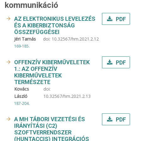
kommunikáció
AZ ELEKTRONIKUS LEVELEZÉS
PDF
ÉS A KIBERBIZTONSÁG
ÖSSZEFÜGGÉSEI
Jéri Tamás
doi:
10.32567/hm.2021.2.12
169-185.
OFFENZÍV KIBERMŰVELETEK
PDF
1.: AZ OFFENZÍV
KIBERMŰVELETEK
TERMÉSZETE
Kovács
doi:
László
10.32567/hm.2021.2.13
187-204.
A MH TÁBORI VEZETÉSI ÉS
PDF
IRÁNYÍTÁSI (C2)
SZOFTVERRENDSZER
(HUNTACCIS) INTEGRÁCIÓS