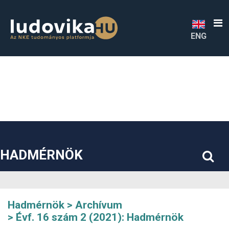
##plugins.themes.bootstrap3.accessible_menu.label##
##plugins.themes.bootstrap3.accessible_menu.main_navigatio
##plugins.themes.bootstrap3.accessible_menu.main_content#
##plugins.themes.bootstrap3.accessible_menu.sidebar##
ENG
HADMÉRNÖK
Hadmérnök
Archívum
Évf. 16 szám 2 (2021): Hadmérnök