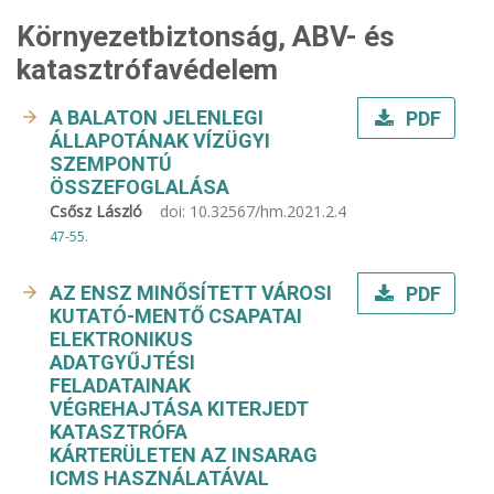
Környezetbiztonság, ABV- és
katasztrófavédelem
A BALATON JELENLEGI
PDF
ÁLLAPOTÁNAK VÍZÜGYI
SZEMPONTÚ
ÖSSZEFOGLALÁSA
Csősz László
doi:
10.32567/hm.2021.2.4
47-55.
AZ ENSZ MINŐSÍTETT VÁROSI
PDF
KUTATÓ-MENTŐ CSAPATAI
ELEKTRONIKUS
ADATGYŰJTÉSI
FELADATAINAK
VÉGREHAJTÁSA KITERJEDT
KATASZTRÓFA
KÁRTERÜLETEN AZ INSARAG
ICMS HASZNÁLATÁVAL