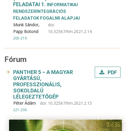
FELADATAI 1.
INFORMATIKAI
RENDSZERINTEGRÁCIÓS
FELADATOK FOGALMI ALAPJAI
Munk Sándor,
doi:
Papp Botond
10.32567/hm.2021.2.14
205-219.
Fórum
PANTHER 5 – A MAGYAR
PDF
GYÁRTÁSÚ,
PROFESSZIONÁLIS,
SOKOLDALÚ
LÉLEGEZTETŐGÉP
Péter Ádám
doi:
10.32567/hm.2021.2.15
221-236.