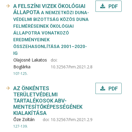
A FELSZÍNI VIZEK ÖKOLÓGIAI
PDF
ÁLLAPOTA
A NEMZETKÖZI DUNA-
VÉDELMI BIZOTTSÁG KÖZÖS DUNA
FELMÉRÉSEINEK ÖKOLÓGIAI
ÁLLAPOTRA VONATKOZÓ
EREDMÉNYEINEK
ÖSSZEHASONLÍTÁSA 2001–2020-
IG
Olajosné Lakatos
doi:
Boglárka
10.32567/hm.2021.2.8
107-125.
AZ ÖNKÉNTES
PDF
TERÜLETVÉDELMI
TARTALÉKOSOK ABV-
MENTESÍTŐKÉPESSÉGÉNEK
KIALAKÍTÁSA
Őze Zoltán
doi:
10.32567/hm.2021.2.9
127-139.