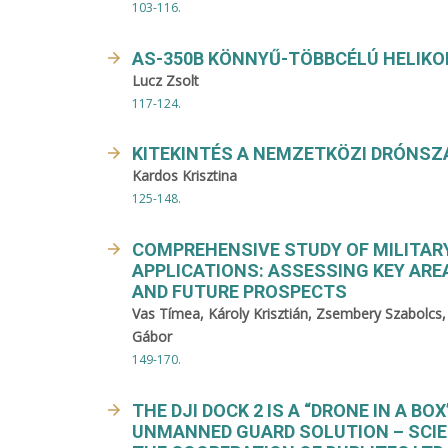
103-116.
AS-350B KÖNNYŰ-TÖBBCÉLÚ HELIKO
Lucz Zsolt
117-124.
KITEKINTÉS A NEMZETKÖZI DRÓNSZ
Kardos Krisztina
125-148.
COMPREHENSIVE STUDY OF MILITARY
APPLICATIONS: ASSESSING KEY ARE
AND FUTURE PROSPECTS
Vas Tímea, Károly Krisztián, Zsembery Szabolcs
Gábor
149-170.
THE DJI DOCK 2 IS A “DRONE IN A B
UNMANNED GUARD SOLUTION – SCIE