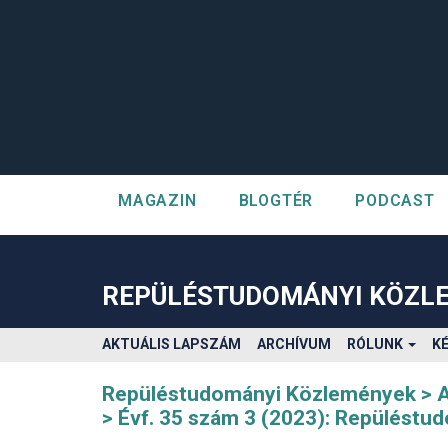
MAGAZIN
BLOGTÉR
PODCAST
##plugins.themes.bootstrap3.accessible_menu.label##
##plugins.themes.bootstrap3.accessible_menu.main_navigatio
##plugins.themes.bootstrap3.accessible_menu.main_content#
REPÜLÉSTUDOMÁNYI KÖZL
##plugins.themes.bootstrap3.accessible_menu.sidebar##
AKTUÁLIS LAPSZÁM
ARCHÍVUM
RÓLUNK
K
Repüléstudományi Közlemények
Évf. 35 szám 3 (2023): Repülést