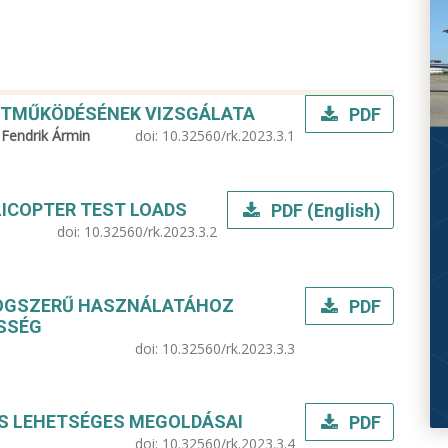
TTMŰKÖDÉSÉNEK VIZSGÁLATA
PDF
, Fendrik Ármin
doi:
10.32560/rk.2023.3.1
LICOPTER TEST LOADS
PDF (English)
doi:
10.32560/rk.2023.3.2
 JOGSZERŰ HASZNÁLATÁHOZ
PDF
SSÉG
doi:
10.32560/rk.2023.3.3
ÉS LEHETSÉGES MEGOLDÁSAI
PDF
doi:
10.32560/rk.2023.3.4