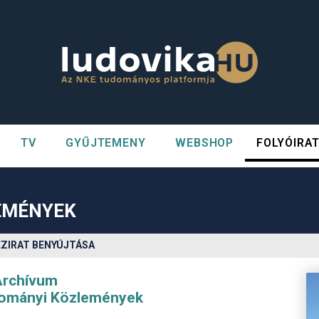
TV
GYŰJTEMENY
WEBSHOP
FOLYÓIRA
n##
#
EMÉNYEK
ÉZIRAT BENYÚJTÁSA
Archívum
udományi Közlemények