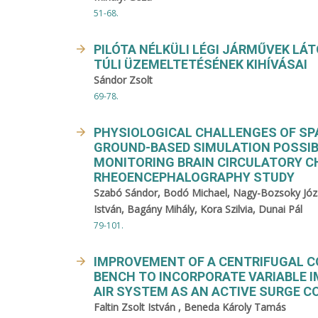
51-68.
PILÓTA NÉLKÜLI LÉGI JÁRMŰVEK LÁ
TÚLI ÜZEMELTETÉSÉNEK KIHÍVÁSAI
Sándor Zsolt
69-78.
PHYSIOLOGICAL CHALLENGES OF SP
GROUND-BASED SIMULATION POSSIBI
MONITORING BRAIN CIRCULATORY C
RHEOENCEPHALOGRAPHY STUDY
Szabó Sándor, Bodó Michael, Nagy-Bozsoky Józs
István, Bagány Mihály, Kora Szilvia, Dunai Pál
79-101.
IMPROVEMENT OF A CENTRIFUGAL 
BENCH TO INCORPORATE VARIABLE I
AIR SYSTEM AS AN ACTIVE SURGE 
Faltin Zsolt István , Beneda Károly Tamás