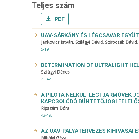
Teljes szám
PDF
UAV-SÁRKÁNY ÉS LÉGCSAVAR EGYÜ
Jankovics István, Szilágyi Dávid, Sziroczák Dávid
5-19.
DETERMINATION OF ULTRALIGHT HE
Szilágyi Dénes
21-42.
A PILÓTA NÉLKÜLI LÉGI JÁRMŰVEK
KAPCSOLÓDÓ BÜNTETŐJOGI FELELŐ
Ripszám Dóra
43-49.
AZ UAV-PÁLYATERVEZÉS KIHÍVÁSAI 
Mihályi Géza