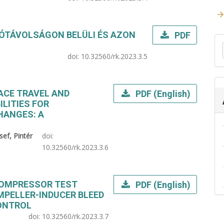
TÓTÁVOLSÁGON BELÜLI ÉS AZON
PDF
doi:
10.32560/rk.2023.3.5
ACE TRAVEL AND
PDF (English)
LITIES FOR
HANGES: A
ef, Pintér
doi:
10.32560/rk.2023.3.6
COMPRESSOR TEST
PDF (English)
MPELLER-INDUCER BLEED
CONTROL
doi:
10.32560/rk.2023.3.7