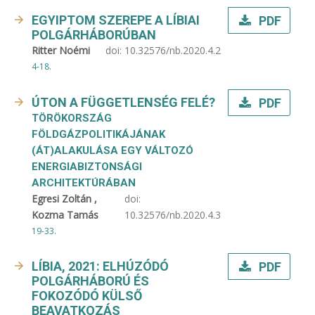
EGYIPTOM SZEREPE A LÍBIAI
PDF
POLGÁRHÁBORÚBAN
Ritter Noémi
doi:
10.32576/nb.2020.4.2
4-18.
ÚTON A FÜGGETLENSÉG FELÉ?
PDF
TÖRÖKORSZÁG
FÖLDGÁZPOLITIKÁJÁNAK
(ÁT)ALAKULÁSA EGY VÁLTOZÓ
ENERGIABIZTONSÁGI
ARCHITEKTÚRÁBAN
Egresi Zoltán ,
doi:
Kozma Tamás
10.32576/nb.2020.4.3
19-33.
LÍBIA, 2021: ELHÚZÓDÓ
PDF
POLGÁRHÁBORÚ ÉS
FOKOZÓDÓ KÜLSŐ
BEAVATKOZÁS