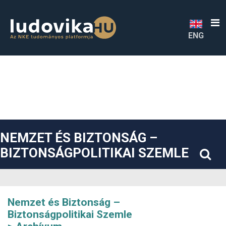
##plugins.themes.bootstrap3.accessible_menu.label##
##plugins.themes.bootstrap3.accessible_menu.main_navigatio
##plugins.themes.bootstrap3.accessible_menu.main_content#
##plugins.themes.bootstrap3.accessible_menu.sidebar##
ENG
NEMZET ÉS BIZTONSÁG –
BIZTONSÁGPOLITIKAI SZEMLE
Nemzet és Biztonság –
Biztonságpolitikai Szemle