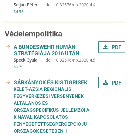
Selján Péter
doi:
10.32576/nb.2020.4.4
34-58.
Védelempolitika
A BUNDESWEHR HUMÁN
PDF
STRATÉGIÁJA 2016 UTÁN
Speck Gyula
doi:
10.32576/nb.2020.4.5
59-79.
SÁRKÁNYOK ÉS KISTIGRISEK
PDF
KELET-ÁZSIA REGIONÁLIS
FEGYVERKEZÉSI VERSENYÉNEK
ÁLTALÁNOS ÉS
ORSZÁGSPECIFIKUS JELLEMZŐI A
KÍNÁVAL KAPCSOLATOS
FENYEGETETTSÉGPERCEPCIÓJÚ
ORSZÁGOK ESETÉBEN 1.