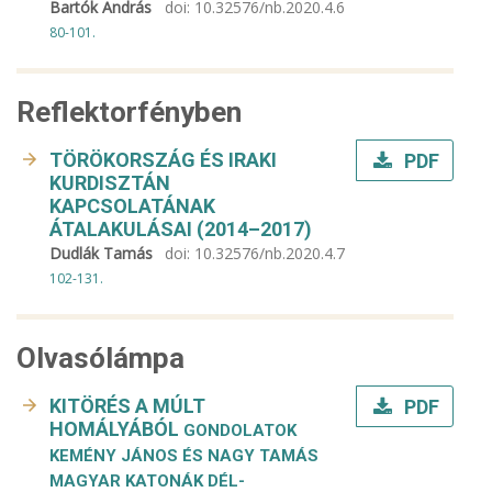
Bartók András
doi:
10.32576/nb.2020.4.6
80-101.
Reflektorfényben
TÖRÖKORSZÁG ÉS IRAKI
PDF
KURDISZTÁN
KAPCSOLATÁNAK
ÁTALAKULÁSAI (2014–2017)
Dudlák Tamás
doi:
10.32576/nb.2020.4.7
102-131.
Olvasólámpa
KITÖRÉS A MÚLT
PDF
HOMÁLYÁBÓL
GONDOLATOK
KEMÉNY JÁNOS ÉS NAGY TAMÁS
MAGYAR KATONÁK DÉL-