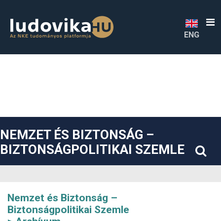
##plugins.themes.bootstrap3.accessible_menu.label##
##plugins.themes.bootstrap3.accessible_menu.main_navigatio
##plugins.themes.bootstrap3.accessible_menu.main_content#
##plugins.themes.bootstrap3.accessible_menu.sidebar##
ENG
NEMZET ÉS BIZTONSÁG –
BIZTONSÁGPOLITIKAI SZEMLE
Nemzet és Biztonság –
Biztonságpolitikai Szemle