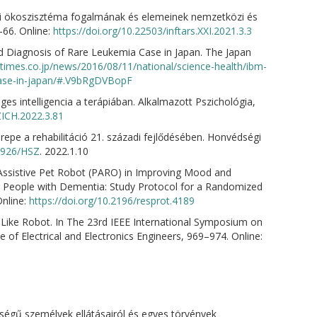
ügyi ökoszisztéma fogalmának és elemeinek nemzetközi és
–66. Online:
https://doi.org/10.22503/inftars.XXI.2021.3.3
 Diagnosis of Rare Leukemia Case in Japan. The Japan
times.co.jp/news/2016/08/11/national/science-health/ibm-
-case-in-japan/#.V9bRgDVBopF
s intelligencia a terápiában. Alkalmazott Pszichológia,
ZICH.2022.3.81
pe a rehabilitáció 21. századi fejlődésében. Honvédségi
35926/HSZ
. 2022.1.10
ly Assistive Pet Robot (PARO) in Improving Mood and
r People with Dementia: Study Protocol for a Randomized
Online:
https://doi.org/10.2196/resprot.4189
-Like Robot. In The 23rd IEEE International Symposium on
of Electrical and Electronics Engineers, 969–974. Online:
ségű személyek ellátásairól és egyes törvények