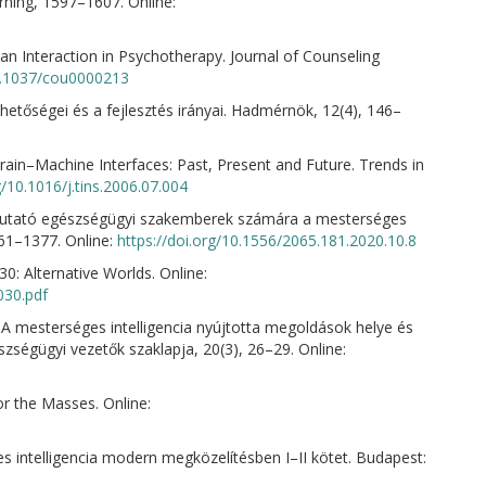
rning, 1597–1607. Online:
n Interaction in Psychotherapy. Journal of Counseling
10.1037/cou0000213
hetőségei és a fejlesztés irányai. Hadmérnök, 12(4), 146–
rain–Machine Interfaces: Past, Present and Future. Trends in
g/10.1016/j.tins.2006.07.004
utató egészségügyi szakemberek számára a mesterséges
61–1377. Online:
https://doi.org/10.1556/2065.181.2020.10.8
30: Alternative Worlds. Online:
030.pdf
A mesterséges intelligencia nyújtotta megoldások helye és
zségügyi vezetők szaklapja, 20(3), 26–29. Online:
or the Masses. Online:
s intelligencia modern megközelítésben I–II kötet. Budapest: