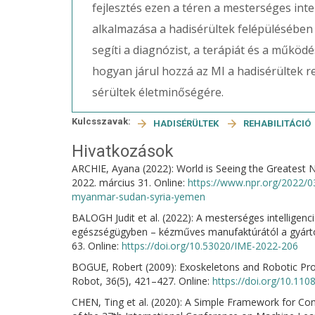
fejlesztés ezen a téren a mesterséges intel
alkalmazása a hadisérültek felépülésében 
segíti a diagnózist, a terápiát és a működé
hogyan járul hozzá az MI a hadisérültek re
sérültek életminőségére.
Kulcsszavak:
HADISÉRÜLTEK
REHABILITÁCIÓ
Hivatkozások
ARCHIE, Ayana (2022): World is Seeing the Greatest N
2022. március 31. Online:
https://www.npr.org/2022/0
myanmar-sudan-syria-yemen
BALOGH Judit et al. (2022): A mesterséges intelligen
egészségügyben – kézműves manufaktúrától a gyártós
63. Online:
https://doi.org/10.53020/IME-2022-206
BOGUE, Robert (2009): Exoskeletons and Robotic Pros
Robot, 36(5), 421–427. Online:
https://doi.org/10.1
CHEN, Ting et al. (2020): A Simple Framework for Con