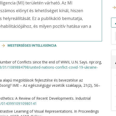
ligencia (MI) területén várható. Az MI
számos előnyt és lehetőséget kínál, hiszen
s helyreállítását. Ez a publikáció bemutatja,
habilitációjához, és milyen pozitív hatása van a
MESTERSÉGES INTELLIGENCIA
umber of Conflicts since the end of WWII, U.N. Says. npr.org,
3/31/1089884798/united-nations-conflict-covid-19-ukraine-
cia alapú megoldások fejlesztése és bevezetése az
orig? IME – Az egészségügyi vezetők szaklapja, 21(2), 56–
thetics: A Review of Recent Developments. Industrial
108/01439910910980141
trastive Learning of Visual Representations. In Proceedings