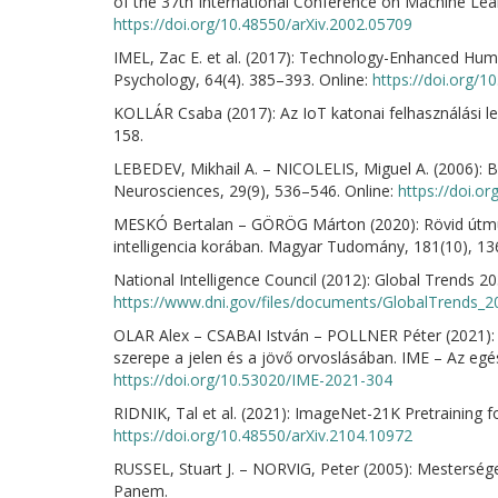
of the 37th International Conference on Machine Lea
https://doi.org/10.48550/arXiv.2002.05709
IMEL, Zac E. et al. (2017): Technology-Enhanced Huma
Psychology, 64(4). 385–393. Online:
https://doi.org/
KOLLÁR Csaba (2017): Az IoT katonai felhasználási le
158.
LEBEDEV, Mikhail A. – NICOLELIS, Miguel A. (2006): B
Neurosciences, 29(9), 536–546. Online:
https://doi.or
MESKÓ Bertalan – GÖRÖG Márton (2020): Rövid útm
intelligencia korában. Magyar Tudomány, 181(10), 13
National Intelligence Council (2012): Global Trends 20
https://www.dni.gov/files/documents/GlobalTrends_2
OLAR Alex – CSABAI István – POLLNER Péter (2021): 
szerepe a jelen és a jövő orvoslásában. IME – Az egés
https://doi.org/10.53020/IME-2021-304
RIDNIK, Tal et al. (2021): ImageNet-21K Pretraining f
https://doi.org/10.48550/arXiv.2104.10972
RUSSEL, Stuart J. – NORVIG, Peter (2005): Mestersége
Panem.