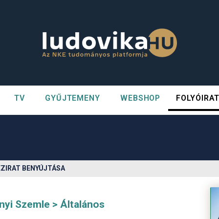
TV
GYŰJTEMENY
WEBSHOP
FOLYÓIRA
n##
#
ÉZIRAT BENYÚJTÁSA
nyi Szemle
Általános