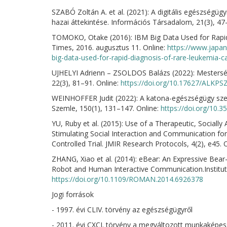
SZABÓ Zoltán A. et al. (2021): A digitális egészség
hazai áttekintése. Információs Társadalom, 21(3), 47
TOMOKO, Otake (2016): IBM Big Data Used for Rapid
Times, 2016. augusztus 11. Online:
https://www.japan
big-data-used-for-rapid-diagnosis-of-rare-leukemia
UJHELYI Adrienn – ZSOLDOS Balázs (2022): Mestersége
22(3), 81–91. Online:
https://doi.org/10.17627/ALKPS
WEINHOFFER Judit (2022): A katona-egészségügy szere
Szemle, 150(1), 131–147. Online:
https://doi.org/10.
YU, Ruby et al. (2015): Use of a Therapeutic, Social
Stimulating Social Interaction and Communication fo
Controlled Trial. JMIR Research Protocols, 4(2), e45. 
ZHANG, Xiao et al. (2014): eBear: An Expressive Bear
Robot and Human Interactive Communication.Institute 
https://doi.org/10.1109/ROMAN.2014.6926378
Jogi források
- 1997. évi CLIV. törvény az egészségügyről
- 2011. évi CXCI. törvény a megváltozott munkaképes