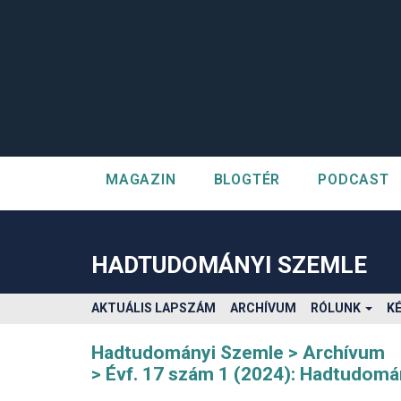
MAGAZIN
BLOGTÉR
PODCAST
##plugins.themes.bootstrap3.accessible_menu.label##
##plugins.themes.bootstrap3.accessible_menu.main_navigatio
##plugins.themes.bootstrap3.accessible_menu.main_content#
HADTUDOMÁNYI SZEMLE
##plugins.themes.bootstrap3.accessible_menu.sidebar##
AKTUÁLIS LAPSZÁM
ARCHÍVUM
RÓLUNK
K
Hadtudományi Szemle
Archívum
Évf. 17 szám 1 (2024): Hadtudomá