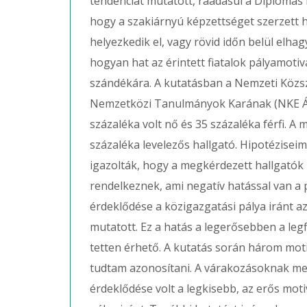
tendenciát mutatott, ráadásul a Diplomás P
hogy a szakiárnyú képzettséget szerzett 
helyezkedik el, vagy rövid időn belül elha
hogyan hat az érintett fiatalok pályamotiv
szándékára. A kutatásban a Nemzeti Közs
Nemzetközi Tanulmányok Karának (NKE ÁNT
százaléka volt nő és 35 százaléka férfi. A 
százaléka levelezős hallgató. Hipotézise
igazolták, hogy a megkérdezett hallgatók 
rendelkeznek, ami negatív hatással van a 
érdeklődése a közigazgatási pálya iránt a
mutatott. Ez a hatás a legerősebben a leg
tetten érhető. A kutatás során három motiv
tudtam azonosítani. A várakozásoknak meg
érdeklődése volt a legkisebb, az erős mot