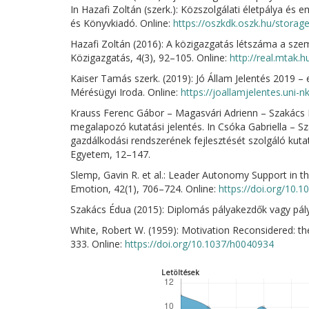
In Hazafi Zoltán (szerk.): Közszolgálati életpálya é
és Könyvkiadó. Online:
https://oszkdk.oszk.hu/stora
Hazafi Zoltán (2016): A közigazgatás létszáma a sze
Közigazgatás, 4(3), 92–105. Online:
http://real.mtak.
Kaiser Tamás szerk. (2019): Jó Állam Jelentés 2019 –
Mérésügyi Iroda. Online:
https://joallamjelentes.uni-
Krauss Ferenc Gábor – Magasvári Adrienn – Szakács É
megalapozó kutatási jelentés. In Csóka Gabriella – Sz
gazdálkodási rendszerének fejlesztését szolgáló kuta
Egyetem, 12–147.
Slemp, Gavin R. et al.: Leader Autonomy Support in t
Emotion, 42(1), 706–724. Online:
https://doi.org/10.
Szakács Édua (2015): Diplomás pályakezdők vagy pál
White, Robert W. (1959): Motivation Reconsidered: t
333. Online:
https://doi.org/10.1037/h0040934
Letöltések