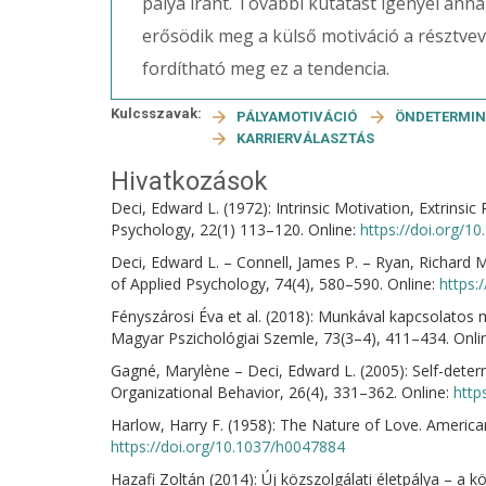
pálya iránt. További kutatást igényel anna
erősödik meg a külső motiváció a résztve
fordítható meg ez a tendencia.
Kulcsszavak:
PÁLYAMOTIVÁCIÓ
ÖNDETERMIN
KARRIERVÁLASZTÁS
Hivatkozások
Deci, Edward L. (1972): Intrinsic Motivation, Extrinsic
Psychology, 22(1) 113–120. Online:
https://doi.org/1
Deci, Edward L. – Connell, James P. – Ryan, Richard M
of Applied Psychology, 74(4), 580–590. Online:
https:
Fényszárosi Éva et al. (2018): Munkával kapcsolatos 
Magyar Pszichológiai Szemle, 73(3–4), 411–434. Onli
Gagné, Marylène – Deci, Edward L. (2005): Self-deter
Organizational Behavior, 26(4), 331–362. Online:
http
Harlow, Harry F. (1958): The Nature of Love. America
https://doi.org/10.1037/h0047884
Hazafi Zoltán (2014): Új közszolgálati életpálya – a k