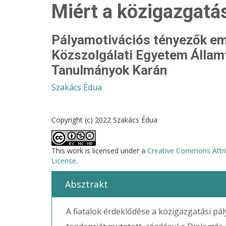
Miért a közigazgatá
Pályamotivációs tényezők em
Közszolgálati Egyetem Álla
Tanulmányok Karán
Szakács Édua
Copyright (c) 2022 Szakács Édua
This work is licensed under a
Creative Commons Attri
License
.
Absztrakt
A fiatalok érdeklődése a közigazgatási pá