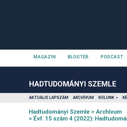
MAGAZIN
BLOGTÉR
PODCAST
##plugins.themes.bootstrap3.accessible_menu.label##
##plugins.themes.bootstrap3.accessible_menu.main_navigatio
##plugins.themes.bootstrap3.accessible_menu.main_content#
HADTUDOMÁNYI SZEMLE
##plugins.themes.bootstrap3.accessible_menu.sidebar##
AKTUÁLIS LAPSZÁM
ARCHÍVUM
RÓLUNK
K
Hadtudományi Szemle
Archívum
Évf. 15 szám 4 (2022): Hadtudomá