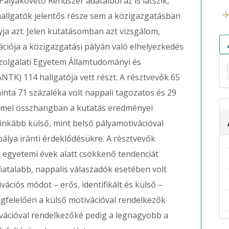
ályakövető Rendszer adataiból az is látszik,
hallgatók jelentős része sem a közigazgatásban
gyja azt. Jelen kutatásomban azt vizsgálom,
ációja a közigazgatási pályán való elhelyezkedés
zolgálati Egyetem Államtudományi és
K) 114 hallgatója vett részt. A résztvevők 65
minta 71 százaléka volt nappali tagozatos és 29
immel összhangban a kutatás eredményei
inkább külső, mint belső pályamotivációval
pálya iránti érdeklődésükre. A résztvevők
z egyetemi évek alatt csökkenő tendenciát
fiatalabb, nappalis válaszadók esetében volt
ációs módot – erős, identifikált és külső –
felelően a külső motivációval rendelkezők
ivációval rendelkezőké pedig a legnagyobb a