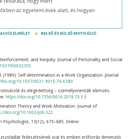
k feltárása, hogy miért
vőkben az egyetemi évek alatt, és hogyan
ÁCIÓS ELMÉLET
BELSŐ ÉS KÜLSŐ MOTIVÁCIÓ
 Reinforcement, and Inequity. Journal of Personality and Social
0.1037/h0032355
. (1989): Self-determination in a Work Organization. Journal
//doi.org/10.1037/0021-9010.74.4.580
motivációk és elégedettség – személyorientált elemzés.
ne:
https://doi.org/10.1556/0016.2018.73.3.3
mination Theory and Work Motivation. Journal of
s://doi.org/10.1002/job.322
n Psychologist, 13(12), 673–685. Online:
özszolgálat fejlesztésének jogi és emberi erőforrás dimenziói.