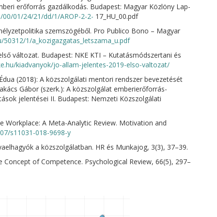
s emberi erőforrás gazdálkodás. Budapest: Magyar Közlöny Lap-
ge/00/01/24/21/dd/1/AROP-2-2-
17_HU_00.pdf
mélyzetpolitika szemszögéből. Pro Publico Bono – Magyar
hu/50312/1/a_kozigazgatas_letszama_u.pdf
 első változat. Budapest: NKE KTI – Kutatásmódszertani és
nke.hu/kiadvanyok/jo-allam-jelentes-2019-elso-valtozat/
dua (2018): A közszolgálati mentori rendszer bevezetését
akács Gábor (szerk.): A közszolgálat emberierőforrás-
tások jelentései II. Budapest: Nemzeti Közszolgálati
he Workplace: A Meta-Analytic Review. Motivation and
1007/s11031-018-9698-y
yaelhagyók a közszolgálatban. HR és Munkajog, 3(3), 37–39.
he Concept of Competence. Psychological Review, 66(5), 297–