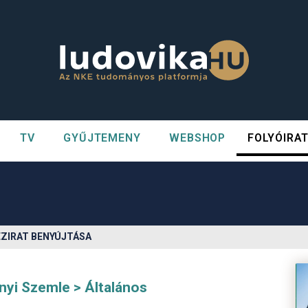
TV
GYŰJTEMENY
WEBSHOP
FOLYÓIRA
n##
#
ÉZIRAT BENYÚJTÁSA
nyi Szemle
Általános