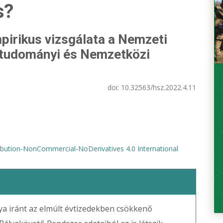
s?
pirikus vizsgálata a Nemzeti
mtudományi és Nemzetközi
doi:
10.32563/hsz.2022.4.11
bution-NonCommercial-NoDerivatives 4.0 International
lya iránt az elmúlt évtizedekben csökkenő