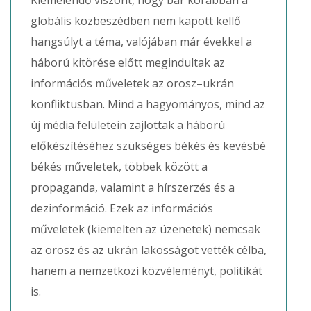
Kiemelendő viszont, hogy bár korábban a
globális közbeszédben nem kapott kellő
hangsúlyt a téma, valójában már évekkel a
háború kitörése előtt megindultak az
információs műveletek az orosz–ukrán
konfliktusban. Mind a hagyományos, mind az
új média felületein zajlottak a háború
előkészítéséhez szükséges békés és kevésbé
békés műveletek, többek között a
propaganda, valamint a hírszerzés és a
dezinformáció. Ezek az információs
műveletek (kiemelten az üzenetek) nemcsak
az orosz és az ukrán lakosságot vették célba,
hanem a nemzetközi közvéleményt, politikát
is.