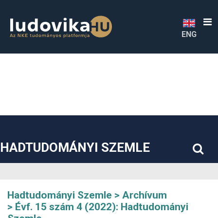
##plugins.themes.bootstrap3.accessible_menu.label##
##plugins.themes.bootstrap3.accessible_menu.main_navigatio
##plugins.themes.bootstrap3.accessible_menu.main_content#
##plugins.themes.bootstrap3.accessible_menu.sidebar##
ENG
HADTUDOMÁNYI SZEMLE
Hadtudományi Szemle
Archívum
Évf. 15 szám 4 (2022): Hadtudományi