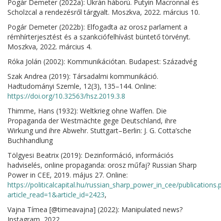
Pogár Demeter (2022a): Ukrán háború. Putyin Macronnal és
Scholzcal a rendezésről tárgyalt. Moszkva, 2022. március 10.
Pogár Demeter (2022b): Elfogadta az orosz parlament a
rémhírterjesztést és a szankciófelhívást büntető törvényt.
Moszkva, 2022. március 4.
Róka Jolán (2002): Kommunikációtan. Budapest: Századvég
Szak Andrea (2019): Társadalmi kommunikáció.
Hadtudományi Szemle, 12(3), 135–144. Online:
https://doi.org/10.32563/hsz.2019.3.8
Thimme, Hans (1932): Weltkrieg ohne Waffen. Die
Propaganda der Westmächte gege Deutschland, ihre
Wirkung und ihre Abwehr. Stuttgart–Berlin: J. G. Cotta’sche
Buchhandlung
Tölgyesi Beatrix (2019): Dezinformáció, információs
hadviselés, online propaganda: orosz műfaj? Russian Sharp
Power in CEE, 2019. május 27. Online:
https://politicalcapital.hu/russian_sharp_power_in_cee/publications.
article_read=1&article_id=2423
,
Vajna Tímea [@timeavajna] (2022): Manipulated news?
Instagram, 2022.