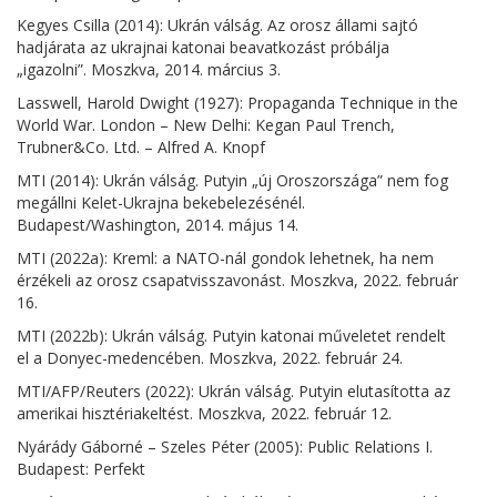
Kegyes Csilla (2014): Ukrán válság. Az orosz állami sajtó
hadjárata az ukrajnai katonai beavatkozást próbálja
„igazolni”. Moszkva, 2014. március 3.
Lasswell, Harold Dwight (1927): Propaganda Technique in the
World War. London – New Delhi: Kegan Paul Trench,
Trubner&Co. Ltd. – Alfred A. Knopf
MTI (2014): Ukrán válság. Putyin „új Oroszországa” nem fog
megállni Kelet-Ukrajna bekebelezésénél.
Budapest/Washington, 2014. május 14.
MTI (2022a): Kreml: a NATO-nál gondok lehetnek, ha nem
érzékeli az orosz csapatvisszavonást. Moszkva, 2022. február
16.
MTI (2022b): Ukrán válság. Putyin katonai műveletet rendelt
el a Donyec-medencében. Moszkva, 2022. február 24.
MTI/AFP/Reuters (2022): Ukrán válság. Putyin elutasította az
amerikai hisztériakeltést. Moszkva, 2022. február 12.
Nyárády Gáborné – Szeles Péter (2005): Public Relations I.
Budapest: Perfekt