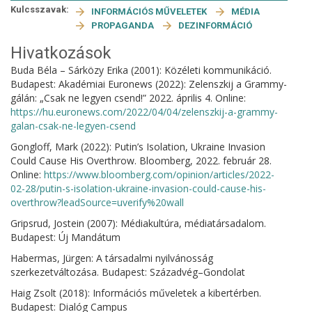
Kulcsszavak:
INFORMÁCIÓS MŰVELETEK
MÉDIA
PROPAGANDA
DEZINFORMÁCIÓ
Hivatkozások
Buda Béla – Sárközy Erika (2001): Közéleti kommunikáció.
Budapest: Akadémiai Euronews (2022): Zelenszkij a Grammy-
gálán: „Csak ne legyen csend!” 2022. április 4. Online:
https://hu.euronews.com/2022/04/04/zelenszkij-a-grammy-
galan-csak-ne-legyen-csend
Gongloff, Mark (2022): Putin’s Isolation, Ukraine Invasion
Could Cause His Overthrow. Bloomberg, 2022. február 28.
Online:
https://www.bloomberg.com/opinion/articles/2022-
02-28/putin-s-isolation-ukraine-invasion-could-cause-his-
overthrow?leadSource=uverify%20wall
Gripsrud, Jostein (2007): Médiakultúra, médiatársadalom.
Budapest: Új Mandátum
Habermas, Jürgen: A társadalmi nyilvánosság
szerkezetváltozása. Budapest: Századvég–Gondolat
Haig Zsolt (2018): Információs műveletek a kibertérben.
Budapest: Dialóg Campus