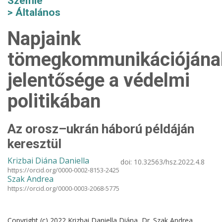
Szemle
Általános
Napjaink
tömegkommunikációjána
jelentősége a védelmi
politikában
Az orosz–ukrán háború példáján
keresztül
Krizbai Diána Daniella
doi:
10.32563/hsz.2022.4.8
https://orcid.org/0000-0002-8153-2425
Szak Andrea
https://orcid.org/0000-0003-2068-5775
Copyright (c) 2022 Krizbai Daniella Diána, Dr. Szak Andrea