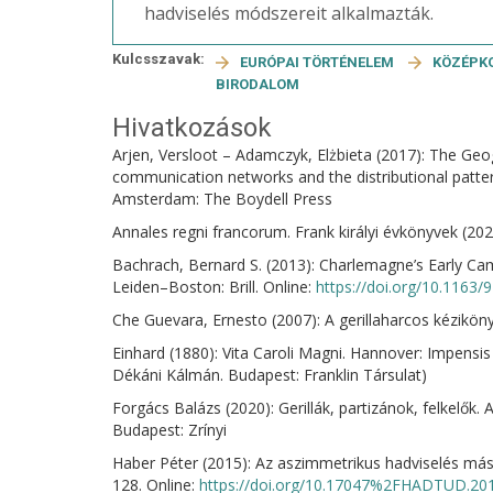
hadviselés módszereit alkalmazták.
Kulcsszavak:
EURÓPAI TÖRTÉNELEM
KÖZÉPK
BIRODALOM
Hivatkozások
Arjen, Versloot – Adamczyk, Elżbieta (2017): The Geo
communication networks and the distributional patte
Amsterdam: The Boydell Press
Annales regni francorum. Frank királyi évkönyvek (2
Bachrach, Bernard S. (2013): Charlemagne’s Early Cam
Leiden–Boston: Brill. Online:
https://doi.org/10.1163
Che Guevara, Ernesto (2007): A gerillaharcos kézikönyv
Einhard (1880): Vita Caroli Magni. Hannover: Impensis b
Dékáni Kálmán. Budapest: Franklin Társulat)
Forgács Balázs (2020): Gerillák, partizánok, felkelők. A
Budapest: Zrínyi
Haber Péter (2015): Az aszimmetrikus hadviselés má
128. Online:
https://doi.org/10.17047%2FHADTUD.201