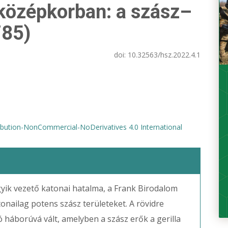
 középkorban: a szász–
785)
doi:
10.32563/hsz.2022.4.1
bution-NonCommercial-NoDerivatives 4.0 International
yik vezető katonai hatalma, a Frank Birodalom
onailag potens szász területeket. A rövidre
 háborúvá vált, amelyben a szász erők a gerilla