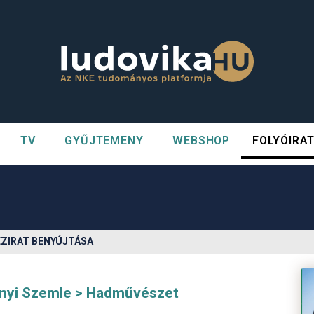
TV
GYŰJTEMENY
WEBSHOP
FOLYÓIRA
n##
#
ÉZIRAT BENYÚJTÁSA
nyi Szemle
Hadművészet