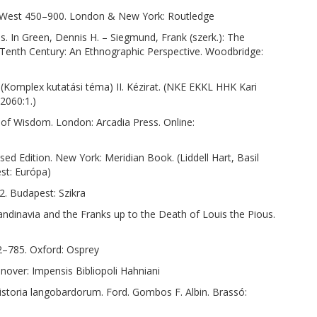
an West 450–900. London & New York: Routledge
. In Green, Dennis H. – Siegmund, Frank (szerk.): The
 Tenth Century: An Ethnographic Perspective. Woodbridge:
 (Komplex kutatási téma) II. Kézirat. (NKE EKKL HHK Kari
/2060:1.)
of Wisdom. London: Arcadia Press. Online:
ised Edition. New York: Meridian Book. (Liddell Hart, Basil
est: Európa)
. Budapest: Szikra
andinavia and the Franks up to the Death of Louis the Pious.
2–785. Oxford: Osprey
over: Impensis Bibliopoli Hahniani
istoria langobardorum. Ford. Gombos F. Albin. Brassó: