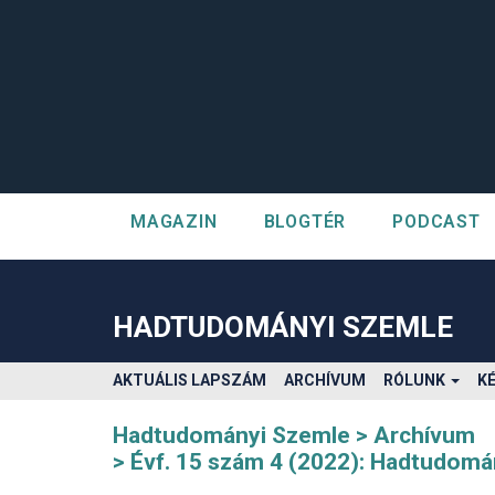
MAGAZIN
BLOGTÉR
PODCAST
##plugins.themes.bootstrap3.accessible_menu.label##
##plugins.themes.bootstrap3.accessible_menu.main_navigatio
##plugins.themes.bootstrap3.accessible_menu.main_content#
HADTUDOMÁNYI SZEMLE
##plugins.themes.bootstrap3.accessible_menu.sidebar##
AKTUÁLIS LAPSZÁM
ARCHÍVUM
RÓLUNK
K
Hadtudományi Szemle
Archívum
Évf. 15 szám 4 (2022): Hadtudomá