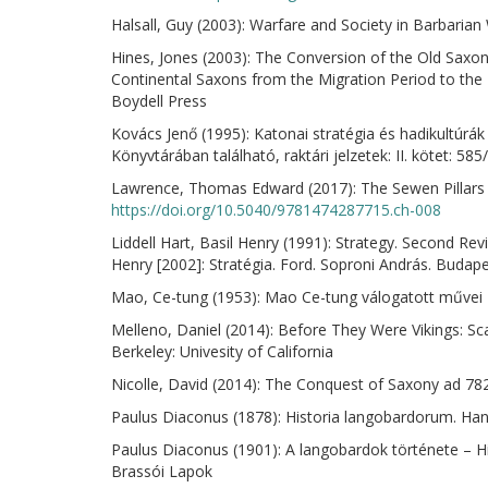
Halsall, Guy (2003): Warfare and Society in Barbari
Hines, Jones (2003): The Conversion of the Old Saxons
Continental Saxons from the Migration Period to the
Boydell Press
Kovács Jenő (1995): Katonai stratégia és hadikultúrák
Könyvtárában található, raktári jelzetek: II. kötet: 585
Lawrence, Thomas Edward (2017): The Sewen Pillars 
https://doi.org/10.5040/9781474287715.ch-008
Liddell Hart, Basil Henry (1991): Strategy. Second Rev
Henry [2002]: Stratégia. Ford. Soproni András. Budap
Mao, Ce-tung (1953): Mao Ce-tung válogatott művei 2
Melleno, Daniel (2014): Before They Were Vikings: Sc
Berkeley: Univesity of California
Nicolle, David (2014): The Conquest of Saxony ad 78
Paulus Diaconus (1878): Historia langobardorum. Hann
Paulus Diaconus (1901): A langobardok története – H
Brassói Lapok