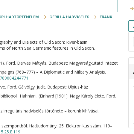
ORI HADTÖRTÉNELEM
GERILLA HADVISELÉS
FRANK
graphy and Dialects of Old Saxon: River-basin
rns of North Sea Germanic features in Old Saxon.
021). Ford. Darvas Mátyás. Budapest: Magyarságkutató Intézet
paigns (768–777) – A Diplomatic and Military Analysis.
/9789004244771
e. Ford. Gálvölgyi Judit. Budapest: Ulpius-ház
ibliopolii Hahniani. (Einhard [1901]: Nagy Károly élete. Ford.
z irreguláris hadviselés története – korunk kihívásai.
s szempontból. Hadtudomány, 25. Elektronikus szám. 119–
5.25.E.119