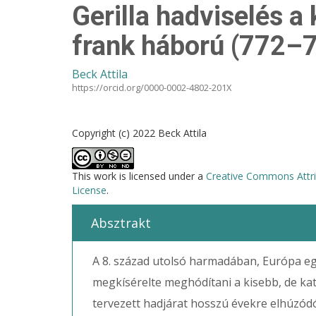
Gerilla hadviselés a
frank háború (772–
Beck Attila
https://orcid.org/0000-0002-4802-201X
Copyright (c) 2022 Beck Attila
This work is licensed under a
Creative Commons Attri
License
.
Absztrakt
A 8. század utolsó harmadában, Európa eg
megkísérelte meghódítani a kisebb, de kat
tervezett hadjárat hosszú évekre elhúzódó