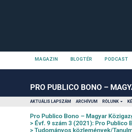
MAGAZIN
BLOGTÉR
PODCAST
##plugins.themes.bootstrap3.accessible_menu.label##
##plugins.themes.bootstrap3.accessible_menu.main_navigatio
##plugins.themes.bootstrap3.accessible_menu.main_content#
PRO PUBLICO BONO – MAG
##plugins.themes.bootstrap3.accessible_menu.sidebar##
AKTUÁLIS LAPSZÁM
ARCHÍVUM
RÓLUNK
K
Pro Publico Bono – Magyar Közigaz
Évf. 9 szám 3 (2021): Pro Publico
Tudományos közlemények/Tanul