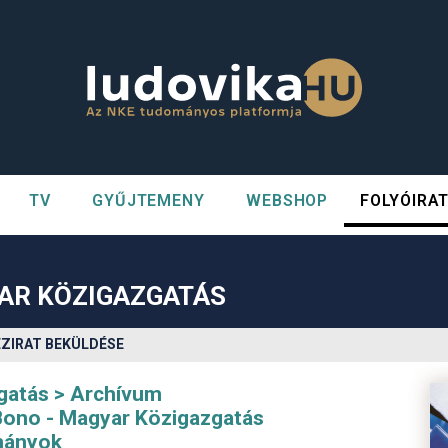
TV
GYŰJTEMENY
WEBSHOP
FOLYÓIRA
n##
#
YAR KÖZIGAZGATÁS
ÉZIRAT BEKÜLDÉSE
gatás
Archívum
 Bono - Magyar Közigazgatás
mányok