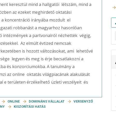
nt keresztül mind a hallgatói létszám, mind a
özben az ezeket meghirdető oktatási
a a koncentráció irányába mozdult el
z ágazati robbanást a magyarhoz hasonlóan
tó intézmények a partvonalról nézhették végig,
zésekkel. Az elmúlt évtized nemcsak
kezetében is hozott változásokat, ami lehetővé
sége legyen és meg is érje becsatlakozni a
kba és konzorciumokba. A tanulmány a
emzi az online oktatás világpiacának alakulását
l e területen érzékelhető üzleti veszélyeit és
ONLINE
DOMINÁNS VÁLLALAT
VERSENYZŐ
ENY
KISZORÍTÁSI HATÁS