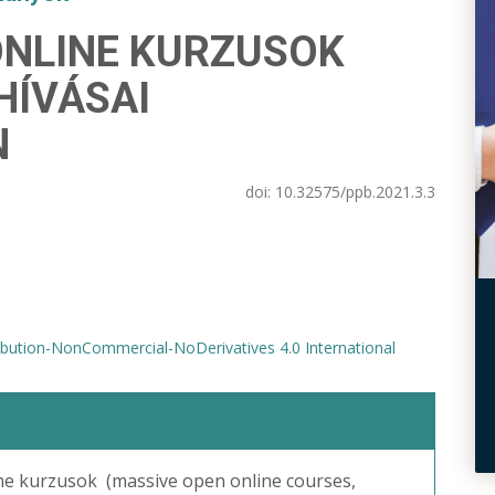
ONLINE KURZUSOK
HÍVÁSAI
N
doi:
10.32575/ppb.2021.3.3
bution-NonCommercial-NoDerivatives 4.0 International
ine kurzusok (massive open online courses,