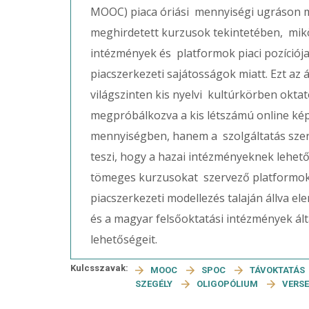
MOOC) piaca óriási mennyiségi ugráson me
meghirdetett kurzusok tekintetében, mik
intézmények és platformok piaci pozíciój
piacszerkezeti sajátosságok miatt. Ezt a
világszinten kis nyelvi kultúrkörben okta
megpróbálkozva a kis létszámú online kép
mennyiségben, hanem a szolgáltatás szer
teszi, hogy a hazai intézményeknek lehető
tömeges kurzusokat szervező platformo
piacszerkezeti modellezés talaján állva el
és a magyar felsőoktatási intézmények álta
lehetőségeit.
Kulcsszavak:
MOOC
SPOC
TÁVOKTATÁS
SZEGÉLY
OLIGOPÓLIUM
VERS