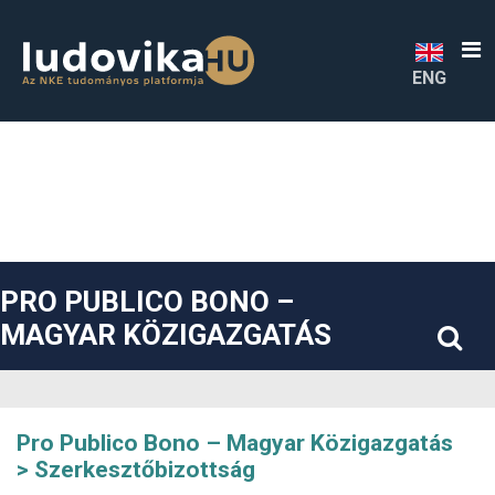
##plugins.themes.bootstrap3.accessible_menu.label##
##plugins.themes.bootstrap3.accessible_menu.main_navigatio
##plugins.themes.bootstrap3.accessible_menu.main_content#
##plugins.themes.bootstrap3.accessible_menu.sidebar##
ENG
PRO PUBLICO BONO –
MAGYAR KÖZIGAZGATÁS
Pro Publico Bono – Magyar Közigazgatás
Szerkesztőbizottság