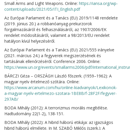
Small Arms and Light Weapons. Online:
https://iansa.org/wp-
content/uploads/2021/05/ITI_English.pdf
Az Európai Parlament és a Tanács (EU) 2019/1148 rendelete
(2019. június 20.) a robbanóanyag-prekurzorok
forgalmazásáról és felhasználásáról, az 1907/2006/EK
rendelet módosításáról, valamint a 98/2013/EU rendelet
hatályon kívül helyezéséről.
Az Európai Parlament és a Tanács (EU) 2021/555 irányelve
(2021. március 24.) a fegyverek megszerzésének és
tartásának ellenőrzéséről. Conference 2006. Online:
https://www.un.org/events/smallarms2006/pdf/international_instru
BÁRCZI Géza – ORSZÁGH László főszerk. (1959–1962): A
magyar nyelv értelmező szótára. Online:
https://www.arcanum.com/hu/online-kiadvanyok/Lexikonok-
a-magyar-nyelv-ertelmezo-szotara-1BE8B/f-28F2F/fegyver-
297AB/
BODA Mihály (2012): A terrorizmus morális megítélése.
Hadtudomány 22(1-2), 138-151.
BODA Mihály (2022): A hibrid háború etikája: az igazságos
hibrid háború elmélete. In M. SZABÓ Miklós (szerk.): A