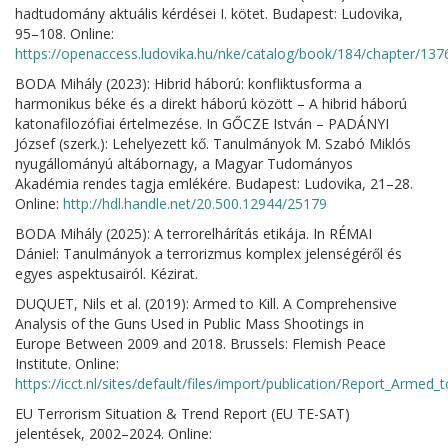
hadtudomány aktuális kérdései I. kötet. Budapest: Ludovika,
95–108. Online:
https://openaccess.ludovika.hu/nke/catalog/book/184/chapter/137
BODA Mihály (2023): Hibrid háború: konfliktusforma a
harmonikus béke és a direkt háború között – A hibrid háború
katonafilozófiai értelmezése. In GŐCZE István – PADÁNYI
József (szerk.): Lehelyezett kő. Tanulmányok M. Szabó Miklós
nyugállományú altábornagy, a Magyar Tudományos
Akadémia rendes tagja emlékére. Budapest: Ludovika, 21–28.
Online:
http://hdl.handle.net/20.500.12944/25179
BODA Mihály (2025): A terrorelhárítás etikája. In RÉMAI
Dániel: Tanulmányok a terrorizmus komplex jelenségéről és
egyes aspektusairól. Kézirat.
DUQUET, Nils et al. (2019): Armed to Kill. A Comprehensive
Analysis of the Guns Used in Public Mass Shootings in
Europe Between 2009 and 2018. Brussels: Flemish Peace
Institute. Online:
https://icct.nl/sites/default/files/import/publication/Report_Armed_t
EU Terrorism Situation & Trend Report (EU TE-SAT)
jelentések, 2002–2024. Online: