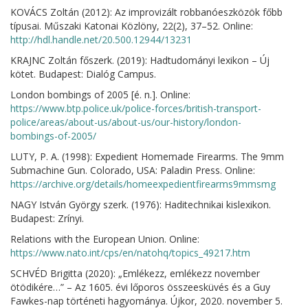
KOVÁCS Zoltán (2012): Az improvizált robbanóeszközök főbb
típusai. Műszaki Katonai Közlöny, 22(2), 37–52. Online:
http://hdl.handle.net/20.500.12944/13231
KRAJNC Zoltán főszerk. (2019): Hadtudományi lexikon – Új
kötet. Budapest: Dialóg Campus.
London bombings of 2005 [é. n.]. Online:
https://www.btp.police.uk/police-forces/british-transport-
police/areas/about-us/about-us/our-history/london-
bombings-of-2005/
LUTY, P. A. (1998): Expedient Homemade Firearms. The 9mm
Submachine Gun. Colorado, USA: Paladin Press. Online:
https://archive.org/details/homeexpedientfirearms9mmsmg
NAGY István György szerk. (1976): Haditechnikai kislexikon.
Budapest: Zrínyi.
Relations with the European Union. Online:
https://www.nato.int/cps/en/natohq/topics_49217.htm
SCHVÉD Brigitta (2020): „Emlékezz, emlékezz november
ötödikére…” – Az 1605. évi lőporos összeesküvés és a Guy
Fawkes-nap történeti hagyománya. Újkor, 2020. november 5.