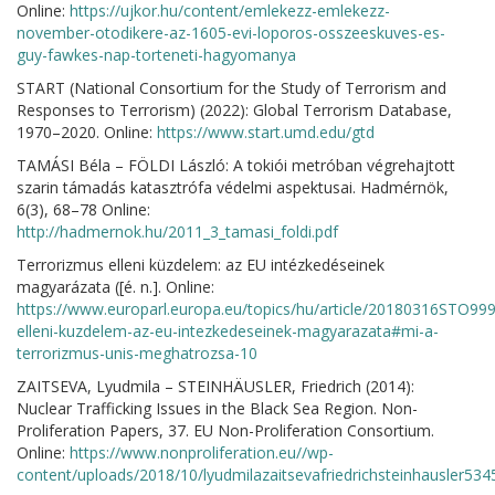
Online:
https://ujkor.hu/content/emlekezz-emlekezz-
november-otodikere-az-1605-evi-loporos-osszeeskuves-es-
guy-fawkes-nap-torteneti-hagyomanya
START (National Consortium for the Study of Terrorism and
Responses to Terrorism) (2022): Global Terrorism Database,
1970–2020. Online:
https://www.start.umd.edu/gtd
TAMÁSI Béla – FÖLDI László: A tokiói metróban végrehajtott
szarin támadás katasztrófa védelmi aspektusai. Hadmérnök,
6(3), 68–78 Online:
http://hadmernok.hu/2011_3_tamasi_foldi.pdf
Terrorizmus elleni küzdelem: az EU intézkedéseinek
magyarázata ([é. n.]. Online:
https://www.europarl.europa.eu/topics/hu/article/20180316STO999
elleni-kuzdelem-az-eu-intezkedeseinek-magyarazata#mi-a-
terrorizmus-unis-meghatrozsa-10
ZAITSEVA, Lyudmila – STEINHÄUSLER, Friedrich (2014):
Nuclear Trafficking Issues in the Black Sea Region. Non-
Proliferation Papers, 37. EU Non-Proliferation Consortium.
Online:
https://www.nonproliferation.eu//wp-
content/uploads/2018/10/lyudmilazaitsevafriedrichsteinhausler53