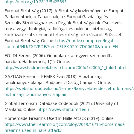
https://doi.org/10.2813/5425593
Európai Bizottság (2017): A Bizottság közleménye az Európai
Parlamentnek, a Tanácsnak, az Európai Gazdasági és
Szociális Bizottságnak és a Régiók Bizottságának. Cselekvési
terv a vegyi, biológiai, radiológiai és nukleáris biztonsági
kockázatokkal szembeni felkészültség fokozásáról. Brüsszel:
Európai Bizottság. Online:
https://eur-lex.europa.eu/legal-
content/HU/TXT/PDF/?uri=CELEX:52017DC0610&from=EN
FÖLDI Ferenc (2006): Gondolatok a fegyver szerepéről a
harcban. Hadmérnök, 1(1). Online:
http://www.hadmernok.hu/archivum/2006/1/2006_1_foldi1.html
GAZDAG Ferenc – REMEK Éva (2018): A biztonsági
tanulmányok alapjai. Budapest: Dialóg Campus. Online:
https://webshop.ludovika.hu/termek/konyvek/rendeszettudomany/
biztonsagi-tanulmanyok-alapjai/
Global Terrorism Database Codebook (2021). University of
Mariland. Online:
https://www.start.umd.edu
Homemade Firearms Used In Halle Attack (2019). Online:
https://www.thefirearmblog.com/blog/2019/10/16/homemade-
firearms-used-in-halle-attack/