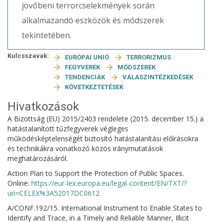
jövőbeni terrorcselekmények során
alkalmazandó eszközök és módszerek
tekintetében.
Kulcsszavak:
EURÓPAI UNIÓ
TERRORIZMUS
FEGYVEREK
MÓDSZEREK
TENDENCIÁK
VÁLASZINTÉZKEDÉSEK
KÖVETKEZTETÉSEK
Hivatkozások
A Bizottság (EU) 2015/2403 rendelete (2015. december 15.) a
hatástalanított tűzfegyverek végleges
működésképtelenségét biztosító hatástalanítási előírásokra
és technikákra vonatkozó közös iránymutatások
meghatározásáról.
Action Plan to Support the Protection of Public Spaces.
Online:
https://eur-lex.europa.eu/legal-content/EN/TXT/?
uri=CELEX%3A52017DC0612
A/CONF.192/15. International Instrument to Enable States to
Identify and Trace, in a Timely and Reliable Manner, Illicit