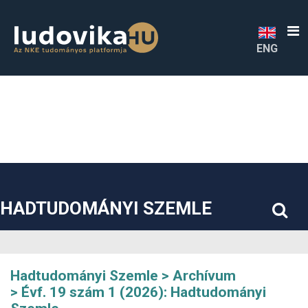
##plugins.themes.bootstrap3.accessible_menu.label##
##plugins.themes.bootstrap3.accessible_menu.main_navigatio
##plugins.themes.bootstrap3.accessible_menu.main_content#
##plugins.themes.bootstrap3.accessible_menu.sidebar##
ENG
HADTUDOMÁNYI SZEMLE
Hadtudományi Szemle
Archívum
Évf. 19 szám 1 (2026): Hadtudományi