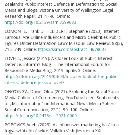
Zealand's Public Interest Defence in Defamation to Social
Media and Blogs. Victoria University of Wellington Legal
Research Paper, 21, 1–46. Online:
https://doi.org/10.2139/ssrn.3599683
LOMONTE, Frank D. – LEIBERT, Stephanie (2023): Internet
Famous: Are Online Influencers and Micro-Celebrities Public
Figures Under Defamation Law? Missouri Law Review, 88(3),
715–749. Online:
https://ssrn.com/abstract=4678037
LOVELL, Jessica (2019): A Closer Look at Public Interest
Defence. Inforrm’s Blog – The International Forum for
Responsible Media Blog, 2019. április 3. Online:
https://inforrm.org/2019/04/03/a-closer-look-at-the-public-
interest-defence-jessica-lovell/
ONG’ONG’A, Daniel Oloo (2021): Exploring the Social Social
Media Culture of Commenting: YouTube Users Sentiment’s
of „Misinformation” on International News Media Sphere.
Social Communication, 22(1), 90–100. Online:
https://doi.org/10.2478/sc-2021-0009
POPOVICS Anett (2023): Az influenszer marketing hatása a
fogyasztói döntésekre. Vállalkozásfejlesztés a XXI.