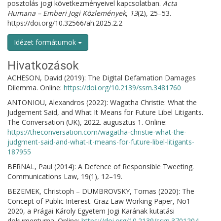
posztolás jogi következményeivel kapcsolatban.
Acta
Humana – Emberi Jogi Közlemények
,
13
(2), 25–53.
https://doi.org/10.32566/ah.2025.2.2
Idézet formátumok
Hivatkozások
ACHESON, David (2019): The Digital Defamation Damages
Dilemma. Online:
https://doi.org/10.2139/ssrn.3481760
ANTONIOU, Alexandros (2022): Wagatha Christie: What the
Judgement Said, and What It Means for Future Libel Litigants.
The Conversation (UK), 2022. augusztus 1. Online:
https://theconversation.com/wagatha-christie-what-the-
judgment-said-and-what-it-means-for-future-libel-litigants-
187955
BERNAL, Paul (2014): A Defence of Responsible Tweeting.
Communications Law, 19(1), 12–19.
BEZEMEK, Christoph – DUMBROVSKY, Tomas (2020): The
Concept of Public Interest. Graz Law Working Paper, No1-
2020, a Prágai Károly Egyetem Jogi Karának kutatási
dokumentuma. Online:
https://doi.org/10.2139/ssrn.3701204