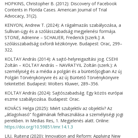
HOPKINS, Christopher B. (2012): Discovery of Facebook
Contents in Florida Cases. American Journal of Trial
Advocacy, 31(2).
KENYON, Andrew T. (2024): A rágalmazás szabályozása, a
Sullivan-ügy és a szólásszabadság megjelenési formája.
STONE, Adrienne – SCHAUER, Frederick [szerk.]: A
szólásszabadság oxfordi kézikönyve. Budapest: Orac, 299–
322.
KOLTAY András (2014): A sajtó-helyreigazítási jog. CSEHI
Zoltán – KOLTAY András – NAVRATYIL Zoltán (szerk.): A
személyiség és a média a polgári és a büntetőjogban Az új
Polgári Törvénykönyvre és az új Büntető Törvénykönyvre
tekintettel. Budapest: Wolters Kluwer, 289–356.
KOLTAY András (2024): Sajtószabadság. Egy közös európai
eszme szabályozása. Budapest: Orac.
KOVÁCS Helga (2025): Miért szubjektív az objektív? Az
„átlagolvasó” fogalmának felhasználása a személyiségi jogi
perekben. In Medias Res, 1. Megjelenés alatt. Online:
https://doi.org/10.59851/imr.14.1.3
LIU, Ruiteng (2020): Innovation and Reform: Applying New