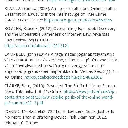
BLAIR, Alexandra (2023): Amateur Sleuths and Online Truths:
Defamation Lawsuits in the Internet Age of True Crime.
SSRN, 31–32. Online:
https://doi.org/10.2139/ssrn.4666365
BOYDEN, Bruce E. (2012): Oversharing: Facebook Discovery
and the Unbearable Sameness of Internet Law. Arkansas
Law Review, 65(1). Online:
https://ssrn.com/abstract=2012121
CAMPBELL, John (2014): A rágalmazás jogának folyamatos
változásai. A mulasztás kérdése, valamint a jó hírnévhez és a
véleménynyilvánításhoz való jog összeegyeztetése az
angolszáz jogrendekben napjainkban. In Medias Res, 3(1), 1–
40. Online:
https://szakcikkadatbazis.hu/doc/4820262
CLARKE, Barry (2016): Revealed: The Stuff of Life on Screen
Now. Tribunals, 1, 8–11. Online:
https://www.judiciary.uk/wp-
content/uploads/2016/01/clarke_perils-of-the-online-world-
pt2-summer2013.pdf
CONNOLLY, Rachel (2022): For Influencers, Social Justice Is
No More Than a Branding Device. Irish Examiner, 2022.
február 10. Online: