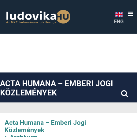
##plugins.themes.bootstrap3.accessible_menu.label##
##plugins.themes.bootstrap3.accessible_menu.main_navigatio
##plugins.themes.bootstrap3.accessible_menu.main_content#
##plugins.themes.bootstrap3.accessible_menu.sidebar##
ENG
ACTA HUMANA – EMBERI JOGI
KÖZLEMÉNYEK
Acta Humana – Emberi Jogi
Közlemények