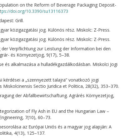
 Population on the Reform of Beverage Packaging Deposit-
ttps://doi.org/10.3390/su13116373
apest: Grill.
gyar közigazgatási jog. Különös rész. Miskolc: Z-Press.
gyar közigazgatási jog. Különös rész. Miskolc: Z-Press.
g der Verpflichtung zur Leistung der Information bei den
rár- és Környezetjog, 9(17), 5–38.
ése és alkalmazása a hulladékgazdálkodásban. Miskolci Jogi
si kérdései a „szennyezett talajra” vonatkozó jogi
Miskolcinensis Sectio Juridica et Politica, 28(32), 353–370.
ragung der Abfallbewirtschaftung. Agrárés Környezetjog,
ategorization of Fly Ash in EU and the Hungarian Law –
ngineering, 7(10), 60–73.
 besorolása az Európai Uniós és a magyar jog alapján: A
litika, 4(13), 125–137.