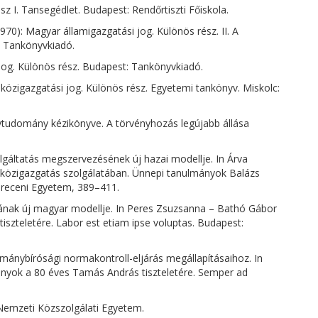
z I. Tansegédlet. Budapest: Rendőrtiszti Főiskola.
70): Magyar államigazgatási jog. Különös rész. II. A
: Tankönyvkiadó.
 jog. Különös rész. Budapest: Tankönyvkiadó.
ar közigazgatási jog. Különös rész. Egyetemi tankönyv. Miskolc:
ytudomány kézikönyve. A törvényhozás legújabb állása
lgáltatás megszervezésének új hazai modellje. In Árva
ar közigazgatás szolgálatában. Ünnepi tanulmányok Balázs
breceni Egyetem, 389–411.
ásának új magyar modellje. In Peres Zsuzsanna – Bathó Gábor
iszteletére. Labor est etiam ipse voluptas. Budapest:
tmánybírósági normakontroll-eljárás megállapításaihoz. In
ányok a 80 éves Tamás András tiszteletére. Semper ad
: Nemzeti Közszolgálati Egyetem.