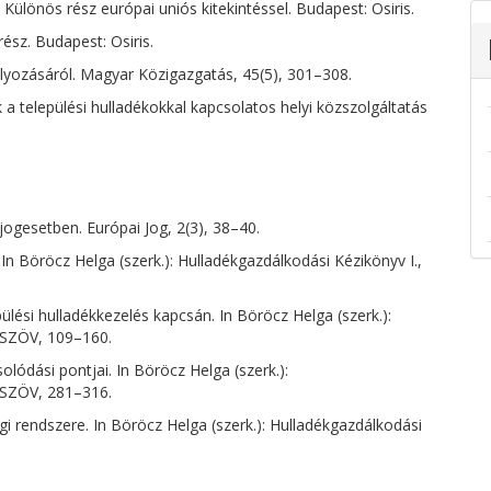
 Különös rész európai uniós kitekintéssel. Budapest: Osiris.
rész. Budapest: Osiris.
ályozásáról. Magyar Közigazgatás, 45(5), 301–308.
 települési hulladékokkal kapcsolatos helyi közszolgáltatás
jogesetben. Európai Jog, 2(3), 38–40.
In Böröcz Helga (szerk.): Hulladékgazdálkodási Kézikönyv I.,
lési hulladékkezelés kapcsán. In Böröcz Helga (szerk.):
RSZÖV, 109–160.
lódási pontjai. In Böröcz Helga (szerk.):
RSZÖV, 281–316.
i rendszere. In Böröcz Helga (szerk.): Hulladékgazdálkodási