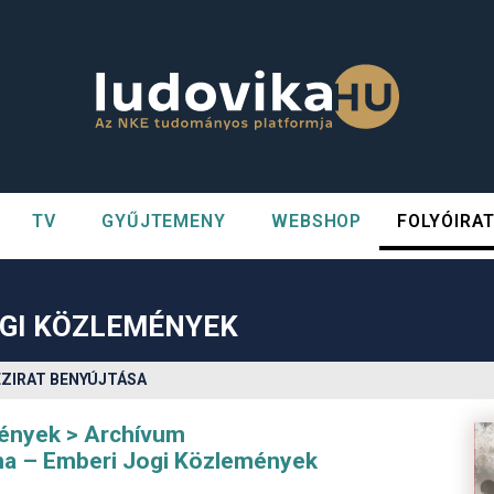
TV
GYŰJTEMENY
WEBSHOP
FOLYÓIRA
n##
#
OGI KÖZLEMÉNYEK
ÉZIRAT BENYÚJTÁSA
mények
Archívum
na – Emberi Jogi Közlemények