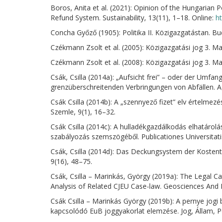
Boros, Anita et al. (2021): Opinion of the Hungarian
Refund System. Sustainability, 13(11), 1–18. Online:
h
Concha Győző (1905): Politika II. Közigazgatástan. Bud
Czékmann Zsolt et al. (2005): Közigazgatási jog 3. Ma
Czékmann Zsolt et al. (2008): Közigazgatási jog 3. Ma
Csák, Csilla (2014a): „Aufsicht frei” – oder der Umfan
grenzüberschreitenden Verbringungen von Abfällen. Ag
Csák Csilla (2014b): A „szennyező fizet” elv értelmez
Szemle, 9(1), 16–32.
Csák Csilla (2014c): A hulladékgazdálkodás elhatárolá
szabályozás szemszögéből. Publicationes Universitatis 
Csák, Csilla (2014d): Das Deckungsystem der Kostent
9(16), 48–75.
Csák, Csilla – Marinkás, György (2019a): The Legal C
Analysis of Related CJEU Case-law. Geosciences And E
Csák Csilla – Marinkás György (2019b): A pernye jogi
kapcsolódó EuB joggyakorlat elemzése. Jog, Állam, Po