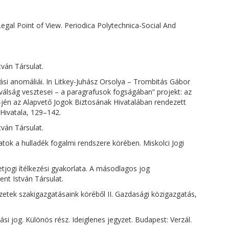
egal Point of View. Periodica Polytechnica-Social And
tván Társulat.
si anomáliái. In Litkey-Juhász Orsolya – Trombitás Gábor
A válság vesztesei – a paragrafusok fogságában” projekt: az
-jén az Alapvető Jogok Biztosának Hivatalában rendezett
Hivatala, 129–142.
tván Társulat.
atok a hulladék fogalmi rendszere körében. Miskolci Jogi
etjogi ítélkezési gyakorlata. A másodlagos jog
nt István Társulat.
ezetek szakigazgatásaink köréből II. Gazdasági közigazgatás,
si jog. Különös rész. Ideiglenes jegyzet. Budapest: Verzál.