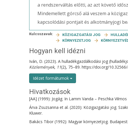
a rendszerváltás előtti, az azt követő idős
Mindemellett górcső alá veszem a közigazg
kapcsolódási pontjait és alkotmányjogi b
Kulcsszavak:
KÖZIGAZGATÁSI JOG
HULLADÉ
KÖRNYEZETJOG
KÖRNYEZETVÉ
Hogyan kell idézni
Iván, D. (2023). A hulladékgazdálkodási jog (hulladék
Közlemények
,
11
(2), 75–89. https://doi.org/10.32566
Idézet formátumok
Hivatkozások
[AA] (1999): Jogág. In Lamm Vanda – Peschka Vilmos (
Árva Zsuzsanna et al. (2020): Közigazgatási jog. Sz
Kluwer.
Bakács Tibor (1992): Magyar környezetjog. Budapest: