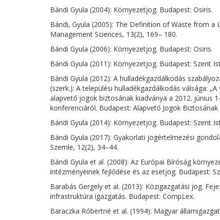
Bándi Gyula (2004): Környezetjog. Budapest: Osiris.
Bándi, Gyula (2005): The Definition of Waste from a L
Management Sciences, 13(2), 169– 180.
Bándi Gyula (2006): Környezetjog. Budapest: Osiris.
Bándi Gyula (2011): Környezetjog. Budapest: Szent Is
Bándi Gyula (2012): A hulladékgazdálkodás szabályozá
(szerk.): A települési hulladékgazdálkodás válsága: „
alapvető jogok biztosának kiadványa a 2012. június 1
konferenciáról. Budapest: Alapvető Jogok Biztosának 
Bándi Gyula (2014): Környezetjog. Budapest: Szent Is
Bándi Gyula (2017): Gyakorlati jogértelmezési gondol
Szemle, 12(2), 34–44.
Bándi Gyula et al. (2008): Az Európai Bíróság környez
intézményeinek fejlődése és az esetjog. Budapest: Sze
Barabás Gergely et al. (2013): Közigazgatási jog. Fej
infrastruktúra igazgatás. Budapest: CompLex.
Baraczka Róbertné et al. (1994): Magyar államigazgatá