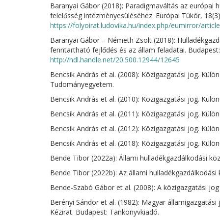
Baranyai Gábor (2018): Paradigmaváltás az európai hu
felelősség intézményesüléséhez. Európai Tükör, 18(3)
https://folyoirat.ludovika.hu/index.php/eumirror/artic
Baranyai Gábor – Németh Zsolt (2018): Hulladékgazdál
fenntartható fejlődés és az állam feladatai. Budapest
http://hdl.handle.net/20.500.12944/12645
Bencsik András et al. (2008): Közigazgatási jog. Külön
Tudományegyetem.
Bencsik András et al. (2010): Közigazgatási jog. Kül
Bencsik András et al. (2011): Közigazgatási jog. Kül
Bencsik András et al. (2012): Közigazgatási jog. Kül
Bencsik András et al. (2018): Közigazgatási jog. Kül
Bende Tibor (2022a): Állami hulladékgazdálkodási köz
Bende Tibor (2022b): Az állami hulladékgazdálkodási k
Bende-Szabó Gábor et al. (2008): A közigazgatási jo
Berényi Sándor et al. (1982): Magyar államigazgatási 
Kézirat. Budapest: Tankönyvkiadó.