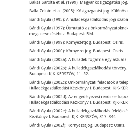
Baksa Sarolta et al. (1999): Magyar közigazgatási jog.
Balla Zoltán et al. (2005): Közigazgatási jog. Különös 
Bándi Gyula (1995): A hulladékgazdálkodás jogi szab
Bándi Gyula (1997): Útmutató az önkormányzatoknak a
megszervezéséhez. Budapest: BM.
Bándi Gyula (1999): Környezetjog. Budapest: Osiris.
Bándi Gyula (2000): Környezetjog. Budapest: Osiris.
Bándi Gyula (2002a): A hulladék fogalma egy aktuális 
Bándi Gyula (2002b): A hulladékgazdálkodási törvény. 
Budapest: KJK-KERSZÖV, 11–52.
Bándi Gyula (2002c): Önkormányzati feladatok a telepü
Hulladékgazdálkodási Kézikönyv I. Budapest: KJK-KE
Bándi Gyula (2002d): Az engedélyezési rendszer kapcso
Hulladékgazdálkodási Kézikönyv I. Budapest: KJK-KE
Bándi Gyula (2002e): A hulladékgazdálkodás felelősség
Kézikönyv I. Budapest: KJK-KERSZÖV, 317–344.
Bándi Gyula (2002f): Környezetjog. Budapest: Osiris.