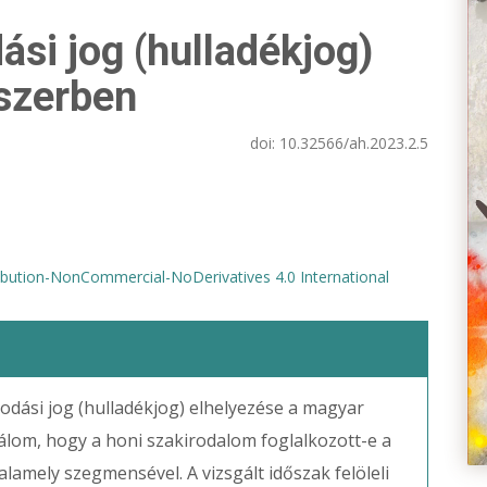
si jog (hulladékjog)
dszerben
doi:
10.32566/ah.2023.2.5
bution-NonCommercial-NoDerivatives 4.0 International
kodási jog (hulladékjog) elhelyezése a magyar
lom, hogy a honi szakirodalom foglalkozott-e a
lamely szegmensével. A vizsgált időszak felöleli