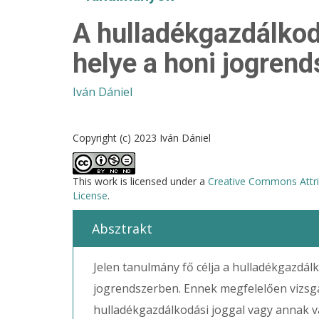
A hulladékgazdálkodá
helye a honi jogren
Iván Dániel
Copyright (c) 2023 Iván Dániel
This work is licensed under a
Creative Commons Attri
License
.
Absztrakt
Jelen tanulmány fő célja a hulladékgazdál
jogrendszerben. Ennek megfelelően vizsgá
hulladékgazdálkodási joggal vagy annak va