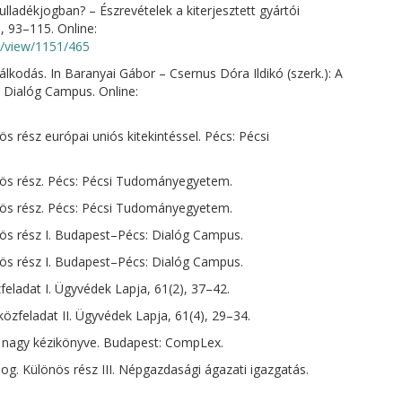
lladékjogban? – Észrevételek a kiterjesztett gyártói
, 93–115. Online:
le/view/1151/465
kodás. In Baranyai Gábor – Csernus Dóra Ildikó (szerk.): A
: Dialóg Campus. Online:
ös rész európai uniós kitekintéssel. Pécs: Pécsi
önös rész. Pécs: Pécsi Tudományegyetem.
önös rész. Pécs: Pécsi Tudományegyetem.
önös rész I. Budapest–Pécs: Dialóg Campus.
önös rész I. Budapest–Pécs: Dialóg Campus.
feladat I. Ügyvédek Lapja, 61(2), 37–42.
özfeladat II. Ügyvédek Lapja, 61(4), 29–34.
g nagy kézikönyve. Budapest: CompLex.
jog. Különös rész III. Népgazdasági ágazati igazgatás.