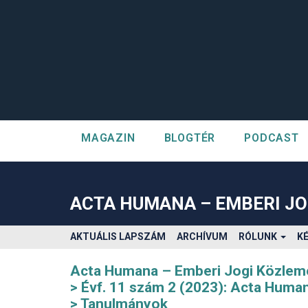
MAGAZIN
BLOGTÉR
PODCAST
##plugins.themes.bootstrap3.accessible_menu.label##
##plugins.themes.bootstrap3.accessible_menu.main_navigatio
##plugins.themes.bootstrap3.accessible_menu.main_content#
ACTA HUMANA – EMBERI J
##plugins.themes.bootstrap3.accessible_menu.sidebar##
AKTUÁLIS LAPSZÁM
ARCHÍVUM
RÓLUNK
K
Acta Humana – Emberi Jogi Közle
Évf. 11 szám 2 (2023): Acta Huma
Tanulmányok