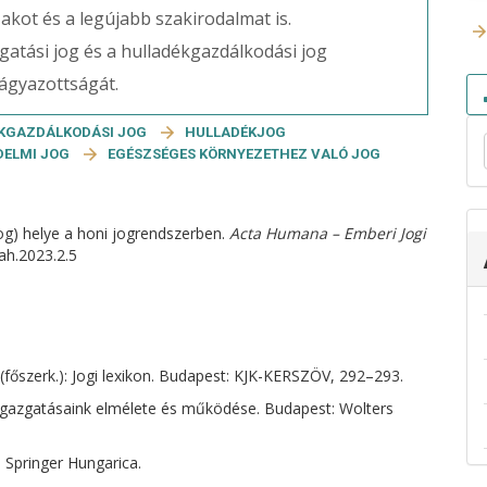
zakot és a legújabb szakirodalmat is.
atási jog és a hulladékgazdálkodási jog
eágyazottságát.
KGAZDÁLKODÁSI JOG
HULLADÉKJOG
DELMI JOG
EGÉSZSÉGES KÖRNYEZETHEZ VALÓ JOG
jog) helye a honi jogrendszerben.
Acta Humana – Emberi Jogi
/ah.2023.2.5
főszerk.): Jogi lexikon. Budapest: KJK-KERSZÖV, 292–293.
akigazgatásaink elmélete és működése. Budapest: Wolters
 Springer Hungarica.