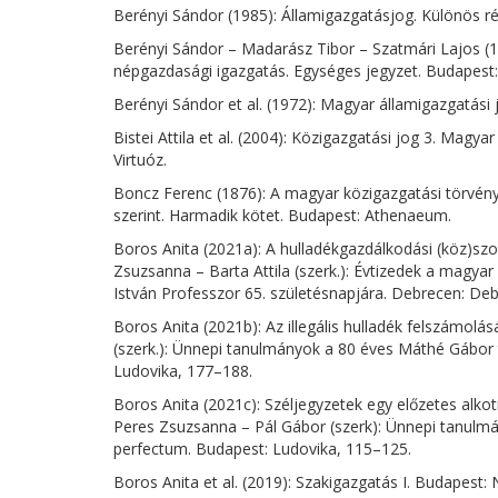
Berényi Sándor (1985): Államigazgatásjog. Különös rés
Berényi Sándor – Madarász Tibor – Szatmári Lajos (19
népgazdasági igazgatás. Egységes jegyzet. Budapest
Berényi Sándor et al. (1972): Magyar államigazgatási
Bistei Attila et al. (2004): Közigazgatási jog 3. Magy
Virtuóz.
Boncz Ferenc (1876): A magyar közigazgatási törvén
szerint. Harmadik kötet. Budapest: Athenaeum.
Boros Anita (2021a): A hulladékgazdálkodási (köz)szo
Zsuzsanna – Barta Attila (szerk.): Évtizedek a magy
István Professzor 65. születésnapjára. Debrecen: De
Boros Anita (2021b): Az illegális hulladék felszámol
(szerk.): Ünnepi tanulmányok a 80 éves Máthé Gábor t
Ludovika, 177–188.
Boros Anita (2021c): Széljegyzetek egy előzetes alko
Peres Zsuzsanna – Pál Gábor (szerk): Ünnepi tanulm
perfectum. Budapest: Ludovika, 115–125.
Boros Anita et al. (2019): Szakigazgatás I. Budapest