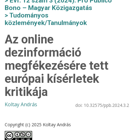
Évf. 12 szám 3 (2024): Pro Publico
Bono – Magyar Közigazgatás
Tudományos
közlemények/Tanulmányok
Az online
dezinformáció
megfékezésére tett
európai kísérletek
kritikája
Koltay András
doi:
10.32575/ppb.2024.3.2
Copyright (c) 2025 Koltay András