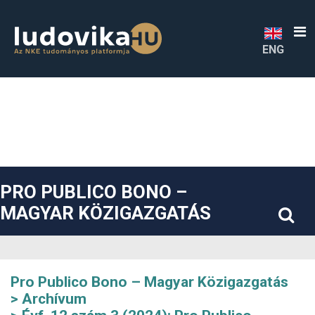
##plugins.themes.bootstrap3.accessible_menu.label##
##plugins.themes.bootstrap3.accessible_menu.main_navigatio
##plugins.themes.bootstrap3.accessible_menu.main_content#
##plugins.themes.bootstrap3.accessible_menu.sidebar##
ENG
PRO PUBLICO BONO –
MAGYAR KÖZIGAZGATÁS
Pro Publico Bono – Magyar Közigazgatás
Archívum