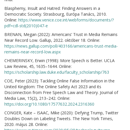
Blasphemy, Insult and Hatred: Finding Answers in a
Democratic Society. Strasbourg, Európa Tanács, 2010.
Online:
https://www.venice.coe.int/webforms/documents/?
pdf=cdl-std(2010)047-e
BRENAN, Megan (2022): Americans’ Trust in Media Remains
Near Record Low. Gallup, 2022. október 18. Online:
https://news.gallup.com/poll/403166/americans-trust-media-
remains-near-record-low.aspx
CHEMERINSKY, Erwin (1998): More Speech is Better. UCLA
Law Review, 45, 1635–1644. Online:
https://scholarship.law.duke.edu/faculty_scholarship/763
COE, Peter (2023): Tackling Online False Information in the
United Kingdom: The Online Safety Act 2023 and its
Disconnection from Free Speech Law and Theory. Journal of
Media Law, 15(2), 213–242. Online:
https://doi.org/10.1080/17577632.2024.2316360
CONGER, Kate – ISAAC, Mike (2020): Defying Trump, Twitter
Doubles Down on Labeling Tweets. The New York Times,
2020. május 28. Online: