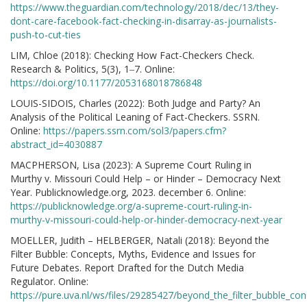
https://www.theguardian.com/technology/2018/dec/13/they-
dont-care-facebook-fact-checking-in-disarray-as-journalists-
push-to-cut-ties
LIM, Chloe (2018): Checking How Fact-Checkers Check.
Research & Politics, 5(3), 1‒7. Online:
https://doi.org/10.1177/2053168018786848
LOUIS-SIDOIS, Charles (2022): Both Judge and Party? An
Analysis of the Political Leaning of Fact-Checkers. SSRN.
Online:
https://papers.ssrn.com/sol3/papers.cfm?
abstract_id=4030887
MACPHERSON, Lisa (2023): A Supreme Court Ruling in
Murthy v. Missouri Could Help – or Hinder – Democracy Next
Year. Publicknowledge.org, 2023. december 6. Online:
https://publicknowledge.org/a-supreme-court-ruling-in-
murthy-v-missouri-could-help-or-hinder-democracy-next-year
MOELLER, Judith – HELBERGER, Natali (2018): Beyond the
Filter Bubble: Concepts, Myths, Evidence and Issues for
Future Debates. Report Drafted for the Dutch Media
Regulator. Online:
https://pure.uva.nl/ws/files/29285427/beyond_the_filter_bubble_c