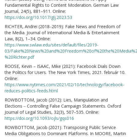
Fundamental Rights to Content Moderation. German Law
Journal, 24(5), 881–911. Online:
https://doi.org/10.1017/glj.2023.53
RICHTER, Andrei (2018‒2019): Fake News and Freedom of
the Media. Journal of International Media & Entertainment
Law, 8(2), 1–34. Online:
https://www.swlaw.edu/sites/default/files/2019-
03/Fake%20News%20and%20Freedom%20of%20the%20Media%2
%20Richter.pdf
ROOSE, Kevin – ISAAC, Mike (2021): Facebook Dials Down
the Politics for Users. The New York Times, 2021. február 10.
Online:
https://www.nytimes.com/2021/02/10/technology/facebook-
reduces-politics-feeds.html
ROWBOTTOM, Jacob (2012): Lies, Manipulation and
Elections ‒ Controlling False Campaign Statements. Oxford
Journal of Legal Studies, 32(3), 507–535. Online:
https://doi.org/10.1093/ojls/gqs016
ROWBOTTOM, Jacob (2021): Transposing Public Service
Media Obligations to Dominant Platforms. In MOORE, Martin