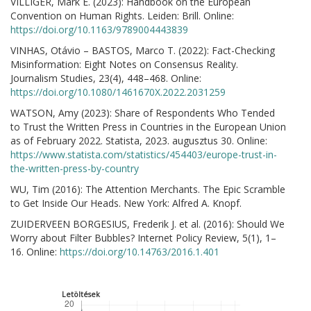
VILLIGER, Mark E. (2023): Handbook on the European
Convention on Human Rights. Leiden: Brill. Online:
https://doi.org/10.1163/9789004443839
VINHAS, Otávio – BASTOS, Marco T. (2022): Fact-Checking
Misinformation: Eight Notes on Consensus Reality.
Journalism Studies, 23(4), 448–468. Online:
https://doi.org/10.1080/1461670X.2022.2031259
WATSON, Amy (2023): Share of Respondents Who Tended
to Trust the Written Press in Countries in the European Union
as of February 2022. Statista, 2023. augusztus 30. Online:
https://www.statista.com/statistics/454403/europe-trust-in-
the-written-press-by-country
WU, Tim (2016): The Attention Merchants. The Epic Scramble
to Get Inside Our Heads. New York: Alfred A. Knopf.
ZUIDERVEEN BORGESIUS, Frederik J. et al. (2016): Should We
Worry about Filter Bubbles? Internet Policy Review, 5(1), 1–
16. Online:
https://doi.org/10.14763/2016.1.401
Letöltések