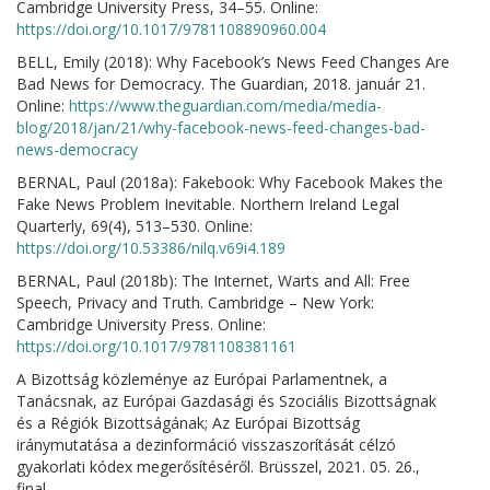
Cambridge University Press, 34–55. Online:
https://doi.org/10.1017/9781108890960.004
BELL, Emily (2018): Why Facebook’s News Feed Changes Are
Bad News for Democracy. The Guardian, 2018. január 21.
Online:
https://www.theguardian.com/media/media-
blog/2018/jan/21/why-facebook-news-feed-changes-bad-
news-democracy
BERNAL, Paul (2018a): Fakebook: Why Facebook Makes the
Fake News Problem Inevitable. Northern Ireland Legal
Quarterly, 69(4), 513–530. Online:
https://doi.org/10.53386/nilq.v69i4.189
BERNAL, Paul (2018b): The Internet, Warts and All: Free
Speech, Privacy and Truth. Cambridge – New York:
Cambridge University Press. Online:
https://doi.org/10.1017/9781108381161
A Bizottság közleménye az Európai Parlamentnek, a
Tanácsnak, az Európai Gazdasági és Szociális Bizottságnak
és a Régiók Bizottságának; Az Európai Bizottság
iránymutatása a dezinformáció visszaszorítását célzó
gyakorlati kódex megerősítéséről. Brüsszel, 2021. 05. 26.,
final.