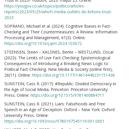
Trust in 2023? YouGov, 2023. május 25. Online:
https://yougov.co.uk/topics/politics/articles-
reports/2023/05/25/which-media-outlets-do-britons-trust-
2023
SOPRANO, Michael et al. (2024): Cognitive Biases in Fact-
Checking and Their Countermeasures: A Review. Information
Processing and Management, 61(3). Online:
https://doi.org/10.1016/j.ipm.2024.103672
STEENSEN, Steen – KALSNES, Bente – WESTLUND, Oscar
(2023): The Limits of Live Fact-Checking: Epistemological
Consequences of Introducing a Breaking News Logic to
Political Fact-Checking. New Media & Society (online first),
26(11). Online:
https://doi.org/10.1177/14614448231151436
SUNSTEIN, Cass R. (2017): #Republic: Divided Democracy in
the Age of Social Media. Princeton: Princeton University
Press. Online:
https://doi.org/10.1515/9781400884711
SUNSTEIN, Cass R. (2021): Liars: Falsehoods and Free
Speech in an Age of Deception. Oxford – New York: Oxford
University Press. Online:
https://doi.org/10.1093/oso/9780197545119.001.0001