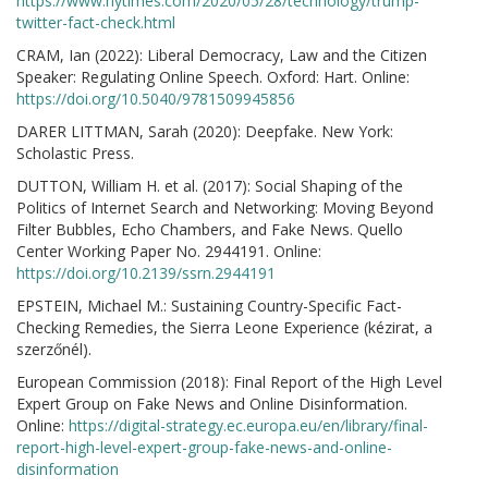
https://www.nytimes.com/2020/05/28/technology/trump-
twitter-fact-check.html
CRAM, Ian (2022): Liberal Democracy, Law and the Citizen
Speaker: Regulating Online Speech. Oxford: Hart. Online:
https://doi.org/10.5040/9781509945856
DARER LITTMAN, Sarah (2020): Deepfake. New York:
Scholastic Press.
DUTTON, William H. et al. (2017): Social Shaping of the
Politics of Internet Search and Networking: Moving Beyond
Filter Bubbles, Echo Chambers, and Fake News. Quello
Center Working Paper No. 2944191. Online:
https://doi.org/10.2139/ssrn.2944191
EPSTEIN, Michael M.: Sustaining Country-Specific Fact-
Checking Remedies, the Sierra Leone Experience (kézirat, a
szerzőnél).
European Commission (2018): Final Report of the High Level
Expert Group on Fake News and Online Disinformation.
Online:
https://digital-strategy.ec.europa.eu/en/library/final-
report-high-level-expert-group-fake-news-and-online-
disinformation