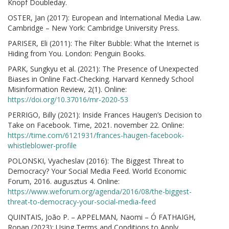
Knopf Doubleday.
OSTER, Jan (2017): European and International Media Law.
Cambridge – New York: Cambridge University Press.
PARISER, Eli (2011): The Filter Bubble: What the Internet is
Hiding from You. London: Penguin Books.
PARK, Sungkyu et al. (2021): The Presence of Unexpected
Biases in Online Fact-Checking. Harvard Kennedy School
Misinformation Review, 2(1). Online:
https://doi.org/10.37016/mr-2020-53
PERRIGO, Billy (2021): Inside Frances Haugen’s Decision to
Take on Facebook. Time, 2021. november 22. Online:
https://time.com/6121931/frances-haugen-facebook-
whistleblower-profile
POLONSKI, Vyacheslav (2016): The Biggest Threat to
Democracy? Your Social Media Feed. World Economic
Forum, 2016. augusztus 4. Online:
https://www.weforum.org/agenda/2016/08/the-biggest-
threat-to-democracy-your-social-media-feed
QUINTAIS, João P. – APPELMAN, Naomi – Ó FATHAIGH,
Ronan (2023): Using Terms and Conditions to Apply