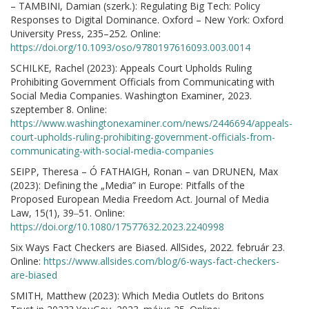
– TAMBINI, Damian (szerk.): Regulating Big Tech: Policy
Responses to Digital Dominance. Oxford – New York: Oxford
University Press, 235–252. Online:
https://doi.org/10.1093/oso/9780197616093.003.0014
SCHILKE, Rachel (2023): Appeals Court Upholds Ruling
Prohibiting Government Officials from Communicating with
Social Media Companies. Washington Examiner, 2023.
szeptember 8. Online:
https://www.washingtonexaminer.com/news/2446694/appeals-
court-upholds-ruling-prohibiting-government-officials-from-
communicating-with-social-media-companies
SEIPP, Theresa – Ó FATHAIGH, Ronan – van DRUNEN, Max
(2023): Defining the „Media” in Europe: Pitfalls of the
Proposed European Media Freedom Act. Journal of Media
Law, 15(1), 39‒51. Online:
https://doi.org/10.1080/17577632.2023.2240998
Six Ways Fact Checkers are Biased. AllSides, 2022. február 23.
Online:
https://www.allsides.com/blog/6-ways-fact-checkers-
are-biased
SMITH, Matthew (2023): Which Media Outlets do Britons