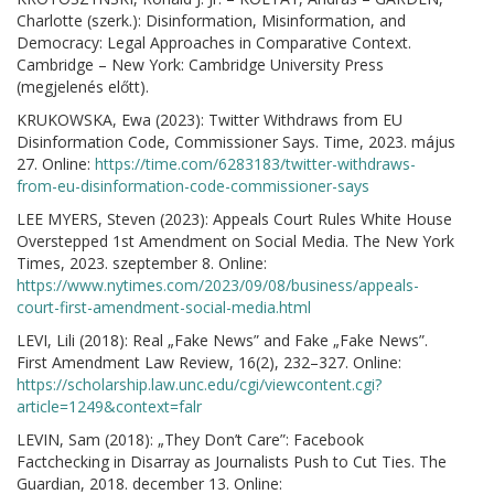
Charlotte (szerk.): Disinformation, Misinformation, and
Democracy: Legal Approaches in Comparative Context.
Cambridge – New York: Cambridge University Press
(megjelenés előtt).
KRUKOWSKA, Ewa (2023): Twitter Withdraws from EU
Disinformation Code, Commissioner Says. Time, 2023. május
27. Online:
https://time.com/6283183/twitter-withdraws-
from-eu-disinformation-code-commissioner-says
LEE MYERS, Steven (2023): Appeals Court Rules White House
Overstepped 1st Amendment on Social Media. The New York
Times, 2023. szeptember 8. Online:
https://www.nytimes.com/2023/09/08/business/appeals-
court-first-amendment-social-media.html
LEVI, Lili (2018): Real „Fake News” and Fake „Fake News”.
First Amendment Law Review, 16(2), 232–327. Online:
https://scholarship.law.unc.edu/cgi/viewcontent.cgi?
article=1249&context=falr
LEVIN, Sam (2018): „They Don’t Care”: Facebook
Factchecking in Disarray as Journalists Push to Cut Ties. The
Guardian, 2018. december 13. Online: