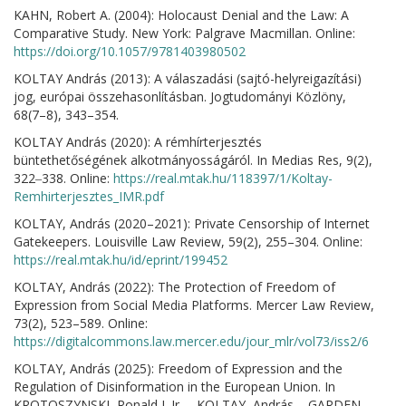
KAHN, Robert A. (2004): Holocaust Denial and the Law: A
Comparative Study. New York: Palgrave Macmillan. Online:
https://doi.org/10.1057/9781403980502
KOLTAY András (2013): A válaszadási (sajtó-helyreigazítási)
jog, európai összehasonlításban. Jogtudományi Közlöny,
68(7–8), 343–354.
KOLTAY András (2020): A rémhírterjesztés
büntethetőségének alkotmányosságáról. In Medias Res, 9(2),
322‒338. Online:
https://real.mtak.hu/118397/1/Koltay-
Remhirterjesztes_IMR.pdf
KOLTAY, András (2020–2021): Private Censorship of Internet
Gatekeepers. Louisville Law Review, 59(2), 255–304. Online:
https://real.mtak.hu/id/eprint/199452
KOLTAY, András (2022): The Protection of Freedom of
Expression from Social Media Platforms. Mercer Law Review,
73(2), 523–589. Online:
https://digitalcommons.law.mercer.edu/jour_mlr/vol73/iss2/6
KOLTAY, András (2025): Freedom of Expression and the
Regulation of Disinformation in the European Union. In
KROTOSZYNSKI, Ronald J. Jr. – KOLTAY, András – GARDEN,