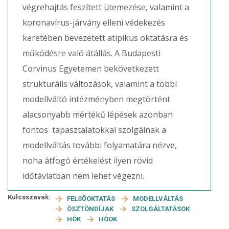
végrehajtás feszített ütemezése, valamint a
koronavírus-járvány elleni védekezés
keretében bevezetett atipikus oktatásra és
működésre való átállás. A Budapesti
Corvinus Egyetemen bekövetkezett
strukturális változások, valamint a többi
modellváltó intézményben megtörtént
alacsonyabb mértékű lépések azonban
fontos tapasztalatokkal szolgálnak a
modellváltás további folyamatára nézve,
noha átfogó értékelést ilyen rövid
időtávlatban nem lehet végezni.
Kulcsszavak:
FELSŐOKTATÁS
MODELLVÁLTÁS
ÖSZTÖNDÍJAK
SZOLGÁLTATÁSOK
HÖK
HÖOK