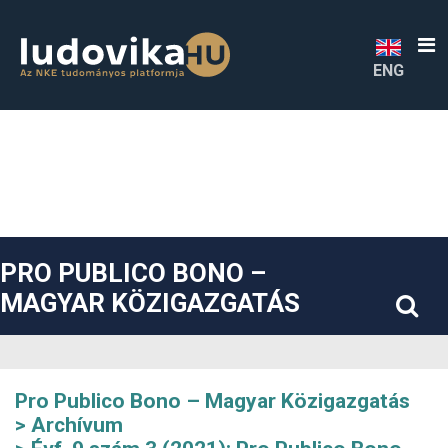
##plugins.themes.bootstrap3.accessible_menu.label##
##plugins.themes.bootstrap3.accessible_menu.main_navigatio
##plugins.themes.bootstrap3.accessible_menu.main_content#
##plugins.themes.bootstrap3.accessible_menu.sidebar##
ENG
PRO PUBLICO BONO –
MAGYAR KÖZIGAZGATÁS
Pro Publico Bono – Magyar Közigazgatás
Archívum