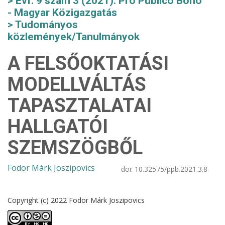
Évf. 9 szám 3 (2021): Pro Publico Bono
- Magyar Közigazgatás
Tudományos
közlemények/Tanulmányok
A FELSŐOKTATÁSI
MODELLVÁLTÁS
TAPASZTALATAI
HALLGATÓI
SZEMSZÖGBŐL
Fodor Márk Joszipovics
doi:
10.32575/ppb.2021.3.8
Copyright (c) 2022 Fodor Márk Joszipovics