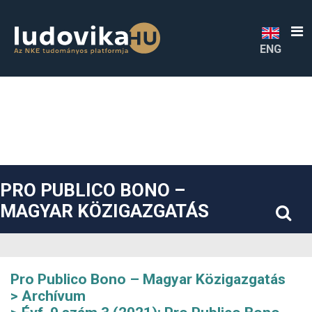
##plugins.themes.bootstrap3.accessible_menu.label##
##plugins.themes.bootstrap3.accessible_menu.main_navigatio
##plugins.themes.bootstrap3.accessible_menu.main_content#
##plugins.themes.bootstrap3.accessible_menu.sidebar##
ENG
PRO PUBLICO BONO –
MAGYAR KÖZIGAZGATÁS
Pro Publico Bono – Magyar Közigazgatás
Archívum