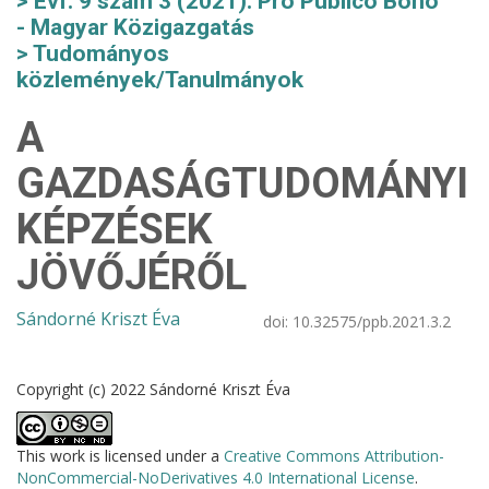
Évf. 9 szám 3 (2021): Pro Publico Bono
- Magyar Közigazgatás
Tudományos
közlemények/Tanulmányok
A
GAZDASÁGTUDOMÁNYI
KÉPZÉSEK
JÖVŐJÉRŐL
Sándorné Kriszt Éva
doi:
10.32575/ppb.2021.3.2
Copyright (c) 2022 Sándorné Kriszt Éva
This work is licensed under a
Creative Commons Attribution-
NonCommercial-NoDerivatives 4.0 International License
.