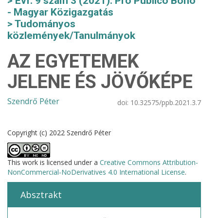
Évf. 9 szám 3 (2021): Pro Publico Bono
- Magyar Közigazgatás
Tudományos
közlemények/Tanulmányok
AZ EGYETEMEK
JELENE ÉS JÖVŐKÉPE
Szendrő Péter
doi:
10.32575/ppb.2021.3.7
Copyright (c) 2022 Szendrő Péter
This work is licensed under a
Creative Commons Attribution-
NonCommercial-NoDerivatives 4.0 International License
.
Absztrakt