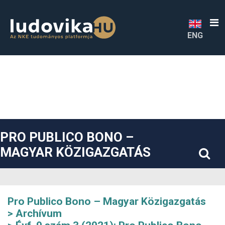
##plugins.themes.bootstrap3.accessible_menu.label##
##plugins.themes.bootstrap3.accessible_menu.main_navigatio
##plugins.themes.bootstrap3.accessible_menu.main_content#
##plugins.themes.bootstrap3.accessible_menu.sidebar##
ENG
PRO PUBLICO BONO –
MAGYAR KÖZIGAZGATÁS
Pro Publico Bono – Magyar Közigazgatás
Archívum